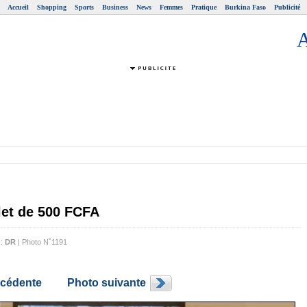
Accueil
Shopping
Sports
Business
News
Femmes
Pratique
Burkina Faso
Publicité
let de 500 FCFA
 :
DR
| Photo N˚1191
écédente
Photo suivante