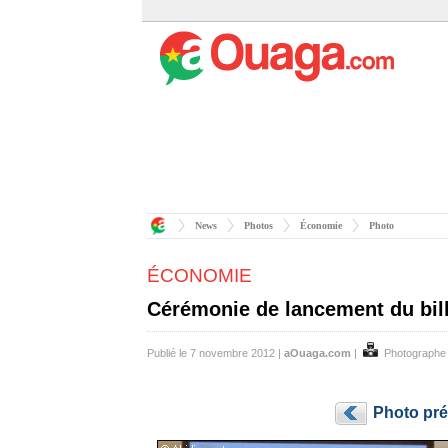
News
Photos
Économie
Photo
ÉCONOMIE
Cérémonie de lancement du bil
Publié le 7 novembre 2012 |
aOuaga.com
|
Photographe
Photo pr