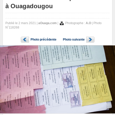
à Ouagadougou
Publié le 2 mars 2021 |
aOuaga.com
|
Photographe :
A.O
| Photo
N˚118268
Photo précédente
Photo suivante