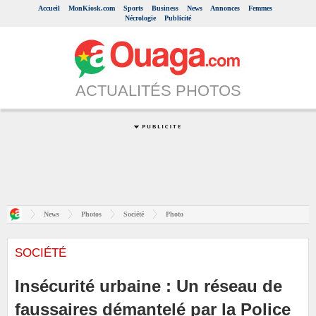
Accueil
MonKiosk.com
Sports
Business
News
Annonces
Femmes
Nécrologie
Publicité
ACTUALITÉS PHOTOS
News
Photos
Société
Photo
SOCIÉTÉ
Insécurité urbaine : Un réseau de
faussaires démantelé par la Police