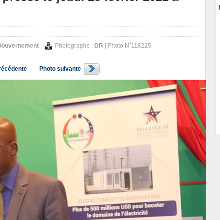
 Gouvernement
|
Photographe :
DR
| Photo N˚118225
récédente
Photo suivante