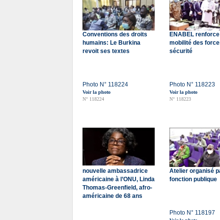
Conventions des droits
ENABEL renforce 
humains: Le Burkina
mobilité des forc
revoit ses textes
sécurité
Photo N° 118224
Photo N° 118223
Voir la photo
Voir la photo
N° 118224
N° 118223
nouvelle ambassadrice
Atelier organisé p
américaine à l’ONU, Linda
fonction publique
Thomas-Greenfield, afro-
américaine de 68 ans
Photo N° 118197