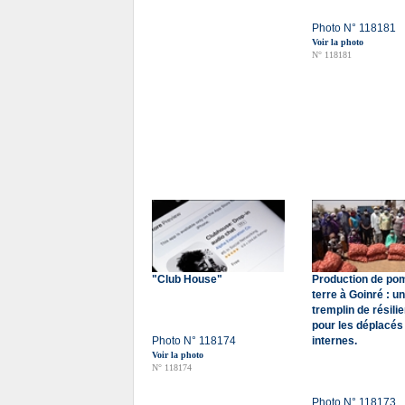
Photo N° 118181
Voir la photo
N° 118181
"Club House"
Production de p
terre à Goinré : un
tremplin de résili
pour les déplacés
Photo N° 118174
internes.
Voir la photo
N° 118174
Photo N° 118173