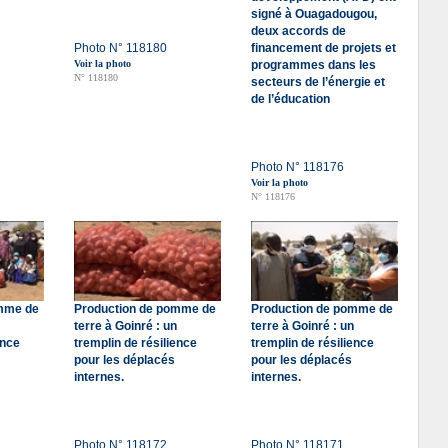
signé à Ouagadougou,
deux accords de
Photo N° 118180
financement de projets et
Voir la photo
programmes dans les
N° 118180
secteurs de l’énergie et
de l’éducation
Photo N° 118176
Voir la photo
N° 118176
omme de
Production de pomme de
Production de pomme de
terre à Goinré : un
terre à Goinré : un
ence
tremplin de résilience
tremplin de résilience
pour les déplacés
pour les déplacés
internes.
internes.
Photo N° 118172
Photo N° 118171