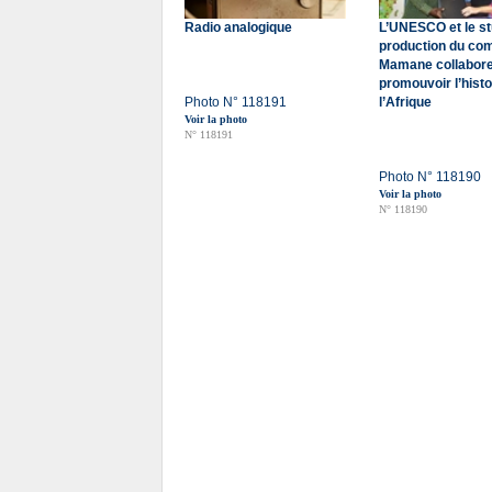
Radio analogique
L’UNESCO et le st
production du co
Mamane collabore
promouvoir l’histo
Photo N° 118191
l’Afrique
Voir la photo
N° 118191
Photo N° 118190
Voir la photo
N° 118190