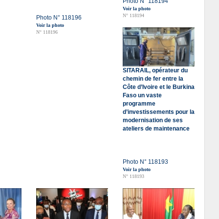
Photo N° 118194
Voir la photo
N° 118194
Photo N° 118196
Voir la photo
N° 118196
SITARAIL, opérateur du
chemin de fer entre la
Côte d’Ivoire et le Burkina
Faso un vaste
programme
d’investissements pour la
modernisation de ses
ateliers de maintenance
Photo N° 118193
Voir la photo
N° 118193