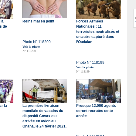
la
Reins mal en point
Forces Armées
es de
Nationales : 11
terroristes neutralisés et
un autre capturé dans
Photo N° 118200
l’Oudalan
Voir la photo
N° 118200
Photo N° 118199
Voir la photo
N° 118199
ar la
La première livraison
Presque 12.000 agents
mondiale de vaccins du
seront recrutés cette
dispositif Covax est
année
arrivée en avion au
Ghana, le 24 février 2021.