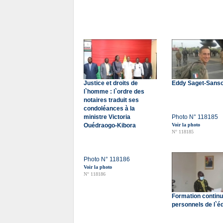
Justice et droits de
Eddy Saget-Sans
l`homme : l`ordre des
notaires traduit ses
condoléances à la
ministre Victoria
Photo N° 118185
Ouédraogo-Kibora
Voir la photo
N° 118185
Photo N° 118186
Voir la photo
N° 118186
Formation contin
personnels de l`é