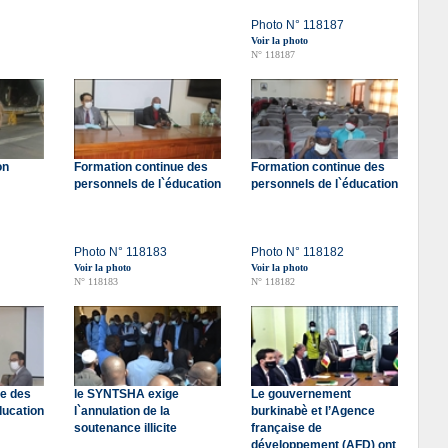
Photo N° 118187
Voir la photo
N° 118187
on
Formation continue des
Formation continue des
personnels de l`éducation
personnels de l`éducation
Photo N° 118183
Photo N° 118182
Voir la photo
Voir la photo
N° 118183
N° 118182
ue des
le SYNTSHA exige
Le gouvernement
ducation
l`annulation de la
burkinabè et l’Agence
soutenance illicite
française de
développement (AFD) ont