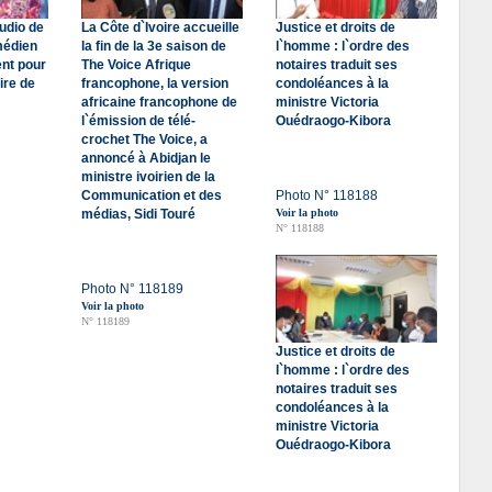
udio de
La Côte d`Ivoire accueille
Justice et droits de
médien
la fin de la 3e saison de
l`homme : l`ordre des
nt pour
The Voice Afrique
notaires traduit ses
ire de
francophone, la version
condoléances à la
africaine francophone de
ministre Victoria
l`émission de télé-
Ouédraogo-Kibora
crochet The Voice, a
annoncé à Abidjan le
ministre ivoirien de la
Communication et des
Photo N° 118188
médias, Sidi Touré
Voir la photo
N° 118188
Photo N° 118189
Voir la photo
N° 118189
Justice et droits de
l`homme : l`ordre des
notaires traduit ses
condoléances à la
ministre Victoria
Ouédraogo-Kibora