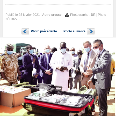
Publié le 25 fevrier 2021 |
Autre presse
|
Photographe :
DR
| Photo
N˚118223
Photo précédente
Photo suivante