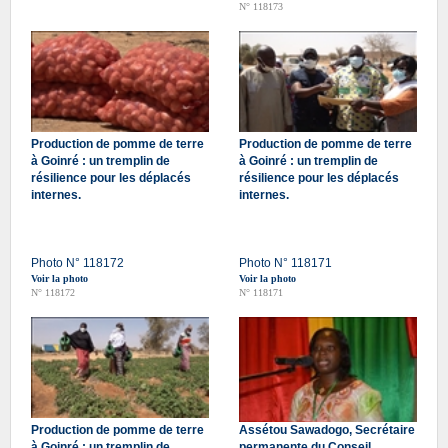
N° 118173
Production de pomme de terre
Production de pomme de terre
à Goinré : un tremplin de
à Goinré : un tremplin de
résilience pour les déplacés
résilience pour les déplacés
internes.
internes.
Photo N° 118172
Photo N° 118171
Voir la photo
Voir la photo
N° 118172
N° 118171
Production de pomme de terre
Assétou Sawadogo, Secrétaire
à Goinré : un tremplin de
permanente du Conseil