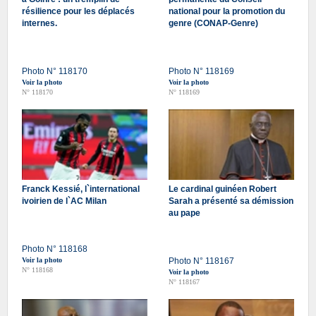
résilience pour les déplacés
national pour la promotion du
internes.
genre (CONAP-Genre)
Photo N° 118170
Photo N° 118169
Voir la photo
Voir la photo
N° 118170
N° 118169
Franck Kessié, l`international
Le cardinal guinéen Robert
ivoirien de l`AC Milan
Sarah a présenté sa démission
au pape
Photo N° 118168
Voir la photo
Photo N° 118167
N° 118168
Voir la photo
N° 118167