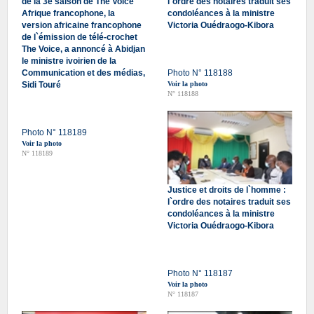
de la 3e saison de The Voice
l`ordre des notaires traduit ses
Afrique francophone, la
condoléances à la ministre
version africaine francophone
Victoria Ouédraogo-Kibora
de l`émission de télé-crochet
The Voice, a annoncé à Abidjan
le ministre ivoirien de la
Communication et des médias,
Photo N° 118188
Sidi Touré
Voir la photo
N° 118188
Photo N° 118189
Voir la photo
N° 118189
Justice et droits de l`homme :
l`ordre des notaires traduit ses
condoléances à la ministre
Victoria Ouédraogo-Kibora
Photo N° 118187
Voir la photo
N° 118187