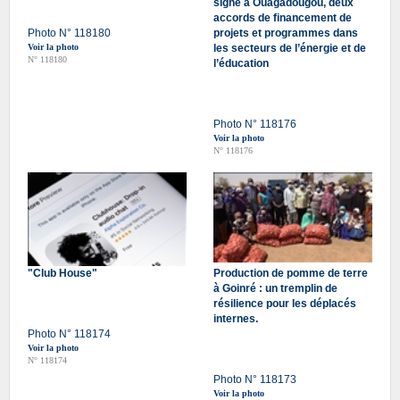
signé à Ouagadougou, deux
accords de financement de
Photo N° 118180
projets et programmes dans
Voir la photo
les secteurs de l’énergie et de
N° 118180
l’éducation
Photo N° 118176
Voir la photo
N° 118176
"Club House"
Production de pomme de terre
à Goinré : un tremplin de
résilience pour les déplacés
internes.
Photo N° 118174
Voir la photo
N° 118174
Photo N° 118173
Voir la photo