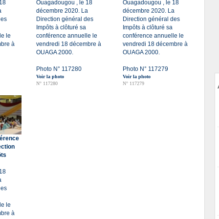
18
Ouagadougou , le 18
Ouagadougou , le 18
a
décembre 2020. La
décembre 2020. La
des
Direction général des
Direction général des
Impôts à clôturé sa
Impôts à clôturé sa
e le
conférence annuelle le
conférence annuelle le
bre à
vendredi 18 décembre à
vendredi 18 décembre à
OUAGA 2000.
OUAGA 2000.
Photo N° 117280
Photo N° 117279
Voir la photo
Voir la photo
N° 117280
N° 117279
férence
ection
ôts
18
a
des
e le
bre à