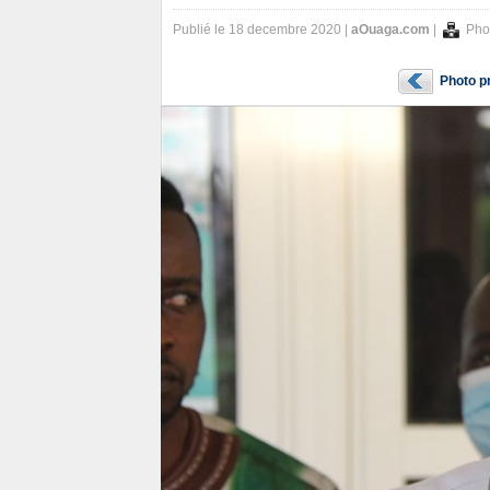
Publié le 18 decembre 2020 |
aOuaga.com
|
Pho
Photo p