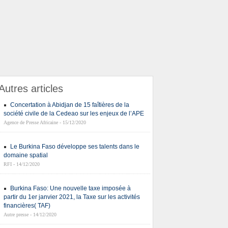
Autres articles
Concertation à Abidjan de 15 faîtières de la
société civile de la Cedeao sur les enjeux de l’APE
Agence de Presse Africaine - 15/12/2020
Le Burkina Faso développe ses talents dans le
domaine spatial
RFI - 14/12/2020
Burkina Faso: Une nouvelle taxe imposée à
partir du 1er janvier 2021, la Taxe sur les activités
financières( TAF)
Autre presse - 14/12/2020