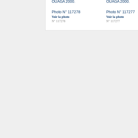
OUAGA 2000.
OUAGA 2000.
Photo N° 117278
Photo N° 117277
Voir la photo
Voir la photo
N° 117278
N° 117277