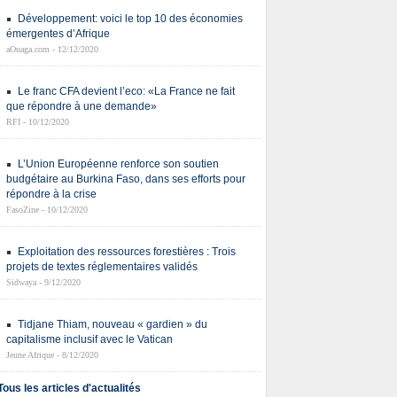
Développement: voici le top 10 des économies
émergentes d’Afrique
aOuaga.com - 12/12/2020
Le franc CFA devient l’eco: «La France ne fait
que répondre à une demande»
RFI - 10/12/2020
L’Union Européenne renforce son soutien
budgétaire au Burkina Faso, dans ses efforts pour
répondre à la crise
FasoZine - 10/12/2020
Exploitation des ressources forestières : Trois
projets de textes réglementaires validés
Sidwaya - 9/12/2020
Tidjane Thiam, nouveau « gardien » du
capitalisme inclusif avec le Vatican
Jeune Afrique - 8/12/2020
Tous les articles d'actualités