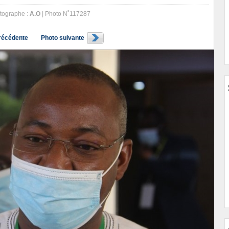
tographe :
A.O
| Photo N˚117287
récédente
Photo suivante