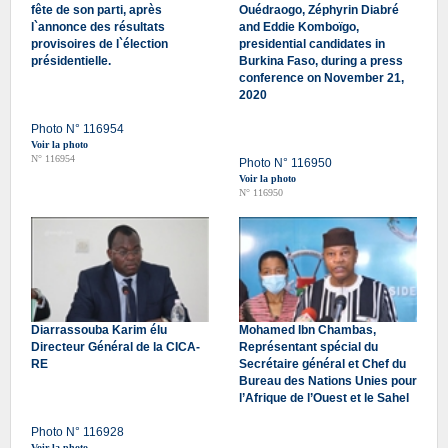
fête de son parti, après
Ouédraogo, Zéphyrin Diabré
l`annonce des résultats
and Eddie Komboïgo,
provisoires de l`élection
presidential candidates in
présidentielle.
Burkina Faso, during a press
conference on November 21,
2020
Photo N° 116954
Voir la photo
N° 116954
Photo N° 116950
Voir la photo
N° 116950
Diarrassouba Karim élu
Mohamed Ibn Chambas,
Directeur Général de la CICA-
Représentant spécial du
RE
Secrétaire général et Chef du
Bureau des Nations Unies pour
l’Afrique de l’Ouest et le Sahel
Photo N° 116928
Voir la photo