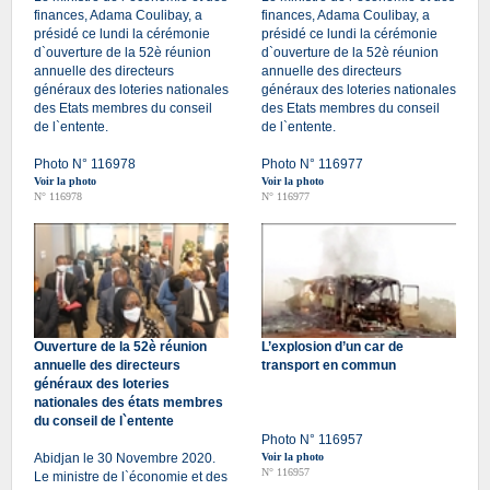
finances, Adama Coulibay, a
finances, Adama Coulibay, a
présidé ce lundi la cérémonie
présidé ce lundi la cérémonie
d`ouverture de la 52è réunion
d`ouverture de la 52è réunion
annuelle des directeurs
annuelle des directeurs
généraux des loteries nationales
généraux des loteries nationales
des Etats membres du conseil
des Etats membres du conseil
de l`entente.
de l`entente.
Photo N° 116978
Photo N° 116977
Voir la photo
Voir la photo
N° 116978
N° 116977
Ouverture de la 52è réunion
L’explosion d’un car de
annuelle des directeurs
transport en commun
généraux des loteries
nationales des états membres
du conseil de l`entente
Photo N° 116957
Abidjan le 30 Novembre 2020.
Voir la photo
N° 116957
Le ministre de l`économie et des