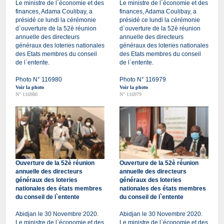
Le ministre de l`économie et des
Le ministre de l`économie et des
finances, Adama Coulibay, a
finances, Adama Coulibay, a
présidé ce lundi la cérémonie
présidé ce lundi la cérémonie
d`ouverture de la 52è réunion
d`ouverture de la 52è réunion
annuelle des directeurs
annuelle des directeurs
généraux des loteries nationales
généraux des loteries nationales
des Etats membres du conseil
des Etats membres du conseil
de l`entente.
de l`entente.
Photo N° 116980
Photo N° 116979
Voir la photo
Voir la photo
N° 116980
N° 116979
Ouverture de la 52è réunion
Ouverture de la 52è réunion
annuelle des directeurs
annuelle des directeurs
généraux des loteries
généraux des loteries
nationales des états membres
nationales des états membres
du conseil de l`entente
du conseil de l`entente
Abidjan le 30 Novembre 2020.
Abidjan le 30 Novembre 2020.
Le ministre de l`économie et des
Le ministre de l`économie et des