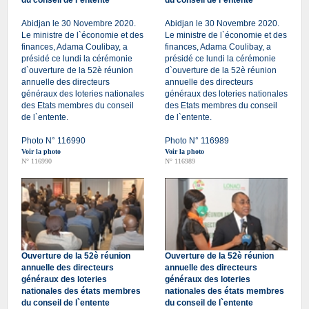
du conseil de l`entente
du conseil de l`entente
Abidjan le 30 Novembre 2020.
Abidjan le 30 Novembre 2020.
Le ministre de l`économie et des
Le ministre de l`économie et des
finances, Adama Coulibay, a
finances, Adama Coulibay, a
présidé ce lundi la cérémonie
présidé ce lundi la cérémonie
d`ouverture de la 52è réunion
d`ouverture de la 52è réunion
annuelle des directeurs
annuelle des directeurs
généraux des loteries nationales
généraux des loteries nationales
des Etats membres du conseil
des Etats membres du conseil
de l`entente.
de l`entente.
Photo N° 116990
Photo N° 116989
Voir la photo
Voir la photo
N° 116990
N° 116989
Ouverture de la 52è réunion
Ouverture de la 52è réunion
annuelle des directeurs
annuelle des directeurs
généraux des loteries
généraux des loteries
nationales des états membres
nationales des états membres
du conseil de l`entente
du conseil de l`entente