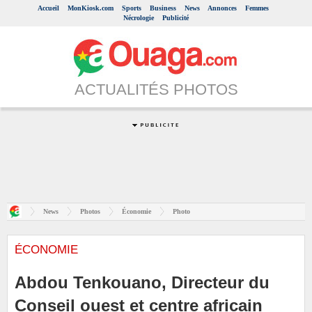
Accueil
MonKiosk.com
Sports
Business
News
Annonces
Femmes
Nécrologie
Publicité
ACTUALITÉS PHOTOS
News
Photos
Économie
Photo
ÉCONOMIE
Abdou Tenkouano, Directeur du
Conseil ouest et centre africain