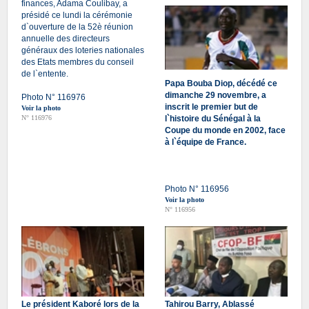
finances, Adama Coulibay, a
présidé ce lundi la cérémonie
d`ouverture de la 52è réunion
annuelle des directeurs
généraux des loteries nationales
des Etats membres du conseil
de l`entente.
Papa Bouba Diop, décédé ce
dimanche 29 novembre, a
Photo N° 116976
inscrit le premier but de
Voir la photo
N° 116976
l`histoire du Sénégal à la
Coupe du monde en 2002, face
à l`équipe de France.
Photo N° 116956
Voir la photo
N° 116956
Le président Kaboré lors de la
Tahirou Barry, Ablassé