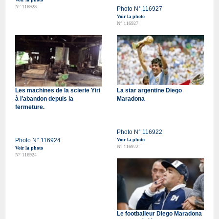
N° 116928
Photo N° 116927
Voir la photo
N° 116927
Les machines de la scierie Yiri
La star argentine Diego
à l’abandon depuis la
Maradona
fermeture.
Photo N° 116922
Photo N° 116924
Voir la photo
N° 116922
Voir la photo
N° 116924
Le footballeur Diego Maradona