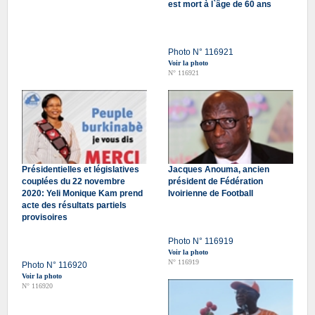
est mort à l`âge de 60 ans
Photo N° 116921
Voir la photo
N° 116921
Présidentielles et législatives
Jacques Anouma, ancien
couplées du 22 novembre
président de Fédération
2020: Yeli Monique Kam prend
Ivoirienne de Football
acte des résultats partiels
provisoires
Photo N° 116919
Voir la photo
N° 116919
Photo N° 116920
Voir la photo
N° 116920