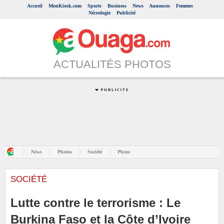
Accueil
MonKiosk.com
Sports
Business
News
Annonces
Femmes
Nécrologie
Publicité
ACTUALITÉS PHOTOS
News
Photos
Société
Photo
SOCIÉTÉ
Lutte contre le terrorisme : Le
Burkina Faso et la Côte d’Ivoire