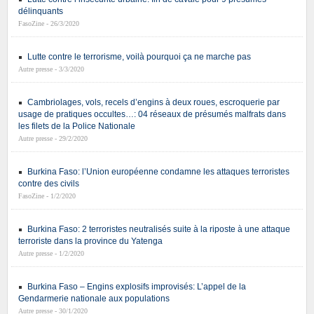
délinquants
FasoZine - 26/3/2020
Lutte contre le terrorisme, voilà pourquoi ça ne marche pas
Autre presse - 3/3/2020
Cambriolages, vols, recels d’engins à deux roues, escroquerie par
usage de pratiques occultes…: 04 réseaux de présumés malfrats dans
les filets de la Police Nationale
Autre presse - 29/2/2020
Burkina Faso: l’Union européenne condamne les attaques terroristes
contre des civils
FasoZine - 1/2/2020
Burkina Faso: 2 terroristes neutralisés suite à la riposte à une attaque
terroriste dans la province du Yatenga
Autre presse - 1/2/2020
Burkina Faso – Engins explosifs improvisés: L’appel de la
Gendarmerie nationale aux populations
Autre presse - 30/1/2020