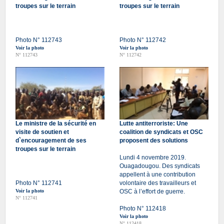
troupes sur le terrain
troupes sur le terrain
Photo N° 112743
Photo N° 112742
Voir la photo
Voir la photo
N° 112743
N° 112742
Le ministre de la sécurité en
Lutte antiterroriste: Une
visite de soutien et
coalition de syndicats et OSC
d`encouragement de ses
proposent des solutions
troupes sur le terrain
Lundi 4 novembre 2019.
Ouagadougou. Des syndicats
appellent à une contribution
Photo N° 112741
volontaire des travailleurs et
Voir la photo
OSC à l’effort de guerre.
N° 112741
Photo N° 112418
Voir la photo
N° 112418