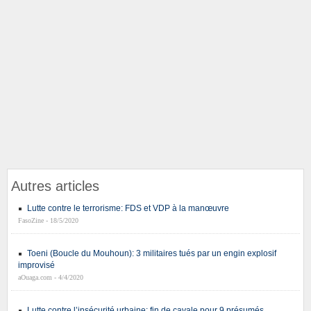
Autres articles
Lutte contre le terrorisme: FDS et VDP à la manœuvre
FasoZine - 18/5/2020
Toeni (Boucle du Mouhoun): 3 militaires tués par un engin explosif
improvisé
aOuaga.com - 4/4/2020
Lutte contre l’insécurité urbaine: fin de cavale pour 9 présumés