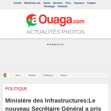
Accueil
MonKiosk.com
Sports
Business
News
Annonces
Femmes
Nécrologie
Publicité
ACTUALITÉS PHOTOS
News
Photos
Politique
Photo
POLITIQUE
Ministère des Infrastructures:Le
nouveau Secrétaire Général a pris