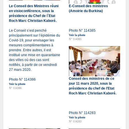
Le Conseil des Ministres réuni
E-Conseil des ministres
en visioconférence, sous la
(Amoirie du Burkina)
présidence du Chef de l`Etat
Roch Marc Christian Kaboré.
Le Conseil s’est penché
Photo N° 114385
principalement sur l’épidémie du
Voir la photo
N° 114385
Covid-19, pour envisager les
mesures complémentaires à
prendre. Entre autres, il est
institué une mise en quarantaine
des villes où des cas sont
notifiés, à partir de ce vendredi
27 mars 2020.
Conseil des ministres de ce
Photo N° 114386
jour 11 mars 2020, sous la
Voir la photo
N° 114386
présidence du chef de l’Etat
Roch Marc Christian Kaboré.
Photo N° 114283
Voir la photo
N° 114283