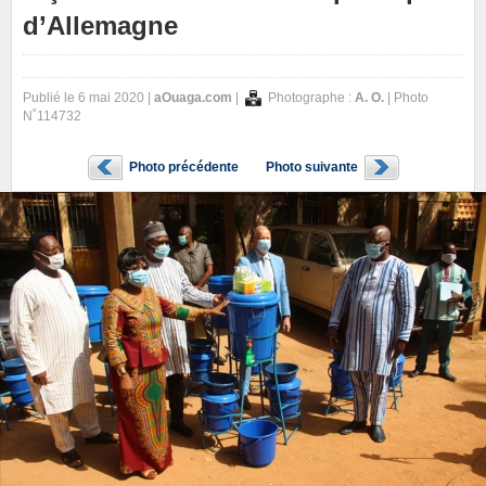
d’Allemagne
Publié le 6 mai 2020 |
aOuaga.com
|
Photographe :
A. O.
| Photo
N˚114732
Photo précédente
Photo suivante