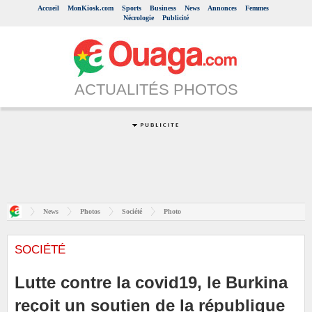
Accueil
MonKiosk.com
Sports
Business
News
Annonces
Femmes
Nécrologie
Publicité
ACTUALITÉS PHOTOS
News
Photos
Société
Photo
SOCIÉTÉ
Lutte contre la covid19, le Burkina
reçoit un soutien de la république