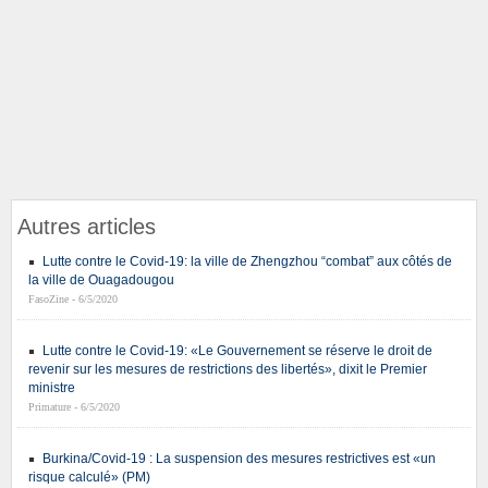
Autres articles
Lutte contre le Covid-19: la ville de Zhengzhou “combat” aux côtés de
la ville de Ouagadougou
FasoZine - 6/5/2020
Lutte contre le Covid-19: «Le Gouvernement se réserve le droit de
revenir sur les mesures de restrictions des libertés», dixit le Premier
ministre
Primature - 6/5/2020
Burkina/Covid-19 : La suspension des mesures restrictives est «un
risque calculé» (PM)