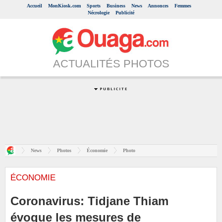
Accueil
MonKiosk.com
Sports
Business
News
Annonces
Femmes
Nécrologie
Publicité
ACTUALITÉS PHOTOS
News
Photos
Économie
Photo
ÉCONOMIE
Coronavirus: Tidjane Thiam
évoque les mesures de