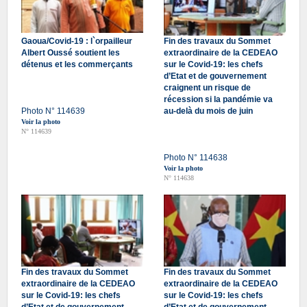
Gaoua/Covid-19 : l`orpailleur
Fin des travaux du Sommet
Albert Oussé soutient les
extraordinaire de la CEDEAO
détenus et les commerçants
sur le Covid-19: les chefs
d’Etat et de gouvernement
craignent un risque de
récession si la pandémie va
Photo N° 114639
au-delà du mois de juin
Voir la photo
N° 114639
Photo N° 114638
Voir la photo
N° 114638
Fin des travaux du Sommet
Fin des travaux du Sommet
extraordinaire de la CEDEAO
extraordinaire de la CEDEAO
sur le Covid-19: les chefs
sur le Covid-19: les chefs
d’Etat et de gouvernement
d’Etat et de gouvernement