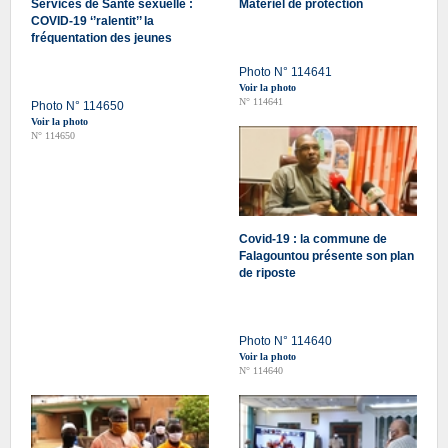
Services de Santé sexuelle :
Matériel de protection
COVID-19 ‘’ralentit’’ la
fréquentation des jeunes
Photo N° 114641
Voir la photo
N° 114641
Photo N° 114650
Voir la photo
N° 114650
Covid-19 : la commune de
Falagountou présente son plan
de riposte
Photo N° 114640
Voir la photo
N° 114640