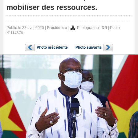
mobiliser des ressources.
Publié le 28 avril 2020 |
Présidence
|
Photographe :
DR
| Photo
N˚114678
Photo précédente
Photo suivante