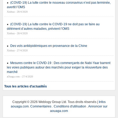
(COVID-19) La lutte contre le nouveau coronavirus n’est pas terminée,
avertit l’OMS
Xinhua - 28/4/2020
(COVID-19) La lutte contre le COVID-19 ne doit pas se faire au
détriment d’autres maladies, prévient l’OMS
Xinhua - 28/4/2020
Des vols antiépidémiques en provenance de la Chine
Xinhua - 27/4/2020
Mesures contre le COVID-19 : Des commerçants de Nabi-Yaar barrent
les voies publiques autour des marchés pour exiger la réouverture des
marché
aOuaga.com - 27/4/2020
Tous les articles d'actualités
Copyright ©
2026 Weblogy Group Ltd. Tous droits réservés |
Infos
aouaga.com
.
Commentaires
.
Conditions d'utilisation
.
Annoncer sur
aouaga.com