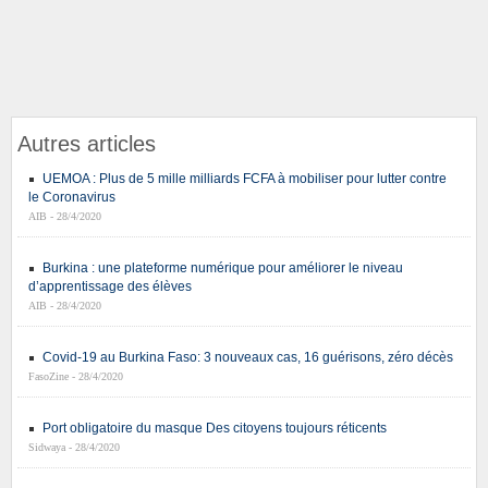
Autres articles
UEMOA : Plus de 5 mille milliards FCFA à mobiliser pour lutter contre
le Coronavirus
AIB - 28/4/2020
Burkina : une plateforme numérique pour améliorer le niveau
d’apprentissage des élèves
AIB - 28/4/2020
Covid-19 au Burkina Faso: 3 nouveaux cas, 16 guérisons, zéro décès
FasoZine - 28/4/2020
Port obligatoire du masque Des citoyens toujours réticents
Sidwaya - 28/4/2020