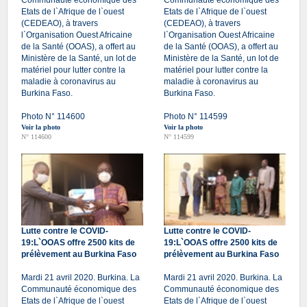
Etats de l`Afrique de l`ouest
Etats de l`Afrique de l`ouest
(CEDEAO), à travers
(CEDEAO), à travers
l`Organisation Ouest Africaine
l`Organisation Ouest Africaine
de la Santé (OOAS), a offert au
de la Santé (OOAS), a offert au
Ministère de la Santé, un lot de
Ministère de la Santé, un lot de
matériel pour lutter contre la
matériel pour lutter contre la
maladie à coronavirus au
maladie à coronavirus au
Burkina Faso.
Burkina Faso.
Photo N° 114600
Photo N° 114599
Voir la photo
Voir la photo
N° 114600
N° 114599
Lutte contre le COVID-
Lutte contre le COVID-
19:L`OOAS offre 2500 kits de
19:L`OOAS offre 2500 kits de
prélèvement au Burkina Faso
prélèvement au Burkina Faso
Mardi 21 avril 2020. Burkina. La
Mardi 21 avril 2020. Burkina. La
Communauté économique des
Communauté économique des
Etats de l`Afrique de l`ouest
Etats de l`Afrique de l`ouest