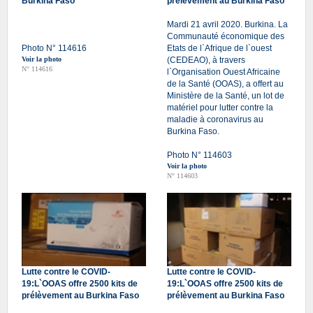
Burkina Faso
prélèvement au Burkina Faso
Mardi 21 avril 2020. Burkina. La
Communauté économique des
Photo N° 114616
Etats de l`Afrique de l`ouest
Voir la photo
(CEDEAO), à travers
N° 114616
l`Organisation Ouest Africaine
de la Santé (OOAS), a offert au
Ministère de la Santé, un lot de
matériel pour lutter contre la
maladie à coronavirus au
Burkina Faso.
Photo N° 114603
Voir la photo
N° 114603
Lutte contre le COVID-
Lutte contre le COVID-
19:L`OOAS offre 2500 kits de
19:L`OOAS offre 2500 kits de
prélèvement au Burkina Faso
prélèvement au Burkina Faso