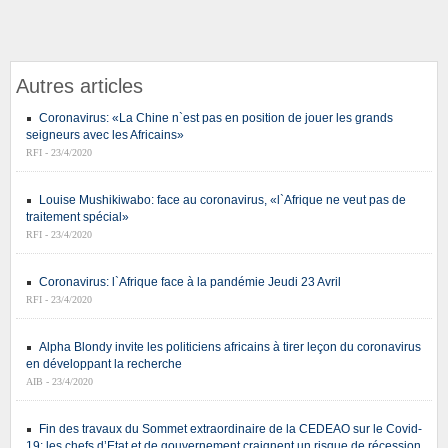
Autres articles
Coronavirus: «La Chine n`est pas en position de jouer les grands
seigneurs avec les Africains»
RFI - 23/4/2020
Louise Mushikiwabo: face au coronavirus, «l`Afrique ne veut pas de
traitement spécial»
RFI - 23/4/2020
Coronavirus: l`Afrique face à la pandémie Jeudi 23 Avril
RFI - 23/4/2020
Alpha Blondy invite les politiciens africains à tirer leçon du coronavirus
en développant la recherche
AIB - 23/4/2020
Fin des travaux du Sommet extraordinaire de la CEDEAO sur le Covid-
19: les chefs d’Etat et de gouvernement craignent un risque de récession