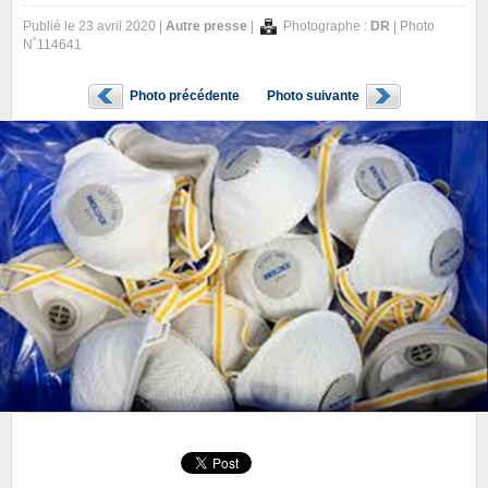
Publié le 23 avril 2020 |
Autre presse
|
Photographe :
DR
| Photo
N˚114641
Photo précédente
Photo suivante