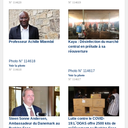
N° 114620
N° 114619
Professeur Achille Mbembé
Kaya : Désinfection du marché
central en prélude à sa
réouverture
Photo N° 114618
Voir la photo
N° 114618
Photo N° 114617
Voir la photo
N° 114617
Steen Sonne Andersen,
Lutte contre le COVID-
Ambassadeur du Danemark au
19:L`OOAS offre 2500 kits de