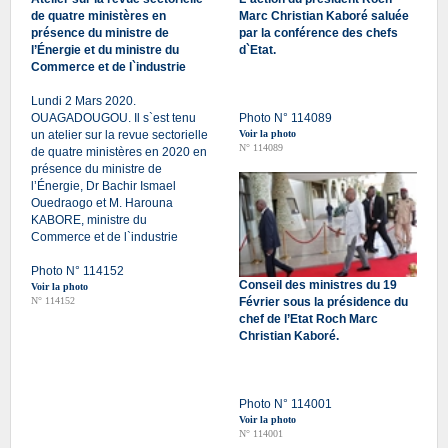
de quatre ministères en
Marc Christian Kaboré saluée
présence du ministre de
par la conférence des chefs
l’Énergie et du ministre du
d`Etat.
Commerce et de l`industrie
Lundi 2 Mars 2020.
OUAGADOUGOU. Il s`est tenu
Photo N° 114089
un atelier sur la revue sectorielle
Voir la photo
N° 114089
de quatre ministères en 2020 en
présence du ministre de
l’Énergie, Dr Bachir Ismael
Ouedraogo et M. Harouna
KABORE, ministre du
Commerce et de l`industrie
Photo N° 114152
Conseil des ministres du 19
Voir la photo
N° 114152
Février sous la présidence du
chef de l’Etat Roch Marc
Christian Kaboré.
Photo N° 114001
Voir la photo
N° 114001