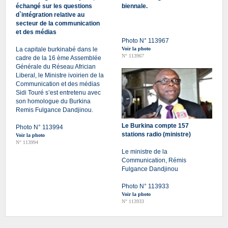
échangé sur les questions
biennale.
d`intégration relative au
secteur de la communication
et des médias
Photo N° 113967
La capitale burkinabé dans le
Voir la photo
N° 113967
cadre de la 16 ème Assemblée
Générale du Réseau Africian
Liberal, le Ministre ivoirien de la
Communication et des médias
Sidi Touré s’est entretenu avec
son homologue du Burkina
Remis Fulgance Dandjinou.
Le Burkina compte 157
Photo N° 113994
stations radio (ministre)
Voir la photo
N° 113994
Le ministre de la
Communication, Rémis
Fulgance Dandjinou
Photo N° 113933
Voir la photo
N° 113933