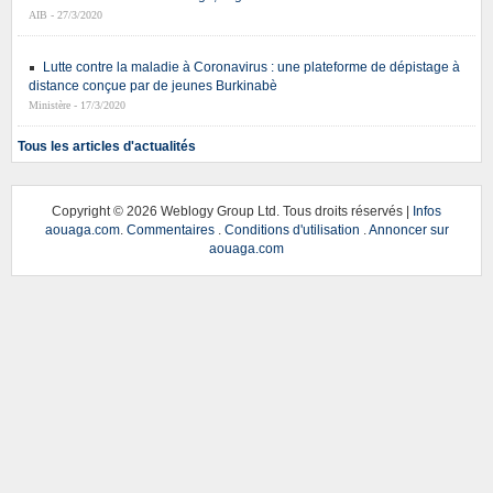
AIB - 27/3/2020
Lutte contre la maladie à Coronavirus : une plateforme de dépistage à
distance conçue par de jeunes Burkinabè
Ministère - 17/3/2020
Tous les articles d'actualités
Copyright ©
2026 Weblogy Group Ltd. Tous droits réservés |
Infos
aouaga.com
.
Commentaires
.
Conditions d'utilisation
.
Annoncer sur
aouaga.com