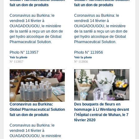
fait un don de produits
fait un don de produits
Coronavirus au Burkina: le
Coronavirus au Burkina: le
vendredi 14 février à
vendredi 14 février à
OUAGADOUGOU, le ministère
OUAGADOUGOU, le ministère
de la santé a reçu un un don de
de la santé a reçu un un don de
gel hydro alcoolique de Global
gel hydro alcoolique de Global
Pharmaceutical Solution.
Pharmaceutical Solution.
Photo N° 113957
Photo N° 113956
Voir la photo
Voir la photo
N° 113957
N° 113956
Coronavirus au Burkina:
Des bouquets de fleurs en
Global Pharmaceutical Solution
hommage à Li Wenliang devant
fait un don de produits
l`Hôpital central de Wuhan, le 7
février 2020
Coronavirus au Burkina: le
vendredi 14 février à
OUAGADOUGOU, le ministère