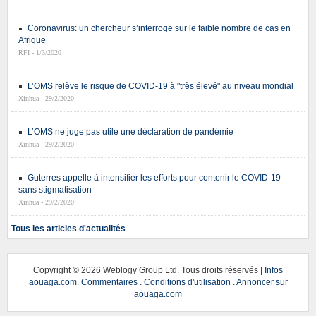
Coronavirus: un chercheur s’interroge sur le faible nombre de cas en
Afrique
RFI - 1/3/2020
L’OMS relève le risque de COVID-19 à "très élevé" au niveau mondial
Xinhua - 29/2/2020
L’OMS ne juge pas utile une déclaration de pandémie
Xinhua - 29/2/2020
Guterres appelle à intensifier les efforts pour contenir le COVID-19
sans stigmatisation
Xinhua - 29/2/2020
Tous les articles d'actualités
Copyright ©
2026 Weblogy Group Ltd. Tous droits réservés |
Infos
aouaga.com
.
Commentaires
.
Conditions d'utilisation
.
Annoncer sur
aouaga.com