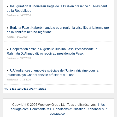
Inauguration du nouveau siège de la BOA en présence du Président
de la République
Présidence - 14/2/2020
Burkina Faso : Kaboré mandaté pour régler la crise liée à la fermeture
de la frontière bénino-nigériane
Xinhua - 14/2/2020
Coopération entre le Nigeria le Burkina Faso: l’Ambassadeur
Rahmatu D. Ahmed dit au revoir au président du Faso.
Présidence - 13/2/2020
UA/audiences : l’envoyée spéciale de l’Union africaine pour la
jeunesse Aya Chebbi chez le président du Faso.
Présidence - 11/2/2020
Tous les articles d'actualités
Copyright ©
2026 Weblogy Group Ltd. Tous droits réservés |
Infos
aouaga.com
.
Commentaires
.
Conditions d'utilisation
.
Annoncer sur
aouaga.com