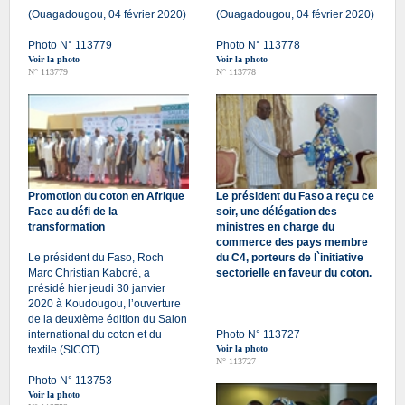
(Ouagadougou, 04 février 2020)
(Ouagadougou, 04 février 2020)
Photo N° 113779
Photo N° 113778
Voir la photo
Voir la photo
N° 113779
N° 113778
Promotion du coton en Afrique
Le président du Faso a reçu ce
Face au défi de la
soir, une délégation des
transformation
ministres en charge du
commerce des pays membre
Le président du Faso, Roch
du C4, porteurs de l`initiative
Marc Christian Kaboré, a
sectorielle en faveur du coton.
présidé hier jeudi 30 janvier
2020 à Koudougou, l’ouverture
de la deuxième édition du Salon
international du coton et du
Photo N° 113727
textile (SICOT)
Voir la photo
N° 113727
Photo N° 113753
Voir la photo