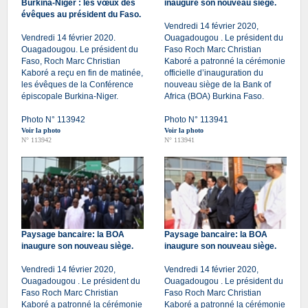
Burkina-Niger : les vœux des
inaugure son nouveau siège.
évêques au président du Faso.
Vendredi 14 février 2020,
Vendredi 14 février 2020.
Ouagadougou . Le président du
Ouagadougou. Le président du
Faso Roch Marc Christian
Faso, Roch Marc Christian
Kaboré a patronné la cérémonie
Kaboré a reçu en fin de matinée,
officielle d’inauguration du
les évêques de la Conférence
nouveau siège de la Bank of
épiscopale Burkina-Niger.
Africa (BOA) Burkina Faso.
Photo N° 113942
Photo N° 113941
Voir la photo
Voir la photo
N° 113942
N° 113941
Paysage bancaire: la BOA
Paysage bancaire: la BOA
inaugure son nouveau siège.
inaugure son nouveau siège.
Vendredi 14 février 2020,
Vendredi 14 février 2020,
Ouagadougou . Le président du
Ouagadougou . Le président du
Faso Roch Marc Christian
Faso Roch Marc Christian
Kaboré a patronné la cérémonie
Kaboré a patronné la cérémonie