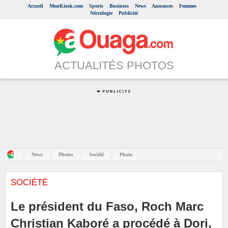
Accueil
MonKiosk.com
Sports
Business
News
Annonces
Femmes
Nécrologie
Publicité
ACTUALITÉS PHOTOS
News
Photos
Société
Photo
SOCIÉTÉ
Le président du Faso, Roch Marc
Christian Kaboré a procédé à Dori,