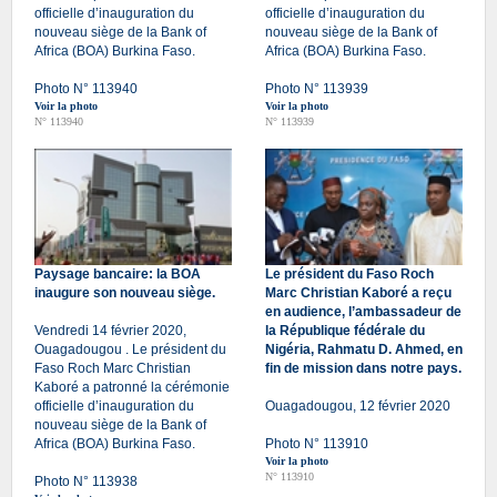
officielle d’inauguration du
officielle d’inauguration du
nouveau siège de la Bank of
nouveau siège de la Bank of
Africa (BOA) Burkina Faso.
Africa (BOA) Burkina Faso.
Photo N° 113940
Photo N° 113939
Voir la photo
Voir la photo
N° 113940
N° 113939
Paysage bancaire: la BOA
Le président du Faso Roch
inaugure son nouveau siège.
Marc Christian Kaboré a reçu
en audience, l’ambassadeur de
Vendredi 14 février 2020,
la République fédérale du
Ouagadougou . Le président du
Nigéria, Rahmatu D. Ahmed, en
Faso Roch Marc Christian
fin de mission dans notre pays.
Kaboré a patronné la cérémonie
officielle d’inauguration du
Ouagadougou, 12 février 2020
nouveau siège de la Bank of
Africa (BOA) Burkina Faso.
Photo N° 113910
Voir la photo
N° 113910
Photo N° 113938