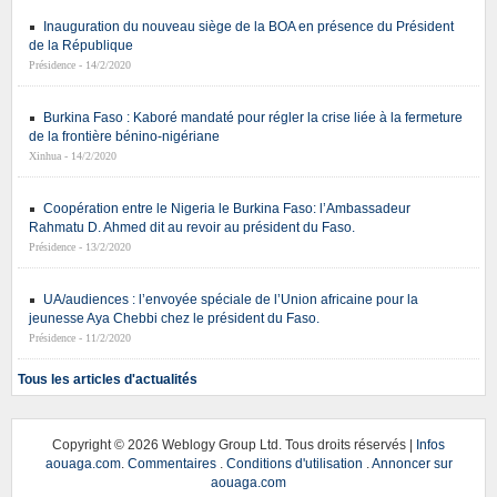
Inauguration du nouveau siège de la BOA en présence du Président
de la République
Présidence - 14/2/2020
Burkina Faso : Kaboré mandaté pour régler la crise liée à la fermeture
de la frontière bénino-nigériane
Xinhua - 14/2/2020
Coopération entre le Nigeria le Burkina Faso: l’Ambassadeur
Rahmatu D. Ahmed dit au revoir au président du Faso.
Présidence - 13/2/2020
UA/audiences : l’envoyée spéciale de l’Union africaine pour la
jeunesse Aya Chebbi chez le président du Faso.
Présidence - 11/2/2020
Tous les articles d'actualités
Copyright ©
2026 Weblogy Group Ltd. Tous droits réservés |
Infos
aouaga.com
.
Commentaires
.
Conditions d'utilisation
.
Annoncer sur
aouaga.com