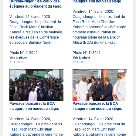
Burkina-Niger : les vœux des
inaugure son nouveau siège.
évêques au président du Faso.
Vendredi 14 février 2020,
Vendredi 14 février 2020.
Ouagadougou . Le président du
Ouagadougou. Le président du
Faso Roch Marc Christian
Faso, Roch Marc Christian
Kaboré a patronné la cérémonie
Kaboré a reçu en fin de matinée,
officielle d’inauguration du
les évêques de la Conférence
nouveau siège de la Bank of
épiscopale Burkina-Niger.
Africa (BOA) Burkina Faso.
Photo N° 113942
Photo N° 113941
Voir la photo
Voir la photo
N° 113942
N° 113941
Paysage bancaire: la BOA
Paysage bancaire: la BOA
inaugure son nouveau siège.
inaugure son nouveau siège.
Vendredi 14 février 2020,
Vendredi 14 février 2020,
Ouagadougou . Le président du
Ouagadougou . Le président du
Faso Roch Marc Christian
Faso Roch Marc Christian
Kaboré a patronné la cérémonie
Kaboré a patronné la cérémonie