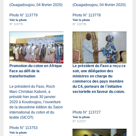
(Ouagadougou, 04 février 2020)
(Ouagadougou, 04 février 2020)
Photo N° 113779
Photo N° 113778
Voir la photo
Voir la photo
N° 113779
N° 113778
Promotion du coton en Afrique
Le président du Faso a reçu ce
Face au défi de la
soir, une délégation des
transformation
ministres en charge du
commerce des pays membre
Le président du Faso, Roch
du C4, porteurs de l`initiative
Marc Christian Kaboré, a
sectorielle en faveur du coton.
présidé hier jeudi 30 janvier
2020 à Koudougou, l’ouverture
de la deuxième édition du Salon
international du coton et du
Photo N° 113727
textile (SICOT)
Voir la photo
N° 113727
Photo N° 113753
Voir la photo