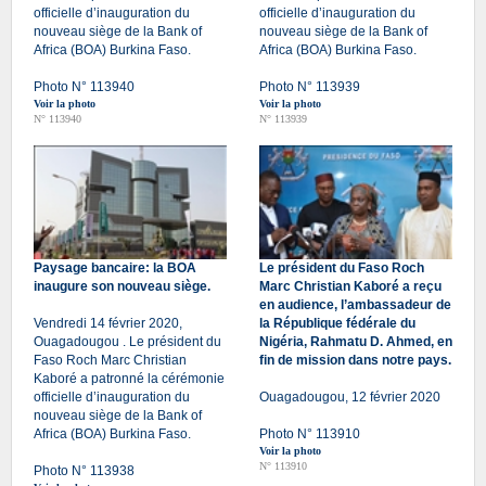
officielle d’inauguration du
officielle d’inauguration du
nouveau siège de la Bank of
nouveau siège de la Bank of
Africa (BOA) Burkina Faso.
Africa (BOA) Burkina Faso.
Photo N° 113940
Photo N° 113939
Voir la photo
Voir la photo
N° 113940
N° 113939
Paysage bancaire: la BOA
Le président du Faso Roch
inaugure son nouveau siège.
Marc Christian Kaboré a reçu
en audience, l’ambassadeur de
Vendredi 14 février 2020,
la République fédérale du
Ouagadougou . Le président du
Nigéria, Rahmatu D. Ahmed, en
Faso Roch Marc Christian
fin de mission dans notre pays.
Kaboré a patronné la cérémonie
officielle d’inauguration du
Ouagadougou, 12 février 2020
nouveau siège de la Bank of
Africa (BOA) Burkina Faso.
Photo N° 113910
Voir la photo
N° 113910
Photo N° 113938