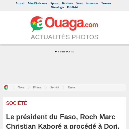
Accueil
MonKiosk.com
Sports
Business
News
Annonces
Femmes
Nécrologie
Publicité
ACTUALITÉS PHOTOS
News
Photos
Société
Photo
SOCIÉTÉ
Le président du Faso, Roch Marc
Christian Kaboré a procédé à Dori,