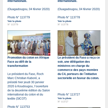
internationale.
internationale.
(Ouagadougou, 04 février 2020)
(Ouagadougou, 04 février 2020)
Photo N° 113779
Photo N° 113778
Voir la photo
Voir la photo
N° 113779
N° 113778
Promotion du coton en Afrique
Le président du Faso a reçu ce
Face au défi de la
soir, une délégation des
transformation
ministres en charge du
commerce des pays membre
Le président du Faso, Roch
du C4, porteurs de l`initiative
Marc Christian Kaboré, a
sectorielle en faveur du coton.
présidé hier jeudi 30 janvier
2020 à Koudougou, l’ouverture
de la deuxième édition du Salon
international du coton et du
Photo N° 113727
textile (SICOT)
Voir la photo
N° 113727
Photo N° 113753