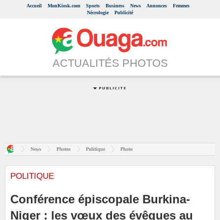
Accueil
MonKiosk.com
Sports
Business
News
Annonces
Femmes
Nécrologie
Publicité
ACTUALITÉS PHOTOS
News
Photos
Politique
Photo
POLITIQUE
Conférence épiscopale Burkina-
Niger : les vœux des évêques au