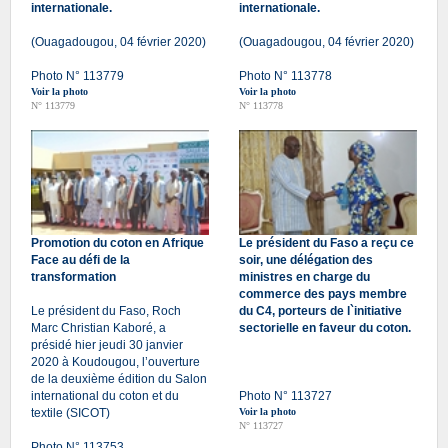
internationale.
internationale.
(Ouagadougou, 04 février 2020)
(Ouagadougou, 04 février 2020)
Photo N° 113779
Photo N° 113778
Voir la photo
Voir la photo
N° 113779
N° 113778
Promotion du coton en Afrique
Le président du Faso a reçu ce
Face au défi de la
soir, une délégation des
transformation
ministres en charge du
commerce des pays membre
Le président du Faso, Roch
du C4, porteurs de l`initiative
Marc Christian Kaboré, a
sectorielle en faveur du coton.
présidé hier jeudi 30 janvier
2020 à Koudougou, l’ouverture
de la deuxième édition du Salon
international du coton et du
Photo N° 113727
textile (SICOT)
Voir la photo
N° 113727
Photo N° 113753