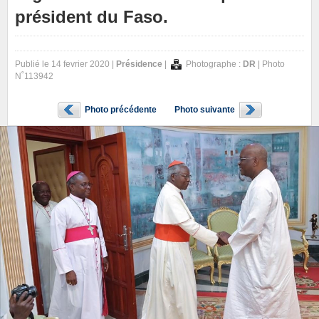
président du Faso.
Publié le 14 fevrier 2020 |
Présidence
|
Photographe :
DR
| Photo
N˚113942
Photo précédente
Photo suivante