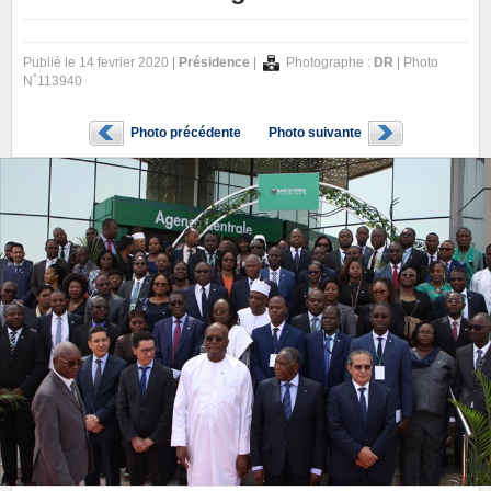
Publié le 14 fevrier 2020 |
Présidence
|
Photographe :
DR
| Photo
N˚113940
Photo précédente
Photo suivante