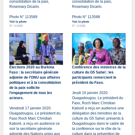
consolidation de la paix,
consolidation de la paix,
Rosemary Dicarlo.
Rosemary Dicarlo.
Photo N° 113589
Photo N° 113588
Voir la photo
Voir la photo
N° 113589
N° 113588
Élections 2020 au Burkina
Conférence des ministres de la
Faso : la secrétaire générale
culture du G5 Sahel : les
adjointe de l’ONU aux affaires
participants remercient le
politiques et à la consolidation
président du Faso.
de la paix sollicite
l’engagement de tous les
Jeudi 16 janvier 2020.
acteurs.
Ouagadougou. Le président du
Faso, Roch Marc Christian
Vendredi 17 janvier 2020.
Kaboré a reçu en audience une
Ouagadougou. Le président du
délégation des ministres de la
Faso Roch Marc Christian
culture du G5 Sahel, présents à
Kaboré, a reçu en audience ce
Ouagadougou dans le cadre de
soir la secrétaire générale
la conférence sur le rôle de la
adjointe des Nations unies aux
culture dans la prévention de