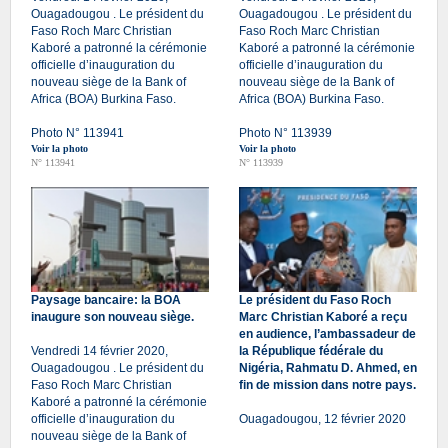
Ouagadougou . Le président du
Ouagadougou . Le président du
Faso Roch Marc Christian
Faso Roch Marc Christian
Kaboré a patronné la cérémonie
Kaboré a patronné la cérémonie
officielle d’inauguration du
officielle d’inauguration du
nouveau siège de la Bank of
nouveau siège de la Bank of
Africa (BOA) Burkina Faso.
Africa (BOA) Burkina Faso.
Photo N° 113941
Photo N° 113939
Voir la photo
Voir la photo
N° 113941
N° 113939
Paysage bancaire: la BOA
Le président du Faso Roch
inaugure son nouveau siège.
Marc Christian Kaboré a reçu
en audience, l’ambassadeur de
Vendredi 14 février 2020,
la République fédérale du
Ouagadougou . Le président du
Nigéria, Rahmatu D. Ahmed, en
Faso Roch Marc Christian
fin de mission dans notre pays.
Kaboré a patronné la cérémonie
officielle d’inauguration du
Ouagadougou, 12 février 2020
nouveau siège de la Bank of