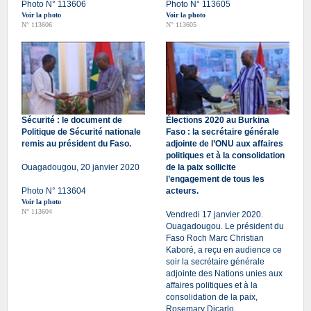
Photo N° 113606
Photo N° 113605
Voir la photo
Voir la photo
N° 113606
N° 113605
Sécurité : le document de
Élections 2020 au Burkina
Politique de Sécurité nationale
Faso : la secrétaire générale
remis au président du Faso.
adjointe de l’ONU aux affaires
politiques et à la consolidation
Ouagadougou, 20 janvier 2020
de la paix sollicite
l’engagement de tous les
Photo N° 113604
acteurs.
Voir la photo
N° 113604
Vendredi 17 janvier 2020.
Ouagadougou. Le président du
Faso Roch Marc Christian
Kaboré, a reçu en audience ce
soir la secrétaire générale
adjointe des Nations unies aux
affaires politiques et à la
consolidation de la paix,
Rosemary Dicarlo.