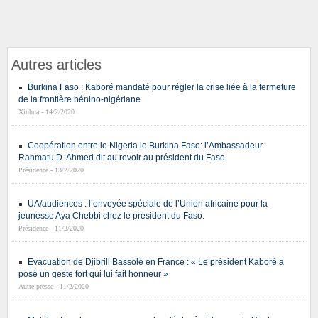
Autres articles
Burkina Faso : Kaboré mandaté pour régler la crise liée à la fermeture
de la frontière bénino-nigériane
Xinhua - 14/2/2020
Coopération entre le Nigeria le Burkina Faso: l’Ambassadeur
Rahmatu D. Ahmed dit au revoir au président du Faso.
Présidence - 13/2/2020
UA/audiences : l’envoyée spéciale de l’Union africaine pour la
jeunesse Aya Chebbi chez le président du Faso.
Présidence - 11/2/2020
Evacuation de Djibrill Bassolé en France : « Le président Kaboré a
posé un geste fort qui lui fait honneur »
Autre presse - 11/2/2020