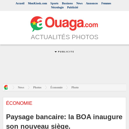
Accueil
MonKiosk.com
Sports
Business
News
Annonces
Femmes
Nécrologie
Publicité
ACTUALITÉS PHOTOS
News
Photos
Économie
Photo
ÉCONOMIE
Paysage bancaire: la BOA inaugure
son nouveau siège.