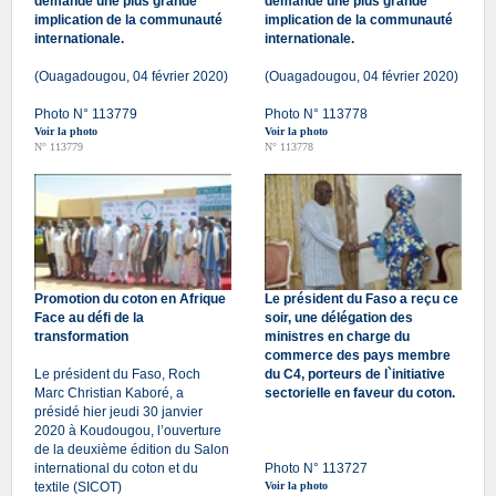
demande une plus grande
demande une plus grande
implication de la communauté
implication de la communauté
internationale.
internationale.
(Ouagadougou, 04 février 2020)
(Ouagadougou, 04 février 2020)
Photo N° 113779
Photo N° 113778
Voir la photo
Voir la photo
N° 113779
N° 113778
Promotion du coton en Afrique
Le président du Faso a reçu ce
Face au défi de la
soir, une délégation des
transformation
ministres en charge du
commerce des pays membre
Le président du Faso, Roch
du C4, porteurs de l`initiative
Marc Christian Kaboré, a
sectorielle en faveur du coton.
présidé hier jeudi 30 janvier
2020 à Koudougou, l’ouverture
de la deuxième édition du Salon
international du coton et du
Photo N° 113727
textile (SICOT)
Voir la photo