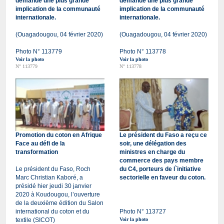
demande une plus grande
demande une plus grande
implication de la communauté
implication de la communauté
internationale.
internationale.
(Ouagadougou, 04 février 2020)
(Ouagadougou, 04 février 2020)
Photo N° 113779
Photo N° 113778
Voir la photo
Voir la photo
N° 113779
N° 113778
Promotion du coton en Afrique
Le président du Faso a reçu ce
Face au défi de la
soir, une délégation des
transformation
ministres en charge du
commerce des pays membre
Le président du Faso, Roch
du C4, porteurs de l`initiative
Marc Christian Kaboré, a
sectorielle en faveur du coton.
présidé hier jeudi 30 janvier
2020 à Koudougou, l’ouverture
de la deuxième édition du Salon
international du coton et du
Photo N° 113727
textile (SICOT)
Voir la photo