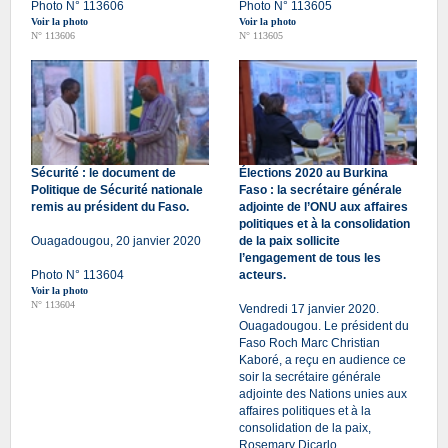
Photo N° 113606
Photo N° 113605
Voir la photo
Voir la photo
N° 113606
N° 113605
Sécurité : le document de
Élections 2020 au Burkina
Politique de Sécurité nationale
Faso : la secrétaire générale
remis au président du Faso.
adjointe de l’ONU aux affaires
politiques et à la consolidation
Ouagadougou, 20 janvier 2020
de la paix sollicite
l’engagement de tous les
Photo N° 113604
acteurs.
Voir la photo
N° 113604
Vendredi 17 janvier 2020.
Ouagadougou. Le président du
Faso Roch Marc Christian
Kaboré, a reçu en audience ce
soir la secrétaire générale
adjointe des Nations unies aux
affaires politiques et à la
consolidation de la paix,
Rosemary Dicarlo.