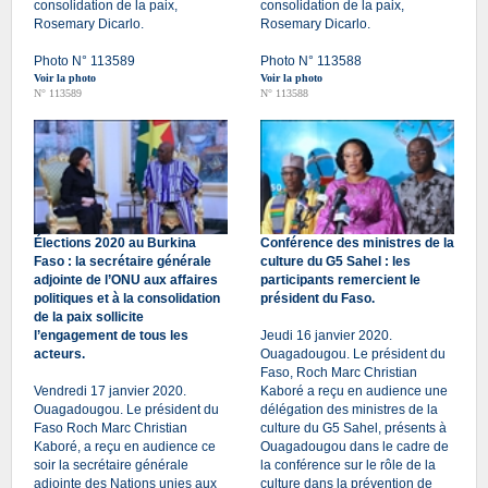
consolidation de la paix,
consolidation de la paix,
Rosemary Dicarlo.
Rosemary Dicarlo.
Photo N° 113589
Photo N° 113588
Voir la photo
Voir la photo
N° 113589
N° 113588
Élections 2020 au Burkina
Conférence des ministres de la
Faso : la secrétaire générale
culture du G5 Sahel : les
adjointe de l’ONU aux affaires
participants remercient le
politiques et à la consolidation
président du Faso.
de la paix sollicite
l’engagement de tous les
Jeudi 16 janvier 2020.
acteurs.
Ouagadougou. Le président du
Faso, Roch Marc Christian
Vendredi 17 janvier 2020.
Kaboré a reçu en audience une
Ouagadougou. Le président du
délégation des ministres de la
Faso Roch Marc Christian
culture du G5 Sahel, présents à
Kaboré, a reçu en audience ce
Ouagadougou dans le cadre de
soir la secrétaire générale
la conférence sur le rôle de la
adjointe des Nations unies aux
culture dans la prévention de