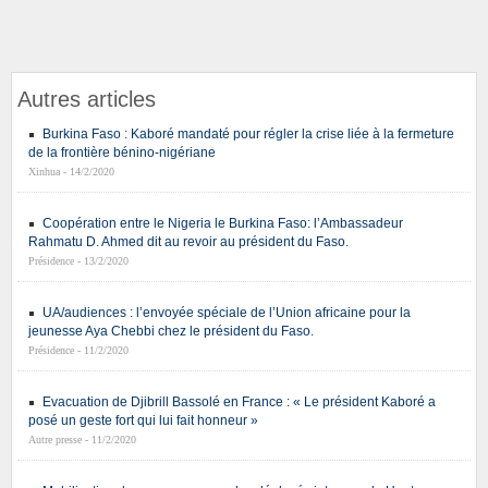
Autres articles
Burkina Faso : Kaboré mandaté pour régler la crise liée à la fermeture
de la frontière bénino-nigériane
Xinhua - 14/2/2020
Coopération entre le Nigeria le Burkina Faso: l’Ambassadeur
Rahmatu D. Ahmed dit au revoir au président du Faso.
Présidence - 13/2/2020
UA/audiences : l’envoyée spéciale de l’Union africaine pour la
jeunesse Aya Chebbi chez le président du Faso.
Présidence - 11/2/2020
Evacuation de Djibrill Bassolé en France : « Le président Kaboré a
posé un geste fort qui lui fait honneur »
Autre presse - 11/2/2020