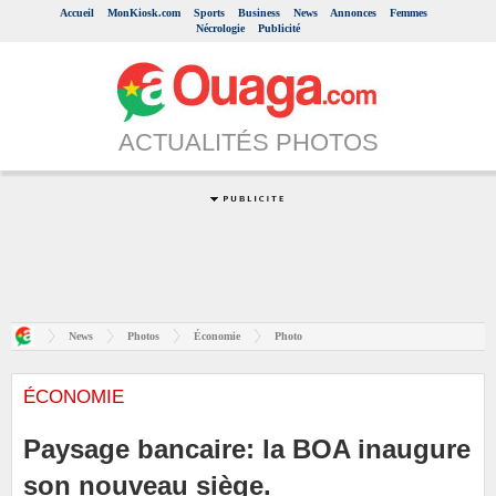
Accueil
MonKiosk.com
Sports
Business
News
Annonces
Femmes
Nécrologie
Publicité
ACTUALITÉS PHOTOS
News
Photos
Économie
Photo
ÉCONOMIE
Paysage bancaire: la BOA inaugure
son nouveau siège.