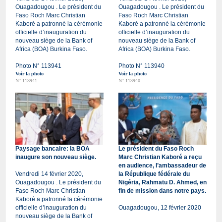
Ouagadougou . Le président du
Ouagadougou . Le président du
Faso Roch Marc Christian
Faso Roch Marc Christian
Kaboré a patronné la cérémonie
Kaboré a patronné la cérémonie
officielle d’inauguration du
officielle d’inauguration du
nouveau siège de la Bank of
nouveau siège de la Bank of
Africa (BOA) Burkina Faso.
Africa (BOA) Burkina Faso.
Photo N° 113941
Photo N° 113940
Voir la photo
Voir la photo
N° 113941
N° 113940
Paysage bancaire: la BOA
Le président du Faso Roch
inaugure son nouveau siège.
Marc Christian Kaboré a reçu
en audience, l’ambassadeur de
Vendredi 14 février 2020,
la République fédérale du
Ouagadougou . Le président du
Nigéria, Rahmatu D. Ahmed, en
Faso Roch Marc Christian
fin de mission dans notre pays.
Kaboré a patronné la cérémonie
officielle d’inauguration du
Ouagadougou, 12 février 2020
nouveau siège de la Bank of