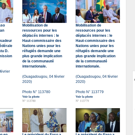
aso
Mobilisation de
Mobilisation de
ian
ressources pour les
ressources pour les
déplacés internes : le
déplacés internes : le
ssadeur
Haut-commissaire des
Haut-commissaire des
fédérale
Nations unies pour les
Nations unies pour les
tu D.
réfugiés demande une
réfugiés demande une
mission
plus grande implication
plus grande implication
de la communauté
de la communauté
internationale.
internationale.
évrier
(Ouagadougou, 04 février
(Ouagadougou, 04 février
2020)
2020)
Photo N° 113780
Photo N° 113779
Voir la photo
Voir la photo
N° 113780
N° 113779
on en
Le président du Faso a
Le président du Faso a