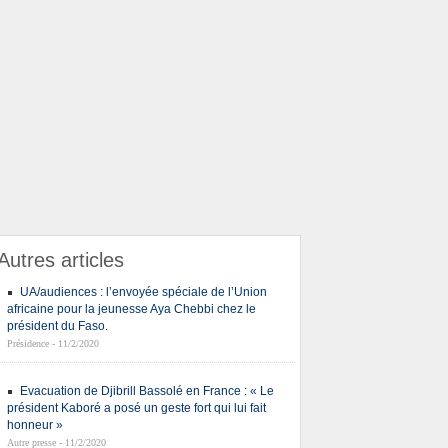
Autres articles
UA/audiences : l’envoyée spéciale de l’Union
africaine pour la jeunesse Aya Chebbi chez le
président du Faso.
Présidence - 11/2/2020
Evacuation de Djibrill Bassolé en France : « Le
président Kaboré a posé un geste fort qui lui fait
honneur »
Autre presse - 11/2/2020