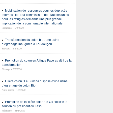
Mobilisation de ressources pour les déplacés
internes : le Haut-commissaire des Nations unies
pour les réfugiés demande une plus grande
implication de la communauté internationale
Présidence - 5/2/2020
Transformation du coton bio : une usine
d’égrenage inaugurée à Koudougou
Sidwaya - 3/2/2020
Promotion du coton en Afrique Face au défi de la
transformation
Sidwaya - 2/2/2020
Filière coton : Le Burkina dispose d’une usine
d’égrenage du coton Bio
Autre presse - 1/2/2020
Promotion de la filière coton : le C4 sollicite le
soutien du président du Faso.
Présidence - 31/1/2020