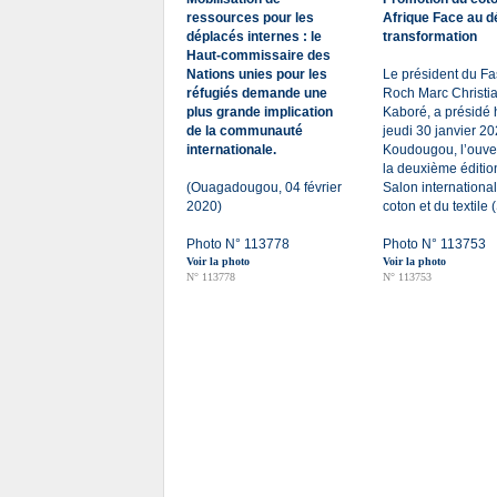
ressources pour les
Afrique Face au dé
déplacés internes : le
transformation
Haut-commissaire des
Nations unies pour les
Le président du Fa
réfugiés demande une
Roch Marc Christi
plus grande implication
Kaboré, a présidé 
de la communauté
jeudi 30 janvier 2
internationale.
Koudougou, l’ouve
la deuxième éditio
(Ouagadougou, 04 février
Salon internationa
2020)
coton et du textile
Photo N° 113778
Photo N° 113753
Voir la photo
Voir la photo
N° 113778
N° 113753