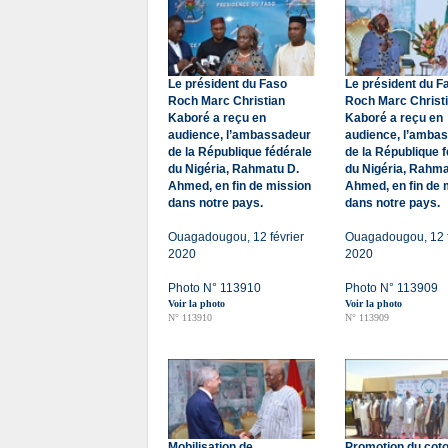
Le président du Faso
Le président du F
Roch Marc Christian
Roch Marc Christ
Kaboré a reçu en
Kaboré a reçu en
audience, l’ambassadeur
audience, l’amba
de la République fédérale
de la République 
du Nigéria, Rahmatu D.
du Nigéria, Rahma
Ahmed, en fin de mission
Ahmed, en fin de 
dans notre pays.
dans notre pays.
Ouagadougou, 12 février
Ouagadougou, 12 f
2020
2020
Photo N° 113910
Photo N° 113909
Voir la photo
Voir la photo
N° 113910
N° 113909
Mobilisation de
Promotion du cot