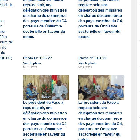
fi de la
reçu ce soir, une
reçu ce soir, une
délégation des ministres
délégation des ministres
en charge du commerce
en charge du commerce
so,
des pays membre du C4,
des pays membre du C4,
an
porteurs de l`initiative
porteurs de l`initiative
hier
sectorielle en faveur du
sectorielle en faveur du
020 à
coton.
coton.
rture de
n du
l du
 (SICOT)
Photo N° 113727
Photo N° 113726
Voir la photo
Voir la photo
N° 113727
N° 113726
Le président du Faso a
Le président du Faso a
reçu ce soir, une
reçu ce soir, une
délégation des ministres
délégation des ministres
en charge du commerce
en charge du commerce
des pays membre du C4,
des pays membre du C4,
porteurs de l`initiative
porteurs de l`initiative
sectorielle en faveur du
sectorielle en faveur du
coton.
coton.