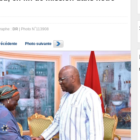
raphe :
DR
| Photo N˚113908
récédente
Photo suivante