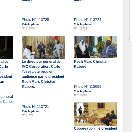
Photo N° 113725
Photo N° 113724
Voir la photo
Voir la photo
N° 113725
N° 113724
ral de
Le directeur général de
Roch Marc Christian
Carlo
IMC Corporation, Carlo
Kaboré
n
Tesei a été reçu en
résident
audience par le président
ian
Roch Marc Christian
Kaboré.
Photo N° 113699
Voir la photo
N° 113699
r général
, Carlo
Photo N° 113721
Voir la photo
N° 113721
Coopération : le président