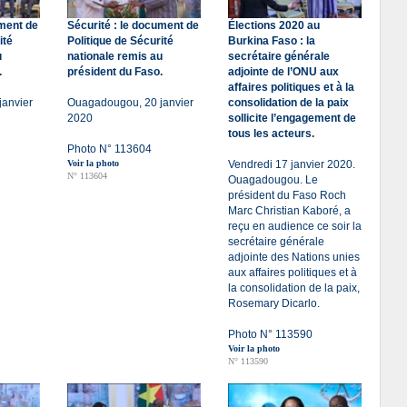
ument de
Sécurité : le document de
Élections 2020 au
ité
Politique de Sécurité
Burkina Faso : la
u
nationale remis au
secrétaire générale
.
président du Faso.
adjointe de l’ONU aux
affaires politiques et à la
anvier
Ouagadougou, 20 janvier
consolidation de la paix
2020
sollicite l’engagement de
tous les acteurs.
Photo N° 113604
Voir la photo
Vendredi 17 janvier 2020.
N° 113604
Ouagadougou. Le
président du Faso Roch
Marc Christian Kaboré, a
reçu en audience ce soir la
secrétaire générale
adjointe des Nations unies
aux affaires politiques et à
la consolidation de la paix,
Rosemary Dicarlo.
Photo N° 113590
Voir la photo
N° 113590