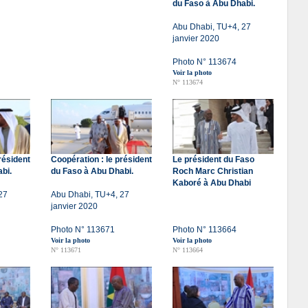
du Faso à Abu Dhabi.
Abu Dhabi, TU+4, 27
janvier 2020
Photo N° 113674
Voir la photo
N° 113674
résident
Coopération : le président
Le président du Faso
bi.
du Faso à Abu Dhabi.
Roch Marc Christian
Kaboré à Abu Dhabi
27
Abu Dhabi, TU+4, 27
janvier 2020
Photo N° 113671
Photo N° 113664
Voir la photo
Voir la photo
N° 113671
N° 113664