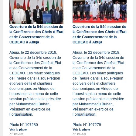
Ouverture de la 54è session de
Ouverture de la 54è session de
la Conférence des Chefs d`Etat
la Conférence des Chefs d`Etat
et de Gouvernement de la
et de Gouvernement de la
CEDEAO à Abuja
CEDEAO à Abuja
Abuja, le 22 décembre 2018.
Abuja, le 22 décembre 2018.
Ouverture de la 54è session de
Ouverture de la 54è session de
la Conférence des Chefs d`Etat
la Conférence des Chefs d`Etat
et de Gouvernement de la
et de Gouvernement de la
CEDEAO. Les maux politiques
CEDEAO. Les maux politiques
de l`heure dans la sous-région
de l`heure dans la sous-région
et divers défis et chantiers
et divers défis et chantiers
économiques en Afrique de
économiques en Afrique de
l`ouest sont au menu de cette
l`ouest sont au menu de cette
session présidentielle présidée
session présidentielle présidée
par Muhammadu Buhari,
par Muhammadu Buhari,
Président en exercice de
Président en exercice de
l`organisation.
l`organisation.
Photo N° 107280
Photo N° 107279
Voir la photo
Voir la photo
N° 107280
N° 107279