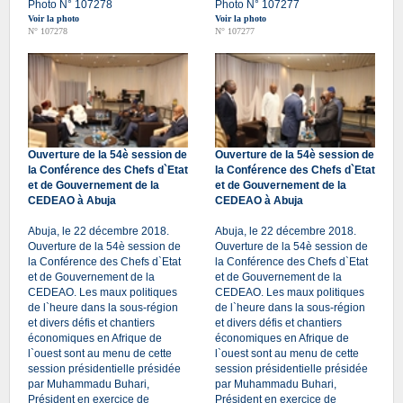
Photo N° 107278
Photo N° 107277
Voir la photo
Voir la photo
N° 107278
N° 107277
Ouverture de la 54è session de
Ouverture de la 54è session de
la Conférence des Chefs d`Etat
la Conférence des Chefs d`Etat
et de Gouvernement de la
et de Gouvernement de la
CEDEAO à Abuja
CEDEAO à Abuja
Abuja, le 22 décembre 2018.
Abuja, le 22 décembre 2018.
Ouverture de la 54è session de
Ouverture de la 54è session de
la Conférence des Chefs d`Etat
la Conférence des Chefs d`Etat
et de Gouvernement de la
et de Gouvernement de la
CEDEAO. Les maux politiques
CEDEAO. Les maux politiques
de l`heure dans la sous-région
de l`heure dans la sous-région
et divers défis et chantiers
et divers défis et chantiers
économiques en Afrique de
économiques en Afrique de
l`ouest sont au menu de cette
l`ouest sont au menu de cette
session présidentielle présidée
session présidentielle présidée
par Muhammadu Buhari,
par Muhammadu Buhari,
Président en exercice de
Président en exercice de