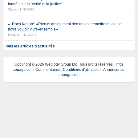
fondée sur la "vérité et la justice"
Xinhua - 11/12/2018
Roch Kaboré: «Rien et absolument rien ne doit remettre en cause
notre vouloir vivre-ensemble»
FasoZine - 11/12/2018
Tous les articles d'actualités
Copyright ©
2026 Weblogy Group Ltd. Tous droits réservés |
Infos
aouaga.com
.
Commentaires
.
Conditions d'utilisation
.
Annoncer sur
aouaga.com