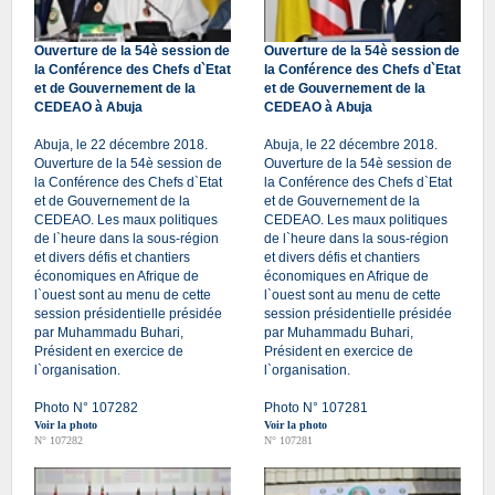
Ouverture de la 54è session de
Ouverture de la 54è session de
la Conférence des Chefs d`Etat
la Conférence des Chefs d`Etat
et de Gouvernement de la
et de Gouvernement de la
CEDEAO à Abuja
CEDEAO à Abuja
Abuja, le 22 décembre 2018.
Abuja, le 22 décembre 2018.
Ouverture de la 54è session de
Ouverture de la 54è session de
la Conférence des Chefs d`Etat
la Conférence des Chefs d`Etat
et de Gouvernement de la
et de Gouvernement de la
CEDEAO. Les maux politiques
CEDEAO. Les maux politiques
de l`heure dans la sous-région
de l`heure dans la sous-région
et divers défis et chantiers
et divers défis et chantiers
économiques en Afrique de
économiques en Afrique de
l`ouest sont au menu de cette
l`ouest sont au menu de cette
session présidentielle présidée
session présidentielle présidée
par Muhammadu Buhari,
par Muhammadu Buhari,
Président en exercice de
Président en exercice de
l`organisation.
l`organisation.
Photo N° 107282
Photo N° 107281
Voir la photo
Voir la photo
N° 107282
N° 107281