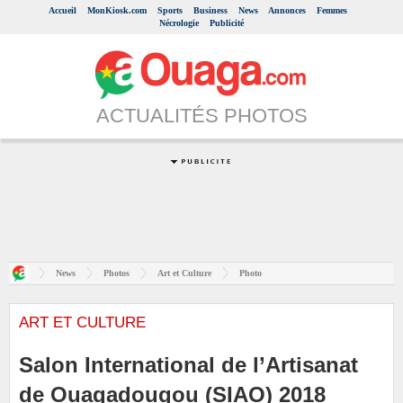
Accueil
MonKiosk.com
Sports
Business
News
Annonces
Femmes
Nécrologie
Publicité
ACTUALITÉS PHOTOS
News
Photos
Art et Culture
Photo
ART ET CULTURE
Salon International de l’Artisanat
de Ouagadougou (SIAO) 2018