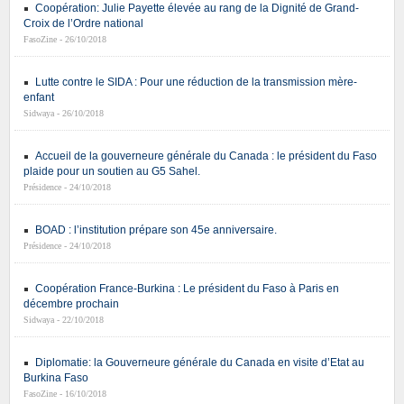
Coopération: Julie Payette élevée au rang de la Dignité de Grand-
Croix de l’Ordre national
FasoZine - 26/10/2018
Lutte contre le SIDA : Pour une réduction de la transmission mère-
enfant
Sidwaya - 26/10/2018
Accueil de la gouverneure générale du Canada : le président du Faso
plaide pour un soutien au G5 Sahel.
Présidence - 24/10/2018
BOAD : l’institution prépare son 45e anniversaire.
Présidence - 24/10/2018
Coopération France-Burkina : Le président du Faso à Paris en
décembre prochain
Sidwaya - 22/10/2018
Diplomatie: la Gouverneure générale du Canada en visite d’Etat au
Burkina Faso
FasoZine - 16/10/2018