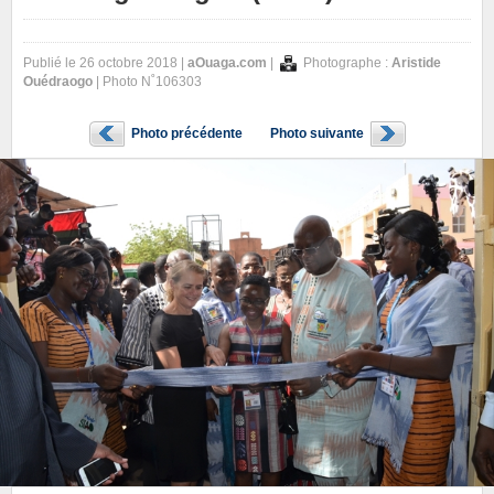
Publié le 26 octobre 2018 |
aOuaga.com
|
Photographe :
Aristide
Ouédraogo
| Photo N˚106303
Photo précédente
Photo suivante