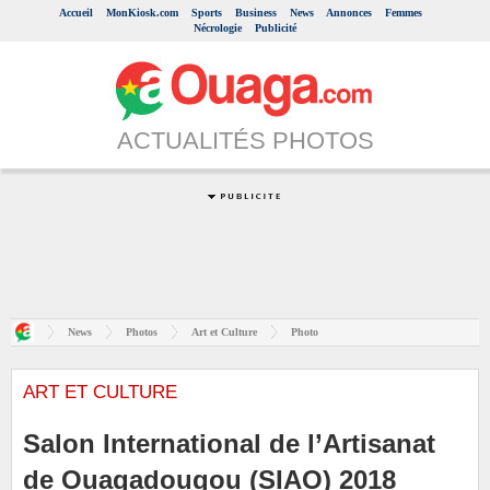
Accueil
MonKiosk.com
Sports
Business
News
Annonces
Femmes
Nécrologie
Publicité
ACTUALITÉS PHOTOS
News
Photos
Art et Culture
Photo
ART ET CULTURE
Salon International de l’Artisanat
de Ouagadougou (SIAO) 2018