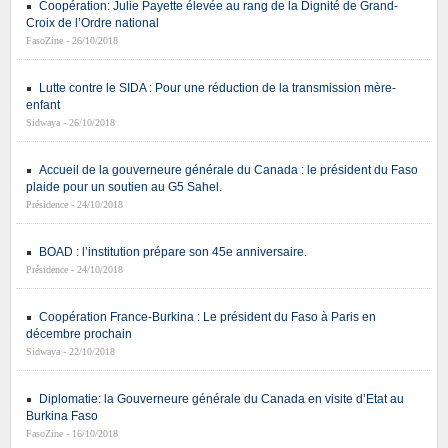
Coopération: Julie Payette élevée au rang de la Dignité de Grand-
Croix de l’Ordre national
FasoZine - 26/10/2018
Lutte contre le SIDA : Pour une réduction de la transmission mère-
enfant
Sidwaya - 26/10/2018
Accueil de la gouverneure générale du Canada : le président du Faso
plaide pour un soutien au G5 Sahel.
Présidence - 24/10/2018
BOAD : l’institution prépare son 45e anniversaire.
Présidence - 24/10/2018
Coopération France-Burkina : Le président du Faso à Paris en
décembre prochain
Sidwaya - 22/10/2018
Diplomatie: la Gouverneure générale du Canada en visite d’Etat au
Burkina Faso
FasoZine - 16/10/2018