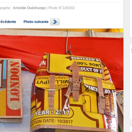
raphe :
Aristide Ouédraogo
| Photo N˚106302
récédente
Photo suivante