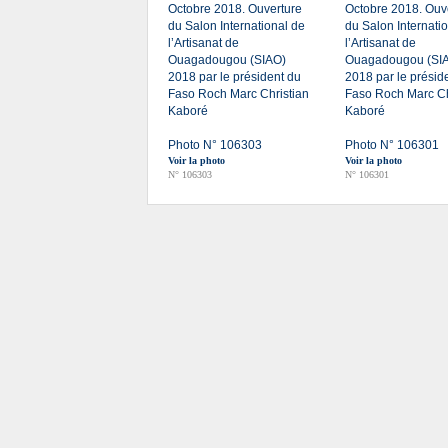
Octobre 2018. Ouverture
Octobre 2018. Ouv
du Salon International de
du Salon Internati
l’Artisanat de
l’Artisanat de
Ouagadougou (SIAO)
Ouagadougou (SI
2018 par le président du
2018 par le présid
Faso Roch Marc Christian
Faso Roch Marc Ch
Kaboré
Kaboré
Photo N° 106303
Photo N° 106301
Voir la photo
Voir la photo
N° 106303
N° 106301