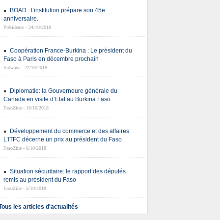
BOAD : l’institution prépare son 45e
anniversaire.
Présidence - 24/10/2018
Coopération France-Burkina : Le président du
Faso à Paris en décembre prochain
Sidwaya - 22/10/2018
Diplomatie: la Gouverneure générale du
Canada en visite d’Etat au Burkina Faso
FasoZine - 16/10/2018
Développement du commerce et des affaires:
L’ITFC décerne un prix au président du Faso
FasoZine - 6/10/2018
Situation sécuritaire: le rapport des députés
remis au président du Faso
FasoZine - 5/10/2018
Tous les articles d'actualités