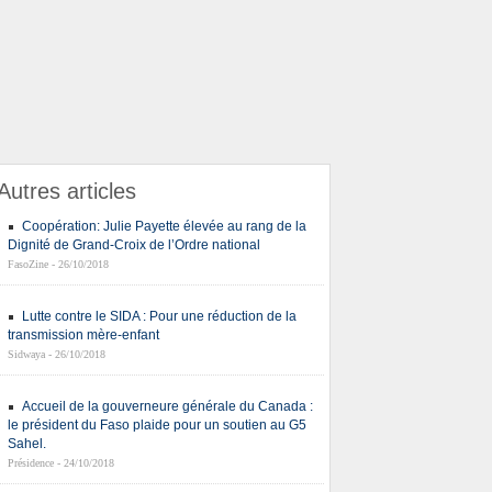
Autres articles
Coopération: Julie Payette élevée au rang de la
Dignité de Grand-Croix de l’Ordre national
FasoZine - 26/10/2018
Lutte contre le SIDA : Pour une réduction de la
transmission mère-enfant
Sidwaya - 26/10/2018
Accueil de la gouverneure générale du Canada :
le président du Faso plaide pour un soutien au G5
Sahel.
Présidence - 24/10/2018