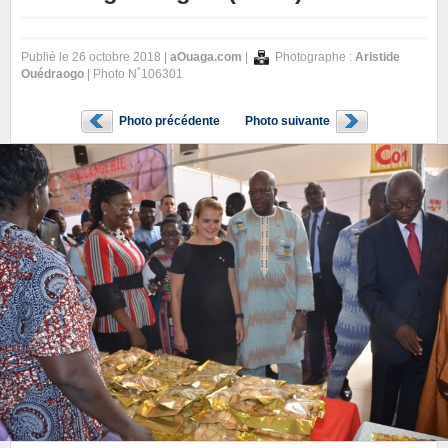
Publié le 26 octobre 2018 |
aOuaga.com
|
Photographe :
Aristide
Ouédraogo
| Photo N˚106301
Photo précédente
Photo suivante