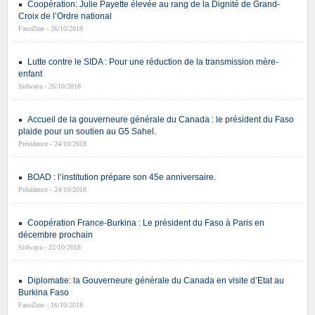
Coopération: Julie Payette élevée au rang de la Dignité de Grand-
Croix de l’Ordre national
FasoZine - 26/10/2018
Lutte contre le SIDA : Pour une réduction de la transmission mère-
enfant
Sidwaya - 26/10/2018
Accueil de la gouverneure générale du Canada : le président du Faso
plaide pour un soutien au G5 Sahel.
Présidence - 24/10/2018
BOAD : l’institution prépare son 45e anniversaire.
Présidence - 24/10/2018
Coopération France-Burkina : Le président du Faso à Paris en
décembre prochain
Sidwaya - 22/10/2018
Diplomatie: la Gouverneure générale du Canada en visite d’Etat au
Burkina Faso
FasoZine - 16/10/2018