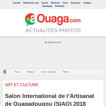
Accueil
MonKiosk.com
Sports
Business
News
Annonces
Femmes
Nécrologie
Publicité
ACTUALITÉS PHOTOS
News
Photos
Art et Culture
Photo
ART ET CULTURE
Salon International de l’Artisanat
de Ouagadougou (SIAO) 2018