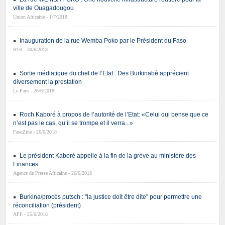
ville de Ouagadougou
Union Africaine - 1/7/2018
Inauguration de la rue Wemba Poko par le Président du Faso
RTB - 30/6/2018
Sortie médiatique du chef de l’Etat : Des Burkinabè apprécient
diversement la prestation
Le Pays - 26/6/2018
Roch Kaboré à propos de l’autorité de l’Etat: «Celui qui pense que ce
n’est pas le cas, qu’il se trompe et il verra...»
FasoZine - 26/6/2018
Le président Kaboré appelle à la fin de la grève au ministère des
Finances
Agence de Presse Africaine - 26/6/2018
Burkina/procès putsch : "la justice doit être dite" pour permettre une
réconciliation (président)
AFP - 25/6/2018