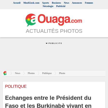
Accueil
MonKiosk.com
Sports
Business
News
Annonces
Femmes
Nécrologie
Publicité
ACTUALITÉS PHOTOS
News
Photos
Politique
Photo
POLITIQUE
Echanges entre le Président du
Faso et les Burkinabè vivant en