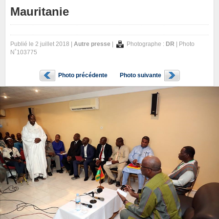
Mauritanie
Publié le 2 juillet 2018 |
Autre presse
|
Photographe :
DR
| Photo
N˚103775
Photo précédente
Photo suivante