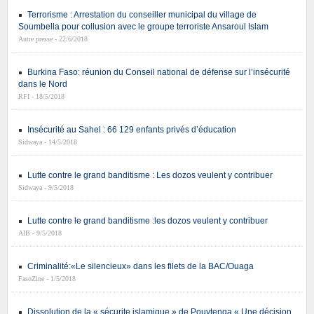
Terrorisme : Arrestation du conseiller municipal du village de
Soumbella pour collusion avec le groupe terroriste Ansaroul Islam
Autre presse - 22/6/2018
Burkina Faso: réunion du Conseil national de défense sur l’insécurité
dans le Nord
RFI - 18/5/2018
Insécurité au Sahel : 66 129 enfants privés d’éducation
Sidwaya - 14/5/2018
Lutte contre le grand banditisme : Les dozos veulent y contribuer
Sidwaya - 9/5/2018
Lutte contre le grand banditisme :les dozos veulent y contribuer
AIB - 9/5/2018
Criminalité:«Le silencieux» dans les filets de la BAC/Ouaga
FasoZine - 1/5/2018
Dissolution de la « sécurite islamique » de Pouytenga « Une décision