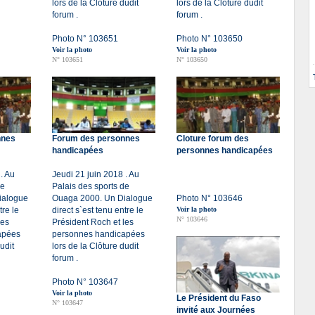
lors de la Clôture dudit
lors de la Clôture dudit
forum .
forum .
Photo N° 103651
Photo N° 103650
Voir la photo
Voir la photo
N° 103651
N° 103650
nnes
Forum des personnes
Cloture forum des
handicapées
personnes handicapées
. Au
Jeudi 21 juin 2018 . Au
de
Palais des sports de
ialogue
Ouaga 2000. Un Dialogue
Photo N° 103646
tre le
direct s`est tenu entre le
Voir la photo
N° 103646
les
Président Roch et les
apées
personnes handicapées
udit
lors de la Clôture dudit
forum .
Photo N° 103647
Voir la photo
Le Président du Faso
N° 103647
invité aux Journées