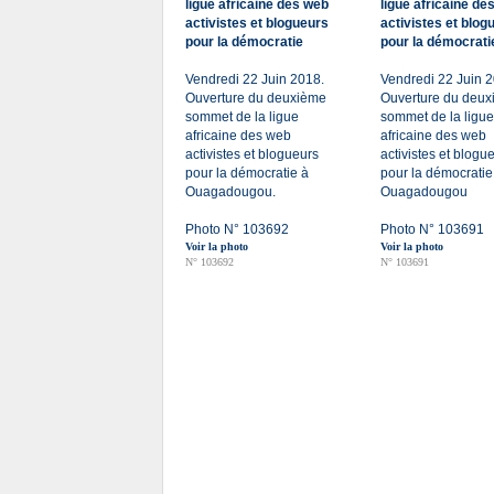
ligue africaine des web
ligue africaine de
activistes et blogueurs
activistes et blog
pour la démocratie
pour la démocrati
Vendredi 22 Juin 2018.
Vendredi 22 Juin 
Ouverture du deuxième
Ouverture du deu
sommet de la ligue
sommet de la ligue
africaine des web
africaine des web
activistes et blogueurs
activistes et blogu
pour la démocratie à
pour la démocratie
Ouagadougou.
Ouagadougou
Photo N° 103692
Photo N° 103691
Voir la photo
Voir la photo
N° 103692
N° 103691