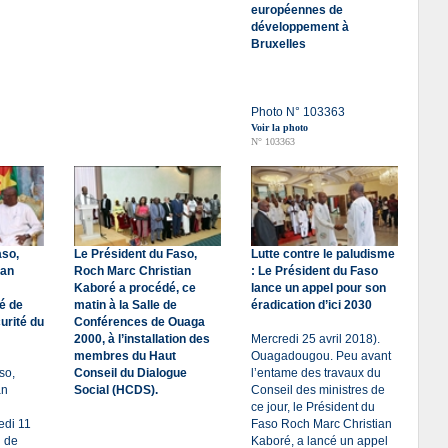
européennes de
développement à
Bruxelles
Photo N° 103363
Voir la photo
N° 103363
aso,
Le Président du Faso,
Lutte contre le paludisme
ian
Roch Marc Christian
: Le Président du Faso
Kaboré a procédé, ce
lance un appel pour son
é de
matin à la Salle de
éradication d’ici 2030
urité du
Conférences de Ouaga
2000, à l’installation des
Mercredi 25 avril 2018).
membres du Haut
Ouagadougou. Peu avant
so,
Conseil du Dialogue
l’entame des travaux du
an
Social (HCDS).
Conseil des ministres de
ce jour, le Président du
edi 11
Faso Roch Marc Christian
u de
Kaboré, a lancé un appel