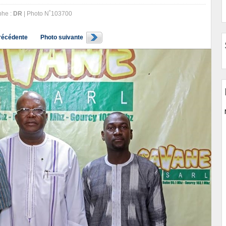
phe :
DR
| Photo N˚103700
récédente
Photo suivante