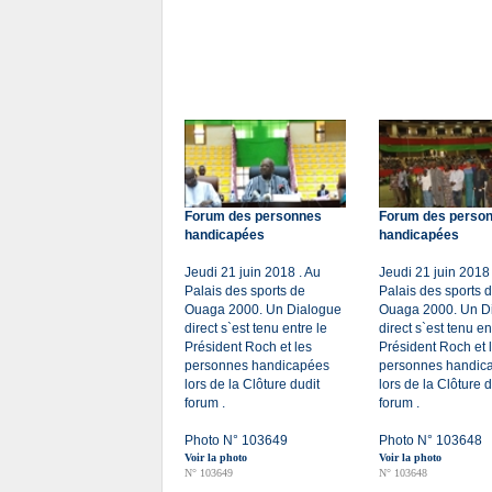
Forum des personnes
Forum des perso
handicapées
handicapées
Jeudi 21 juin 2018 . Au
Jeudi 21 juin 2018 
Palais des sports de
Palais des sports 
Ouaga 2000. Un Dialogue
Ouaga 2000. Un D
direct s`est tenu entre le
direct s`est tenu en
Président Roch et les
Président Roch et 
personnes handicapées
personnes handic
lors de la Clôture dudit
lors de la Clôture d
forum .
forum .
Photo N° 103649
Photo N° 103648
Voir la photo
Voir la photo
N° 103649
N° 103648