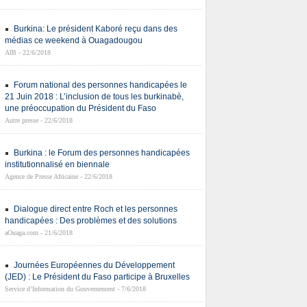
Burkina: Le président Kaboré reçu dans des
médias ce weekend à Ouagadougou
AIB - 22/6/2018
Forum national des personnes handicapées le
21 Juin 2018 : L’inclusion de tous les burkinabè,
une préoccupation du Président du Faso
Autre presse - 22/6/2018
Burkina : le Forum des personnes handicapées
institutionnalisé en biennale
Agence de Presse Africaine - 22/6/2018
Dialogue direct entre Roch et les personnes
handicapées : Des problèmes et des solutions
aOuaga.com - 21/6/2018
Journées Européennes du Développement
(JED) : Le Président du Faso participe à Bruxelles
Service d’Information du Gouvernement - 7/6/2018