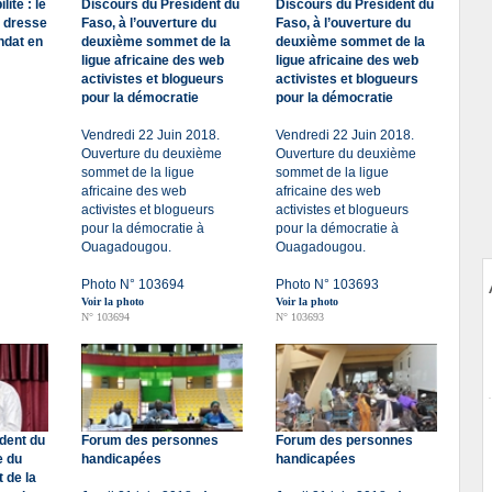
ité : le
Discours du Président du
Discours du Président du
o dresse
Faso, à l’ouverture du
Faso, à l’ouverture du
ndat en
deuxième sommet de la
deuxième sommet de la
ligue africaine des web
ligue africaine des web
activistes et blogueurs
activistes et blogueurs
pour la démocratie
pour la démocratie
Vendredi 22 Juin 2018.
Vendredi 22 Juin 2018.
Ouverture du deuxième
Ouverture du deuxième
sommet de la ligue
sommet de la ligue
africaine des web
africaine des web
activistes et blogueurs
activistes et blogueurs
pour la démocratie à
pour la démocratie à
Ouagadougou.
Ouagadougou.
Photo N° 103694
Photo N° 103693
Voir la photo
Voir la photo
N° 103694
N° 103693
dent du
Forum des personnes
Forum des personnes
e du
handicapées
handicapées
 de la