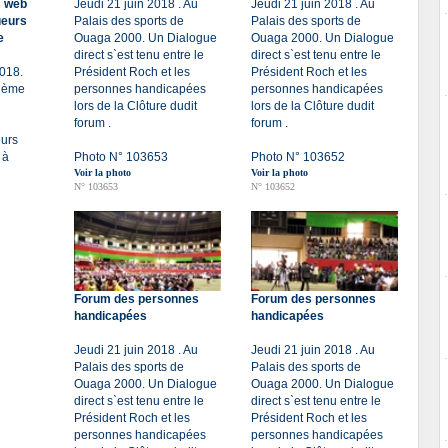
s web
Jeudi 21 juin 2018 . Au
Jeudi 21 juin 2018 . Au
ueurs
Palais des sports de
Palais des sports de
e
Ouaga 2000. Un Dialogue
Ouaga 2000. Un Dialogue
direct s`est tenu entre le
direct s`est tenu entre le
2018.
Président Roch et les
Président Roch et les
xième
personnes handicapées
personnes handicapées
lors de la Clôture dudit
lors de la Clôture dudit
forum .
forum .
eurs
 à
Photo N° 103653
Photo N° 103652
Voir la photo
Voir la photo
N° 103653
N° 103652
Forum des personnes
Forum des personnes
handicapées
handicapées
Jeudi 21 juin 2018 . Au
Jeudi 21 juin 2018 . Au
Palais des sports de
Palais des sports de
Ouaga 2000. Un Dialogue
Ouaga 2000. Un Dialogue
direct s`est tenu entre le
direct s`est tenu entre le
Président Roch et les
Président Roch et les
personnes handicapées
personnes handicapées