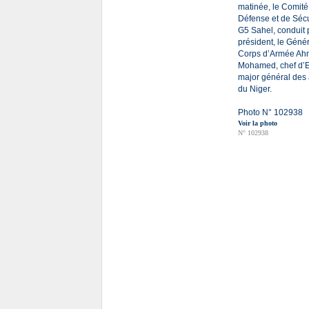
matinée, le Comité
Défense et de Sécu
G5 Sahel, conduit 
président, le Géné
Corps d’Armée A
Mohamed, chef d’E
major général des
du Niger.
Photo N° 102938
Voir la photo
N° 102938