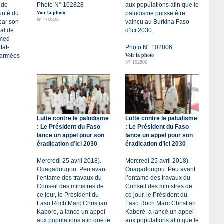
 de
Photo N° 102828
aux populations afin que le
rité du
Voir la photo
paludisme puisse être
N° 102828
par son
vaincu au Burkina Faso
ral de
d’ici 2030.
hmed
tat-
Photo N° 102806
 armées
Voir la photo
N° 102806
Lutte contre le paludisme
Lutte contre le paludisme
: Le Président du Faso
: Le Président du Faso
lance un appel pour son
lance un appel pour son
éradication d’ici 2030
éradication d’ici 2030
Mercredi 25 avril 2018).
Mercredi 25 avril 2018).
Ouagadougou. Peu avant
Ouagadougou. Peu avant
l’entame des travaux du
l’entame des travaux du
Conseil des ministres de
Conseil des ministres de
ce jour, le Président du
ce jour, le Président du
Faso Roch Marc Christian
Faso Roch Marc Christian
Kaboré, a lancé un appel
Kaboré, a lancé un appel
aux populations afin que le
aux populations afin que le