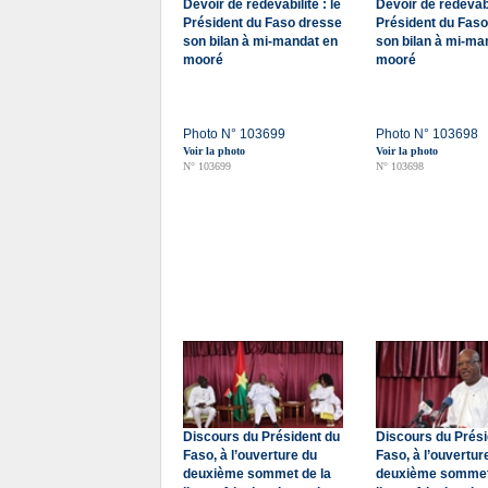
Devoir de redevabilité : le
Devoir de redevabil
Président du Faso dresse
Président du Fas
son bilan à mi-mandat en
son bilan à mi-ma
mooré
mooré
Photo N° 103699
Photo N° 103698
Voir la photo
Voir la photo
N° 103699
N° 103698
Discours du Président du
Discours du Prési
Faso, à l’ouverture du
Faso, à l’ouvertur
deuxième sommet de la
deuxième sommet