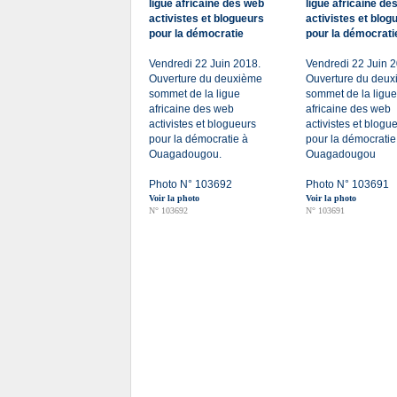
ligue africaine des web
ligue africaine de
activistes et blogueurs
activistes et blog
pour la démocratie
pour la démocrati
Vendredi 22 Juin 2018.
Vendredi 22 Juin 
Ouverture du deuxième
Ouverture du deu
sommet de la ligue
sommet de la ligue
africaine des web
africaine des web
activistes et blogueurs
activistes et blogu
pour la démocratie à
pour la démocratie
Ouagadougou.
Ouagadougou
Photo N° 103692
Photo N° 103691
Voir la photo
Voir la photo
N° 103692
N° 103691