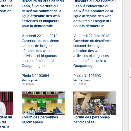
ité : le
Discours du Président du
Discours du Président du
o dresse
Faso, à l’ouverture du
Faso, à l’ouverture du
ndat en
deuxième sommet de la
deuxième sommet de la
ligue africaine des web
ligue africaine des web
activistes et blogueurs
activistes et blogueurs
pour la démocratie
pour la démocratie
Vendredi 22 Juin 2018.
Vendredi 22 Juin 2018.
Ouverture du deuxième
Ouverture du deuxième
sommet de la ligue
sommet de la ligue
africaine des web
africaine des web
activistes et blogueurs
activistes et blogueurs
pour la démocratie à
pour la démocratie à
Ouagadougou.
Ouagadougou.
Photo N° 103694
Photo N° 103693
Voir la photo
Voir la photo
N° 103694
N° 103693
dent du
Forum des personnes
Forum des personnes
e du
handicapées
handicapées
 de la