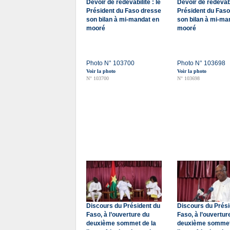
Devoir de redevabilité : le
Devoir de redevabil
Président du Faso dresse
Président du Fas
son bilan à mi-mandat en
son bilan à mi-ma
mooré
mooré
Photo N° 103700
Photo N° 103698
Voir la photo
Voir la photo
N° 103700
N° 103698
Discours du Président du
Discours du Prési
Faso, à l’ouverture du
Faso, à l’ouvertur
deuxième sommet de la
deuxième sommet