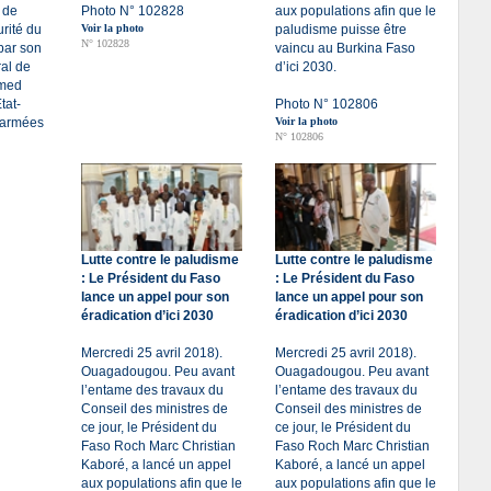
 de
Photo N° 102828
aux populations afin que le
rité du
Voir la photo
paludisme puisse être
N° 102828
par son
vaincu au Burkina Faso
ral de
d’ici 2030.
hmed
tat-
Photo N° 102806
 armées
Voir la photo
N° 102806
Lutte contre le paludisme
Lutte contre le paludisme
: Le Président du Faso
: Le Président du Faso
lance un appel pour son
lance un appel pour son
éradication d’ici 2030
éradication d’ici 2030
Mercredi 25 avril 2018).
Mercredi 25 avril 2018).
Ouagadougou. Peu avant
Ouagadougou. Peu avant
l’entame des travaux du
l’entame des travaux du
Conseil des ministres de
Conseil des ministres de
ce jour, le Président du
ce jour, le Président du
Faso Roch Marc Christian
Faso Roch Marc Christian
Kaboré, a lancé un appel
Kaboré, a lancé un appel
aux populations afin que le
aux populations afin que le