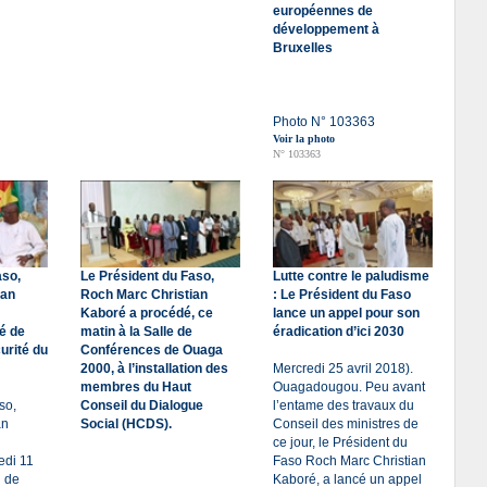
européennes de
développement à
Bruxelles
Photo N° 103363
Voir la photo
N° 103363
aso,
Le Président du Faso,
Lutte contre le paludisme
ian
Roch Marc Christian
: Le Président du Faso
Kaboré a procédé, ce
lance un appel pour son
é de
matin à la Salle de
éradication d’ici 2030
urité du
Conférences de Ouaga
2000, à l’installation des
Mercredi 25 avril 2018).
membres du Haut
Ouagadougou. Peu avant
so,
Conseil du Dialogue
l’entame des travaux du
an
Social (HCDS).
Conseil des ministres de
ce jour, le Président du
edi 11
Faso Roch Marc Christian
u de
Kaboré, a lancé un appel