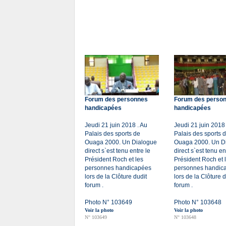
Forum des personnes
Forum des perso
handicapées
handicapées
Jeudi 21 juin 2018 . Au
Jeudi 21 juin 2018 
Palais des sports de
Palais des sports 
Ouaga 2000. Un Dialogue
Ouaga 2000. Un D
direct s`est tenu entre le
direct s`est tenu en
Président Roch et les
Président Roch et 
personnes handicapées
personnes handic
lors de la Clôture dudit
lors de la Clôture d
forum .
forum .
Photo N° 103649
Photo N° 103648
Voir la photo
Voir la photo
N° 103649
N° 103648