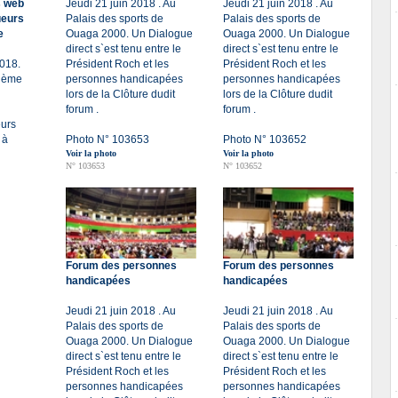
s web
Jeudi 21 juin 2018 . Au
Jeudi 21 juin 2018 . Au
ueurs
Palais des sports de
Palais des sports de
e
Ouaga 2000. Un Dialogue
Ouaga 2000. Un Dialogue
direct s`est tenu entre le
direct s`est tenu entre le
2018.
Président Roch et les
Président Roch et les
xième
personnes handicapées
personnes handicapées
lors de la Clôture dudit
lors de la Clôture dudit
forum .
forum .
eurs
 à
Photo N° 103653
Photo N° 103652
Voir la photo
Voir la photo
N° 103653
N° 103652
Forum des personnes
Forum des personnes
handicapées
handicapées
Jeudi 21 juin 2018 . Au
Jeudi 21 juin 2018 . Au
Palais des sports de
Palais des sports de
Ouaga 2000. Un Dialogue
Ouaga 2000. Un Dialogue
direct s`est tenu entre le
direct s`est tenu entre le
Président Roch et les
Président Roch et les
personnes handicapées
personnes handicapées