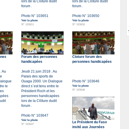
lors de la Clôture dudit
lors de la Clôture dudit
forum .
forum .
Photo N° 103651
Photo N° 103650
Voir la photo
Voir la photo
N° 103651
N° 103650
nnes
Forum des personnes
Cloture forum des
handicapées
personnes handicapées
. Au
Jeudi 21 juin 2018 . Au
de
Palais des sports de
ialogue
Ouaga 2000. Un Dialogue
Photo N° 103646
tre le
direct s`est tenu entre le
Voir la photo
N° 103646
les
Président Roch et les
apées
personnes handicapées
udit
lors de la Clôture dudit
forum .
Photo N° 103647
Voir la photo
Le Président du Faso
N° 103647
invité aux Journées