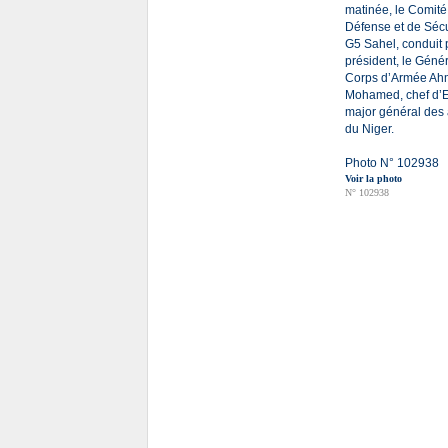
matinée, le Comité
Défense et de Sécu
G5 Sahel, conduit 
président, le Géné
Corps d’Armée A
Mohamed, chef d’E
major général des
du Niger.
Photo N° 102938
Voir la photo
N° 102938