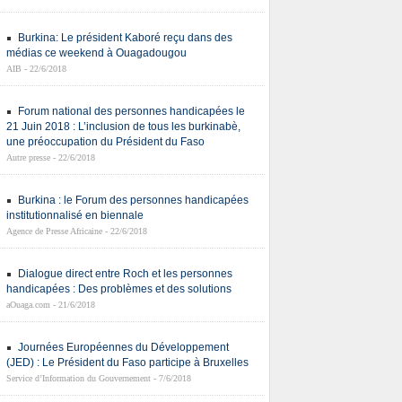
Burkina: Le président Kaboré reçu dans des
médias ce weekend à Ouagadougou
AIB - 22/6/2018
Forum national des personnes handicapées le
21 Juin 2018 : L’inclusion de tous les burkinabè,
une préoccupation du Président du Faso
Autre presse - 22/6/2018
Burkina : le Forum des personnes handicapées
institutionnalisé en biennale
Agence de Presse Africaine - 22/6/2018
Dialogue direct entre Roch et les personnes
handicapées : Des problèmes et des solutions
aOuaga.com - 21/6/2018
Journées Européennes du Développement
(JED) : Le Président du Faso participe à Bruxelles
Service d’Information du Gouvernement - 7/6/2018