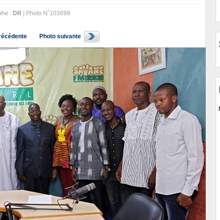
phe :
DR
| Photo N˚103699
récédente
Photo suivante