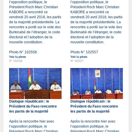
l’opposition politique, le
l’opposition politique, le
Président Roch Marc Christian
Président Roch Marc Christian
KABORE a rencontré ce
KABORE a rencontré ce
vendredi 20 avril 2018, les partis
vendredi 20 avril 2018, les partis
de la majorité présidentielle. La
de la majorité présidentielle. La
rencontre a porté sur le vote des
rencontre a porté sur le vote des
Burkinabè de l’étranger, le code
Burkinabè de l’étranger, le code
électoral et l’adoption de la
électoral et l’adoption de la
nouvelle constitution.
nouvelle constitution.
Photo N° 102558
Photo N° 102557
Voir la photo
Voir la photo
N° 102558
N° 102557
Dialogue républicain : le
Dialogue républicain : le
Président du Faso rencontre
Président du Faso rencontre
les partis de la majorité
les partis de la majorité
Après la rencontre hier avec
Après la rencontre hier avec
l’opposition politique, le
l’opposition politique, le
Président Roch Marc Christian
Président Roch Marc Christian