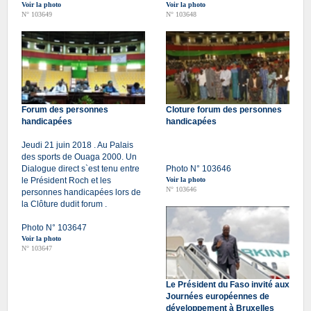
Voir la photo
Voir la photo
N° 103649
N° 103648
Forum des personnes
Cloture forum des personnes
handicapées
handicapées
Jeudi 21 juin 2018 . Au Palais
des sports de Ouaga 2000. Un
Dialogue direct s`est tenu entre
Photo N° 103646
le Président Roch et les
Voir la photo
N° 103646
personnes handicapées lors de
la Clôture dudit forum .
Photo N° 103647
Voir la photo
N° 103647
Le Président du Faso invité aux
Journées européennes de
développement à Bruxelles