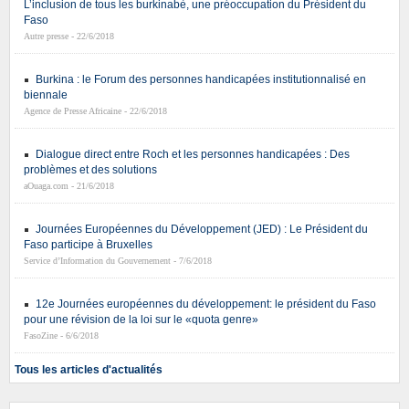
L’inclusion de tous les burkinabè, une préoccupation du Président du
Faso
Autre presse - 22/6/2018
Burkina : le Forum des personnes handicapées institutionnalisé en
biennale
Agence de Presse Africaine - 22/6/2018
Dialogue direct entre Roch et les personnes handicapées : Des
problèmes et des solutions
aOuaga.com - 21/6/2018
Journées Européennes du Développement (JED) : Le Président du
Faso participe à Bruxelles
Service d’Information du Gouvernement - 7/6/2018
12e Journées européennes du développement: le président du Faso
pour une révision de la loi sur le «quota genre»
FasoZine - 6/6/2018
Tous les articles d'actualités