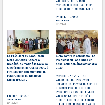
Corps d’Armée Ahmed
Mohamed, chef d’Etat-major
général des armées du Niger.
Photo N° 102938
Voir la photo
N° 102938
Le Président du Faso, Roch
Lutte contre le paludisme : Le
Marc Christian Kaboré a
Président du Faso lance un
procédé, ce matin à la Salle de
appel pour son éradication d’ici
Conférences de Ouaga 2000, à
2030
l’installation des membres du
Haut Conseil du Dialogue
Mercredi 25 avril 2018).
Social (HCDS).
Ouagadougou. Peu avant
l’entame des travaux du Conseil
des ministres de ce jour, le
Président du Faso Roch Marc
Photo N° 102828
Christian Kaboré, a lancé un
Voir la photo
appel aux populations afin que
N° 102828
le paludisme puisse être vaincu