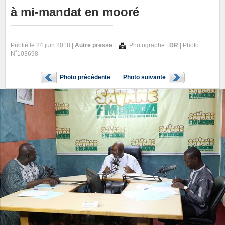
à mi-mandat en mooré
Publié le 24 juin 2018 |
Autre presse
|
Photographe :
DR
| Photo
N˚103698
Photo précédente
Photo suivante