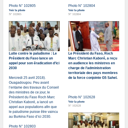
Photo N° 102805
Photo N° 102804
Voir la photo
Voir la photo
N° 102805
N° 102804
Lutte contre le paludisme : Le
Le Président du Faso, Roch
Président du Faso lance un
Marc Christian Kaboré, a reçu
appel pour son éradication d’ici
en audience les ministres en
2030
charge de l’administration
territoriale des pays membres
Mercredi 25 avril 2018).
de la force conjointe G5 Sahel.
Ouagadougou. Peu avant
l’entame des travaux du Conseil
des ministres de ce jour, le
Président du Faso Roch Marc
Photo N° 102628
Christian Kaboré, a lancé un
Voir la photo
N° 102628
appel aux populations afin que
le paludisme puisse être vaincu
au Burkina Faso d’ici 2030.
Photo N° 102803