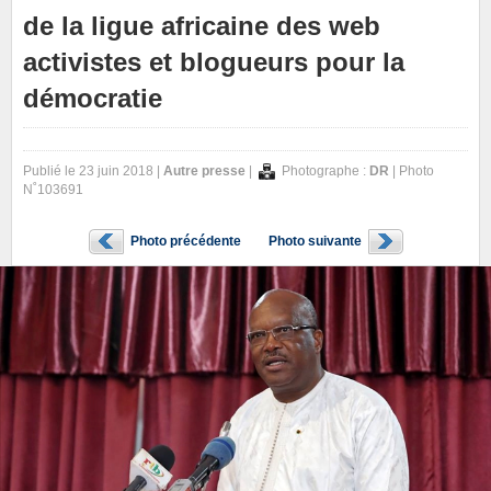
de la ligue africaine des web
activistes et blogueurs pour la
démocratie
Publié le 23 juin 2018 |
Autre presse
|
Photographe :
DR
| Photo
N˚103691
Photo précédente
Photo suivante