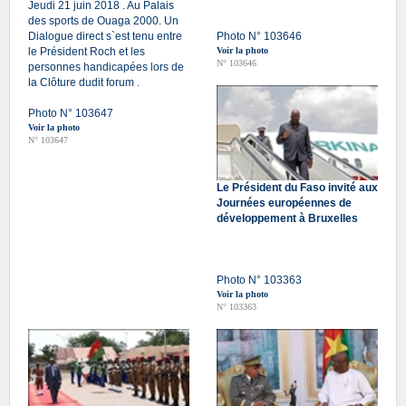
Jeudi 21 juin 2018 . Au Palais
des sports de Ouaga 2000. Un
Dialogue direct s`est tenu entre
Photo N° 103646
le Président Roch et les
Voir la photo
N° 103646
personnes handicapées lors de
la Clôture dudit forum .
Photo N° 103647
Voir la photo
N° 103647
Le Président du Faso invité aux
Journées européennes de
développement à Bruxelles
Photo N° 103363
Voir la photo
N° 103363