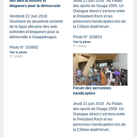
des web activistes et
Jeudi 21 juin 2018 . Au Palais
blogueurs pour la démocratie
des sports de Ouaga 2000. Un
Dialogue direct s`est tenu entre
Vendredi 22 Juin 2018.
le Président Roch et les
Ouverture du deuxième sommet
personnes handicapées lors de
de la ligue africaine des web
la Clôture dudit forum .
activistes et blogueurs pour la
démocratie à Ouagadougou.
Photo N° 103653
Voir la photo
N° 103653
Photo N° 103692
Voir la photo
N° 103692
Forum des personnes
handicapées
Jeudi 21 juin 2018 . Au Palais
des sports de Ouaga 2000. Un
Dialogue direct s`est tenu entre
le Président Roch et les
personnes handicapées lors de
la Clôture dudit forum .