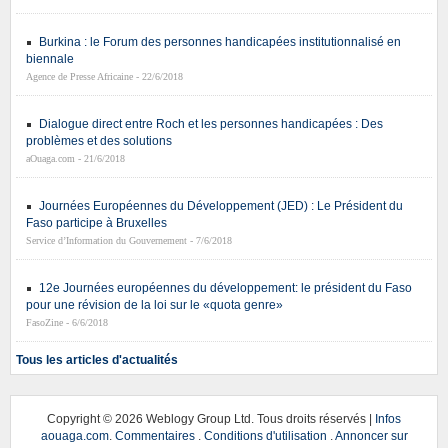
Burkina : le Forum des personnes handicapées institutionnalisé en
biennale
Agence de Presse Africaine - 22/6/2018
Dialogue direct entre Roch et les personnes handicapées : Des
problèmes et des solutions
aOuaga.com - 21/6/2018
Journées Européennes du Développement (JED) : Le Président du
Faso participe à Bruxelles
Service d’Information du Gouvernement - 7/6/2018
12e Journées européennes du développement: le président du Faso
pour une révision de la loi sur le «quota genre»
FasoZine - 6/6/2018
Tous les articles d'actualités
Copyright ©
2026 Weblogy Group Ltd. Tous droits réservés |
Infos
aouaga.com
.
Commentaires
.
Conditions d'utilisation
.
Annoncer sur