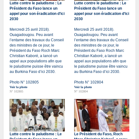
Lutte contre le paludisme : Le
Lutte contre le paludisme : Le
Président du Faso lance un
Président du Faso lance un
appel pour son éradication d’ici
appel pour son éradication d’ici
2030
2030
Mercredi 25 avril 2018).
Mercredi 25 avril 2018).
Ouagadougou. Peu avant
Ouagadougou. Peu avant
l’entame des travaux du Conseil
l’entame des travaux du Conseil
des ministres de ce jour, le
des ministres de ce jour, le
Président du Faso Roch Marc
Président du Faso Roch Marc
Christian Kaboré, a lancé un
Christian Kaboré, a lancé un
appel aux populations afin que
appel aux populations afin que
le paludisme puisse être vaincu
le paludisme puisse être vaincu
au Burkina Faso d’ici 2030.
au Burkina Faso d’ici 2030.
Photo N° 102805
Photo N° 102804
Voir la photo
Voir la photo
N° 102805
N° 102804
Lutte contre le paludisme : Le
Le Président du Faso, Roch