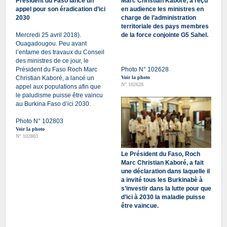
Président du Faso lance un
Marc Christian Kaboré, a reçu
appel pour son éradication d’ici
en audience les ministres en
2030
charge de l’administration
territoriale des pays membres
Mercredi 25 avril 2018).
de la force conjointe G5 Sahel.
Ouagadougou. Peu avant
l’entame des travaux du Conseil
des ministres de ce jour, le
Président du Faso Roch Marc
Photo N° 102628
Christian Kaboré, a lancé un
Voir la photo
N° 102628
appel aux populations afin que
le paludisme puisse être vaincu
au Burkina Faso d’ici 2030.
Photo N° 102803
Voir la photo
N° 102803
Le Président du Faso, Roch
Marc Christian Kaboré, a fait
une déclaration dans laquelle il
a invité tous les Burkinabè à
s’investir dans la lutte pour que
d’ici à 2030 la maladie puisse
être vaincue.