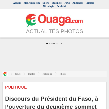
Accueil
MonKiosk.com
Sports
Business
News
Annonces
Femmes
Nécrologie
Publicité
ACTUALITÉS PHOTOS
News
Photos
Politique
Photo
POLITIQUE
Discours du Président du Faso, à
l’ouverture du deuxième sommet