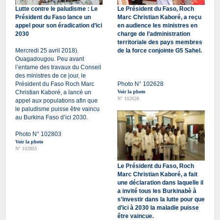
Lutte contre le paludisme : Le
Le Président du Faso, Roch
Président du Faso lance un
Marc Christian Kaboré, a reçu
appel pour son éradication d’ici
en audience les ministres en
2030
charge de l’administration
territoriale des pays membres
Mercredi 25 avril 2018).
de la force conjointe G5 Sahel.
Ouagadougou. Peu avant
l’entame des travaux du Conseil
des ministres de ce jour, le
Président du Faso Roch Marc
Photo N° 102628
Christian Kaboré, a lancé un
Voir la photo
N° 102628
appel aux populations afin que
le paludisme puisse être vaincu
au Burkina Faso d’ici 2030.
Photo N° 102803
Voir la photo
N° 102803
Le Président du Faso, Roch
Marc Christian Kaboré, a fait
une déclaration dans laquelle il
a invité tous les Burkinabè à
s’investir dans la lutte pour que
d’ici à 2030 la maladie puisse
être vaincue.