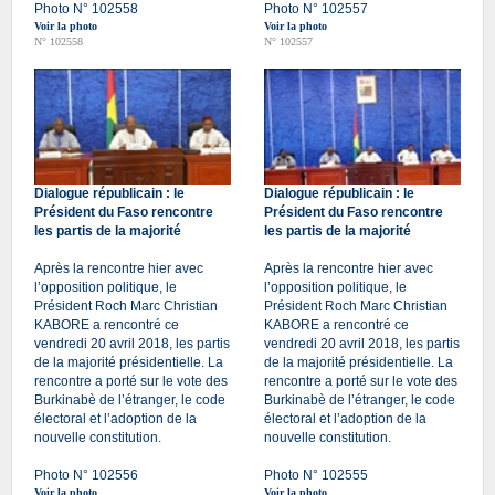
Photo N° 102558
Photo N° 102557
Voir la photo
Voir la photo
N° 102558
N° 102557
Dialogue républicain : le
Dialogue républicain : le
Président du Faso rencontre
Président du Faso rencontre
les partis de la majorité
les partis de la majorité
Après la rencontre hier avec
Après la rencontre hier avec
l’opposition politique, le
l’opposition politique, le
Président Roch Marc Christian
Président Roch Marc Christian
KABORE a rencontré ce
KABORE a rencontré ce
vendredi 20 avril 2018, les partis
vendredi 20 avril 2018, les partis
de la majorité présidentielle. La
de la majorité présidentielle. La
rencontre a porté sur le vote des
rencontre a porté sur le vote des
Burkinabè de l’étranger, le code
Burkinabè de l’étranger, le code
électoral et l’adoption de la
électoral et l’adoption de la
nouvelle constitution.
nouvelle constitution.
Photo N° 102556
Photo N° 102555
Voir la photo
Voir la photo