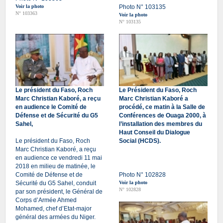
Voir la photo
Photo N° 103135
N° 103363
Voir la photo
N° 103135
Le président du Faso, Roch
Le Président du Faso, Roch
Marc Christian Kaboré, a reçu
Marc Christian Kaboré a
en audience le Comité de
procédé, ce matin à la Salle de
Défense et de Sécurité du G5
Conférences de Ouaga 2000, à
Sahel,
l’installation des membres du
Haut Conseil du Dialogue
Le président du Faso, Roch
Social (HCDS).
Marc Christian Kaboré, a reçu
en audience ce vendredi 11 mai
2018 en milieu de matinée, le
Comité de Défense et de
Photo N° 102828
Sécurité du G5 Sahel, conduit
Voir la photo
N° 102828
par son président, le Général de
Corps d’Armée Ahmed
Mohamed, chef d’Etat-major
général des armées du Niger.