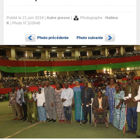
Publié le 21 juin 2018 |
Autre presse
|
Photographe :
Halima
K
| Photo N˚103646
Photo précédente
Photo suivante