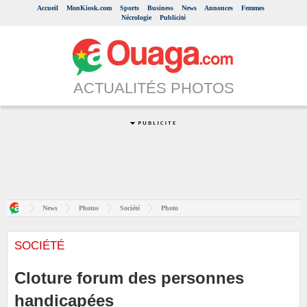
Accueil
MonKiosk.com
Sports
Business
News
Annonces
Femmes
Nécrologie
Publicité
ACTUALITÉS PHOTOS
News
Photos
Société
Photo
SOCIÉTÉ
Cloture forum des personnes
handicapées