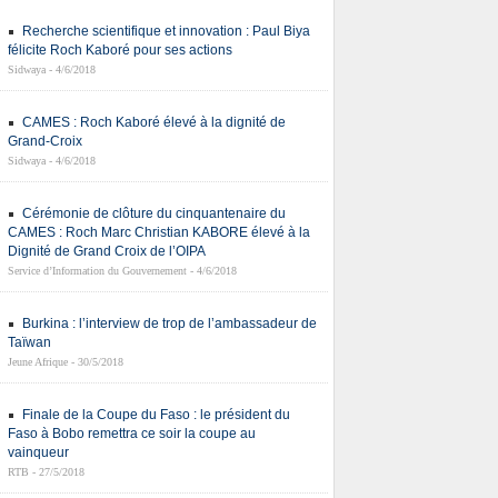
Recherche scientifique et innovation : Paul Biya
félicite Roch Kaboré pour ses actions
Sidwaya - 4/6/2018
CAMES : Roch Kaboré élevé à la dignité de
Grand-Croix
Sidwaya - 4/6/2018
Cérémonie de clôture du cinquantenaire du
CAMES : Roch Marc Christian KABORE élevé à la
Dignité de Grand Croix de l’OIPA
Service d’Information du Gouvernement - 4/6/2018
Burkina : l’interview de trop de l’ambassadeur de
Taïwan
Jeune Afrique - 30/5/2018
Finale de la Coupe du Faso : le président du
Faso à Bobo remettra ce soir la coupe au
vainqueur
RTB - 27/5/2018