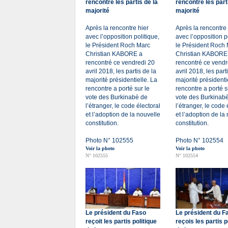
rencontre les partis de la
rencontre les part
majorité
majorité
Après la rencontre hier
Après la rencontre 
avec l’opposition politique,
avec l’opposition p
le Président Roch Marc
le Président Roch
Christian KABORE a
Christian KABORE
rencontré ce vendredi 20
rencontré ce vendr
avril 2018, les partis de la
avril 2018, les part
majorité présidentielle. La
majorité présidenti
rencontre a porté sur le
rencontre a porté s
vote des Burkinabè de
vote des Burkinab
l’étranger, le code électoral
l’étranger, le code 
et l’adoption de la nouvelle
et l’adoption de la
constitution.
constitution.
Photo N° 102555
Photo N° 102554
Voir la photo
Voir la photo
N° 102555
N° 102554
Le président du Faso
Le président du F
reçoit les partis politique
reçois les partis p