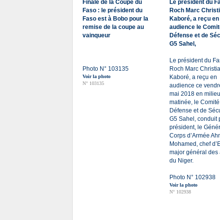
Finale de la Coupe du
Le président du F
Faso : le président du
Roch Marc Christ
Faso est à Bobo pour la
Kaboré, a reçu en
remise de la coupe au
audience le Comit
vainqueur
Défense et de Séc
G5 Sahel,
Le président du Fa
Photo N° 103135
Roch Marc Christi
Voir la photo
Kaboré, a reçu en
N° 103135
audience ce vendr
mai 2018 en milie
matinée, le Comité
Défense et de Sécu
G5 Sahel, conduit 
président, le Géné
Corps d’Armée A
Mohamed, chef d’E
major général des
du Niger.
Photo N° 102938
Voir la photo
N° 102938