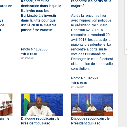
Kaboré, a fait une
rencontre les partis de la
stres en
déclaration dans laquelle
majorité
il a invité tous les
Burkinabè à s’investir
Après la rencontre hier
ays
dans la lutte pour que
avec l’opposition politique,
rce
d’ici à 2030 la maladie
le Président Roch Marc
l.
puisse être vaincue.
Christian KABORE a
rencontré ce vendredi 20
avril 2018, les partis de la
majorité présidentielle. La
Photo N° 102600
rencontre a porté sur le
Voir la photo
vote des Burkinabè de
N° 102600
l’étranger, le code électoral
et l’adoption de la nouvelle
constitution.
Photo N° 102560
Voir la photo
N° 102560
in : le
Dialogue républicain : le
Dialogue républicain : le
Président du Faso
Président du Faso