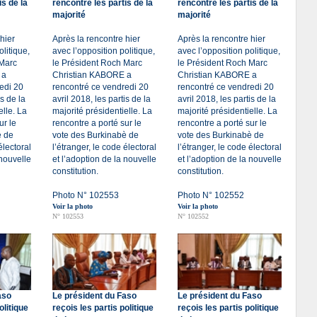
is de la
rencontre les partis de la
rencontre les partis de la
majorité
majorité
hier
Après la rencontre hier
Après la rencontre hier
olitique,
avec l’opposition politique,
avec l’opposition politique,
 Marc
le Président Roch Marc
le Président Roch Marc
 a
Christian KABORE a
Christian KABORE a
edi 20
rencontré ce vendredi 20
rencontré ce vendredi 20
is de la
avril 2018, les partis de la
avril 2018, les partis de la
elle. La
majorité présidentielle. La
majorité présidentielle. La
ur le
rencontre a porté sur le
rencontre a porté sur le
è de
vote des Burkinabè de
vote des Burkinabè de
électoral
l’étranger, le code électoral
l’étranger, le code électoral
 nouvelle
et l’adoption de la nouvelle
et l’adoption de la nouvelle
constitution.
constitution.
Photo N° 102553
Photo N° 102552
Voir la photo
Voir la photo
N° 102553
N° 102552
aso
Le président du Faso
Le président du Faso
olitique
reçois les partis politique
reçois les partis politique