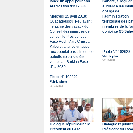
lance un appel pour son
Kaboré, a reçu en
éradication d’ici 2030
audience les mini
charge de
Mercredi 25 avril 2018).
l’administration
Ouagadougou. Peu avant
territoriale des p
l’entame des travaux du
membres de la fo
Conseil des ministres de
conjointe G5 Sahe
ce jour, le Président du
Faso Roch Marc Christian
Kaboré, a lancé un appel
aux populations afin que le
Photo N° 102628
paludisme puisse être
Voir la photo
N° 102628
vaincu au Burkina Faso
d’ici 2030.
Photo N° 102803
Voir la photo
N° 102803
Dialogue républicain : le
Dialogue républica
Président du Faso
Président du Faso