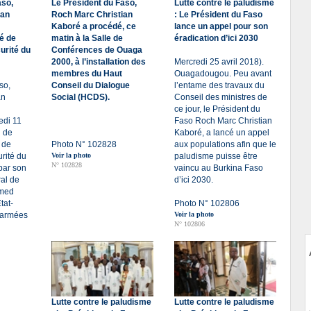
aso,
Le Président du Faso,
Lutte contre le paludisme
ian
Roch Marc Christian
: Le Président du Faso
Kaboré a procédé, ce
lance un appel pour son
é de
matin à la Salle de
éradication d’ici 2030
urité du
Conférences de Ouaga
2000, à l’installation des
Mercredi 25 avril 2018).
membres du Haut
Ouagadougou. Peu avant
so,
Conseil du Dialogue
l’entame des travaux du
an
Social (HCDS).
Conseil des ministres de
ce jour, le Président du
edi 11
Faso Roch Marc Christian
u de
Kaboré, a lancé un appel
 de
Photo N° 102828
aux populations afin que le
rité du
Voir la photo
paludisme puisse être
N° 102828
par son
vaincu au Burkina Faso
ral de
d’ici 2030.
hmed
tat-
Photo N° 102806
 armées
Voir la photo
N° 102806
Lutte contre le paludisme
Lutte contre le paludisme