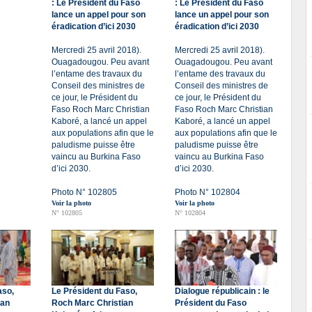
: Le Président du Faso
: Le Président du Faso
lance un appel pour son
lance un appel pour son
éradication d’ici 2030
éradication d’ici 2030
Mercredi 25 avril 2018).
Mercredi 25 avril 2018).
Ouagadougou. Peu avant
Ouagadougou. Peu avant
l’entame des travaux du
l’entame des travaux du
Conseil des ministres de
Conseil des ministres de
ce jour, le Président du
ce jour, le Président du
Faso Roch Marc Christian
Faso Roch Marc Christian
Kaboré, a lancé un appel
Kaboré, a lancé un appel
aux populations afin que le
aux populations afin que le
paludisme puisse être
paludisme puisse être
vaincu au Burkina Faso
vaincu au Burkina Faso
d’ici 2030.
d’ici 2030.
Photo N° 102805
Photo N° 102804
Voir la photo
Voir la photo
N° 102805
N° 102804
aso,
Le Président du Faso,
Dialogue républicain : le
ian
Roch Marc Christian
Président du Faso