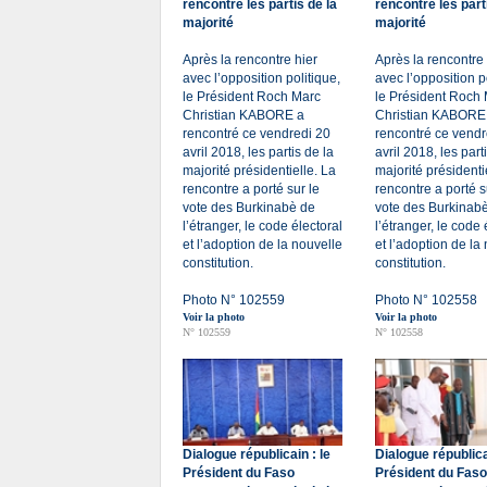
rencontre les partis de la
rencontre les part
majorité
majorité
Après la rencontre hier
Après la rencontre 
avec l’opposition politique,
avec l’opposition p
le Président Roch Marc
le Président Roch
Christian KABORE a
Christian KABORE
rencontré ce vendredi 20
rencontré ce vendr
avril 2018, les partis de la
avril 2018, les part
majorité présidentielle. La
majorité présidenti
rencontre a porté sur le
rencontre a porté s
vote des Burkinabè de
vote des Burkinab
l’étranger, le code électoral
l’étranger, le code 
et l’adoption de la nouvelle
et l’adoption de la
constitution.
constitution.
Photo N° 102559
Photo N° 102558
Voir la photo
Voir la photo
N° 102559
N° 102558
Dialogue républicain : le
Dialogue républica
Président du Faso
Président du Faso