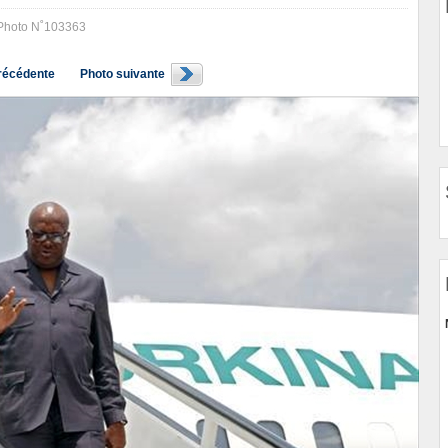
Photo N˚103363
récédente
Photo suivante