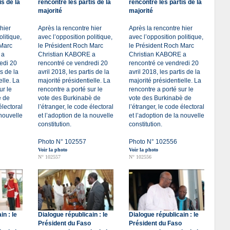
is de la
rencontre les partis de la
rencontre les partis de la
majorité
majorité
hier
Après la rencontre hier
Après la rencontre hier
olitique,
avec l’opposition politique,
avec l’opposition politique,
 Marc
le Président Roch Marc
le Président Roch Marc
 a
Christian KABORE a
Christian KABORE a
edi 20
rencontré ce vendredi 20
rencontré ce vendredi 20
is de la
avril 2018, les partis de la
avril 2018, les partis de la
elle. La
majorité présidentielle. La
majorité présidentielle. La
ur le
rencontre a porté sur le
rencontre a porté sur le
è de
vote des Burkinabè de
vote des Burkinabè de
électoral
l’étranger, le code électoral
l’étranger, le code électoral
 nouvelle
et l’adoption de la nouvelle
et l’adoption de la nouvelle
constitution.
constitution.
Photo N° 102557
Photo N° 102556
Voir la photo
Voir la photo
N° 102557
N° 102556
in : le
Dialogue républicain : le
Dialogue républicain : le
Président du Faso
Président du Faso