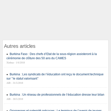
Autres articles
Burkina Faso : Des chefs d’Etat de la sous-région assisteront à la
cérémonie de clôture des 50 ans du CAMES
Xinhua - 1/6/2018
Burkina : Les syndicats de l’éducation ont reçu le document technique
sur ‘’le statut valorisant’’
AIB - 31/5/2018
Burkina : Un réseau de professionnels de l’éducation dresse leur bilan
AIB - 30/5/2018
Grossesses et paternité précoces : Le terminus de l’avenir de jeunes