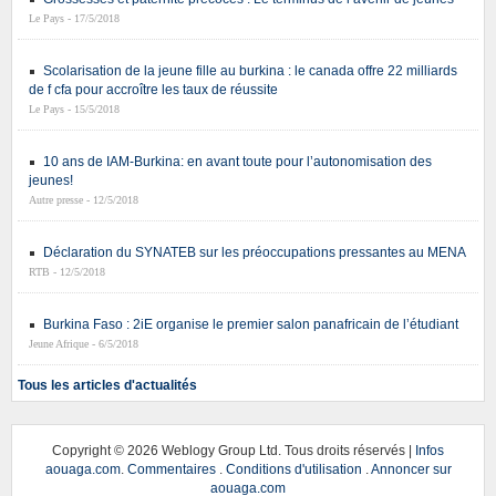
Le Pays - 17/5/2018
Scolarisation de la jeune fille au burkina : le canada offre 22 milliards
de f cfa pour accroître les taux de réussite
Le Pays - 15/5/2018
10 ans de IAM-Burkina: en avant toute pour l’autonomisation des
jeunes!
Autre presse - 12/5/2018
Déclaration du SYNATEB sur les préoccupations pressantes au MENA
RTB - 12/5/2018
Burkina Faso : 2iE organise le premier salon panafricain de l’étudiant
Jeune Afrique - 6/5/2018
Tous les articles d'actualités
Copyright ©
2026 Weblogy Group Ltd. Tous droits réservés |
Infos
aouaga.com
.
Commentaires
.
Conditions d'utilisation
.
Annoncer sur
aouaga.com