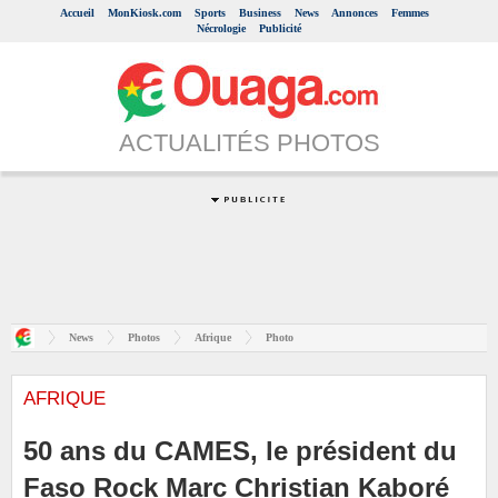
Accueil
MonKiosk.com
Sports
Business
News
Annonces
Femmes
Nécrologie
Publicité
ACTUALITÉS PHOTOS
News
Photos
Afrique
Photo
AFRIQUE
50 ans du CAMES, le président du
Faso Rock Marc Christian Kaboré