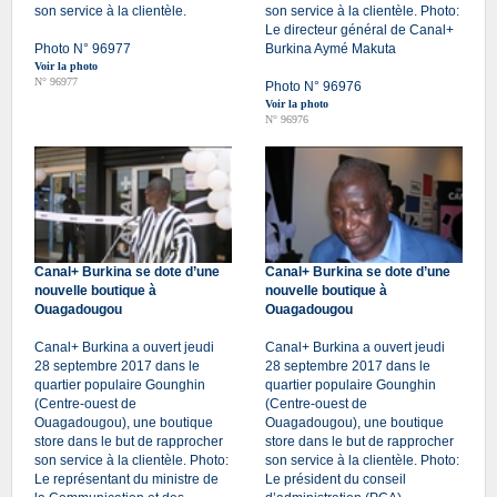
son service à la clientèle.
son service à la clientèle. Photo:
Le directeur général de Canal+
Photo N° 96977
Burkina Aymé Makuta
Voir la photo
N° 96977
Photo N° 96976
Voir la photo
N° 96976
Canal+ Burkina se dote d’une
Canal+ Burkina se dote d’une
nouvelle boutique à
nouvelle boutique à
Ouagadougou
Ouagadougou
Canal+ Burkina a ouvert jeudi
Canal+ Burkina a ouvert jeudi
28 septembre 2017 dans le
28 septembre 2017 dans le
quartier populaire Gounghin
quartier populaire Gounghin
(Centre-ouest de
(Centre-ouest de
Ouagadougou), une boutique
Ouagadougou), une boutique
store dans le but de rapprocher
store dans le but de rapprocher
son service à la clientèle. Photo:
son service à la clientèle. Photo:
Le représentant du ministre de
Le président du conseil