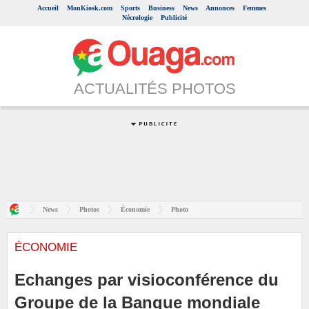
Accueil
MonKiosk.com
Sports
Business
News
Annonces
Femmes
Nécrologie
Publicité
ACTUALITÉS PHOTOS
News
Photos
Économie
Photo
ÉCONOMIE
Echanges par visioconférence du
Groupe de la Banque mondiale