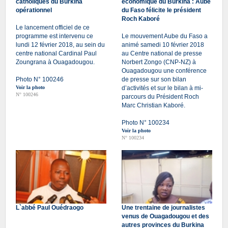
catholiques du Burkina
économique du Burkina : Aube
opérationnel
du Faso félicite le président
Roch Kaboré
Le lancement officiel de ce
programme est intervenu ce
Le mouvement Aube du Faso a
lundi 12 février 2018, au sein du
animé samedi 10 février 2018
centre national Cardinal Paul
au Centre national de presse
Zoungrana à Ouagadougou.
Norbert Zongo (CNP-NZ) à
Ouagadougou une conférence
Photo N° 100246
de presse sur son bilan
Voir la photo
d’activités et sur le bilan à mi-
N° 100246
parcours du Président Roch
Marc Christian Kaboré.
Photo N° 100234
Voir la photo
N° 100234
L`abbé Paul Ouédraogo
Une trentaine de journalistes
venus de Ouagadougou et des
autres provinces du Burkina