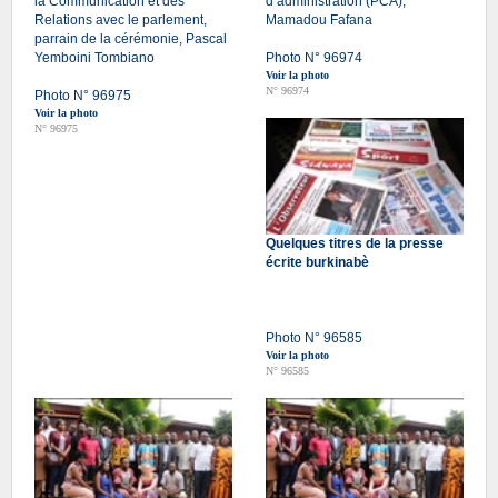
la Communication et des
d’administration (PCA),
Relations avec le parlement,
Mamadou Fafana
parrain de la cérémonie, Pascal
Yemboini Tombiano
Photo N° 96974
Voir la photo
N° 96974
Photo N° 96975
Voir la photo
N° 96975
Quelques titres de la presse
écrite burkinabè
Photo N° 96585
Voir la photo
N° 96585