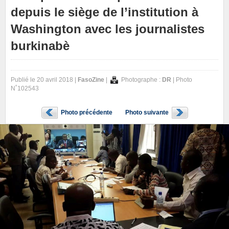
depuis le siège de l’institution à
Washington avec les journalistes
burkinabè
Publié le 20 avril 2018 |
FasoZine
|
Photographe :
DR
| Photo
N˚102543
Photo précédente
Photo suivante