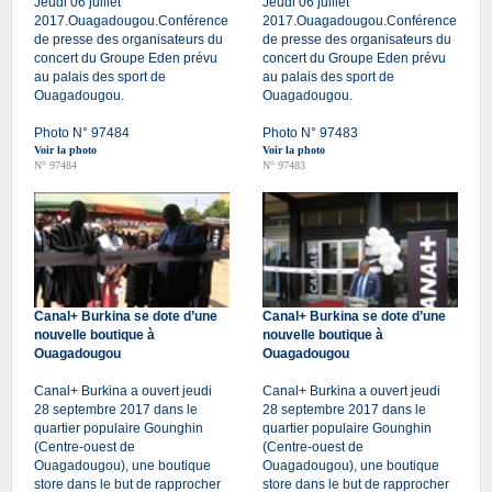
Jeudi 06 juillet
Jeudi 06 juillet
2017.Ouagadougou.Conférence
2017.Ouagadougou.Conférence
de presse des organisateurs du
de presse des organisateurs du
concert du Groupe Eden prévu
concert du Groupe Eden prévu
au palais des sport de
au palais des sport de
Ouagadougou.
Ouagadougou.
Photo N° 97484
Photo N° 97483
Voir la photo
Voir la photo
N° 97484
N° 97483
Canal+ Burkina se dote d’une
Canal+ Burkina se dote d’une
nouvelle boutique à
nouvelle boutique à
Ouagadougou
Ouagadougou
Canal+ Burkina a ouvert jeudi
Canal+ Burkina a ouvert jeudi
28 septembre 2017 dans le
28 septembre 2017 dans le
quartier populaire Gounghin
quartier populaire Gounghin
(Centre-ouest de
(Centre-ouest de
Ouagadougou), une boutique
Ouagadougou), une boutique
store dans le but de rapprocher
store dans le but de rapprocher