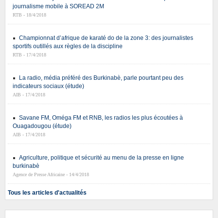
journalisme mobile à SOREAD 2M
RTB - 18/4/2018
Championnat d’afrique de karaté do de la zone 3: des journalistes
sportifs outillés aux règles de la discipline
RTB - 17/4/2018
La radio, média préféré des Burkinabè, parle pourtant peu des
indicateurs sociaux (étude)
AIB - 17/4/2018
Savane FM, Oméga FM et RNB, les radios les plus écoutées à
Ouagadougou (étude)
AIB - 17/4/2018
Agriculture, politique et sécurité au menu de la presse en ligne
burkinabè
Agence de Presse Africaine - 14/4/2018
Tous les articles d'actualités