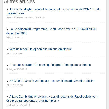
Autres articles
Itissalat Al Maghrib consolide son contrôle du capital de l’ONATEL du
Burkina Faso
Agence de Presse Africaine - 18/4/2018
La 9e édition du Programme Tic au Faso prévue du 16 avril au 20
décembre 2018
AIB - 14/4/2018
Vers un réseau téléphonique unique en Afrique
RFI - 31/3/2018
Réseaux sociaux : Un canal qui dégrade l’image de la femme
Sidwaya - 28/3/2018
SNC 2018: Un site web pour promouvoir les arts vivants africains
AIB - 28/3/2018
Affaire Cambridge Analytica : « Les dirigeants de Facebook doivent
être plus transparents et plus humbles »
LeMonde.fr - 21/3/2018