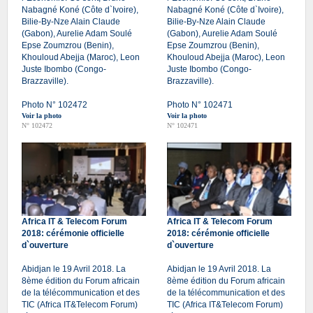
Nabagné Koné (Côte d`Ivoire),
Nabagné Koné (Côte d`Ivoire),
Bilie-By-Nze Alain Claude
Bilie-By-Nze Alain Claude
(Gabon), Aurelie Adam Soulé
(Gabon), Aurelie Adam Soulé
Epse Zoumzrou (Benin),
Epse Zoumzrou (Benin),
Khouloud Abejja (Maroc), Leon
Khouloud Abejja (Maroc), Leon
Juste Ibombo (Congo-
Juste Ibombo (Congo-
Brazzaville).
Brazzaville).
Photo N° 102472
Photo N° 102471
Voir la photo
Voir la photo
N° 102472
N° 102471
Africa IT & Telecom Forum
Africa IT & Telecom Forum
2018: cérémonie officielle
2018: cérémonie officielle
d`ouverture
d`ouverture
Abidjan le 19 Avril 2018. La
Abidjan le 19 Avril 2018. La
8ème édition du Forum africain
8ème édition du Forum africain
de la télécommunication et des
de la télécommunication et des
TIC (Africa IT&Telecom Forum)
TIC (Africa IT&Telecom Forum)