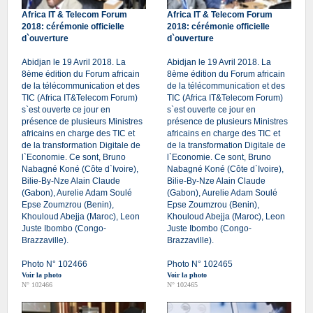
Africa IT & Telecom Forum
Africa IT & Telecom Forum
2018: cérémonie officielle
2018: cérémonie officielle
d`ouverture
d`ouverture
Abidjan le 19 Avril 2018. La
Abidjan le 19 Avril 2018. La
8ème édition du Forum africain
8ème édition du Forum africain
de la télécommunication et des
de la télécommunication et des
TIC (Africa IT&Telecom Forum)
TIC (Africa IT&Telecom Forum)
s`est ouverte ce jour en
s`est ouverte ce jour en
présence de plusieurs Ministres
présence de plusieurs Ministres
africains en charge des TIC et
africains en charge des TIC et
de la transformation Digitale de
de la transformation Digitale de
l`Economie. Ce sont, Bruno
l`Economie. Ce sont, Bruno
Nabagné Koné (Côte d`Ivoire),
Nabagné Koné (Côte d`Ivoire),
Bilie-By-Nze Alain Claude
Bilie-By-Nze Alain Claude
(Gabon), Aurelie Adam Soulé
(Gabon), Aurelie Adam Soulé
Epse Zoumzrou (Benin),
Epse Zoumzrou (Benin),
Khouloud Abejja (Maroc), Leon
Khouloud Abejja (Maroc), Leon
Juste Ibombo (Congo-
Juste Ibombo (Congo-
Brazzaville).
Brazzaville).
Photo N° 102466
Photo N° 102465
Voir la photo
Voir la photo
N° 102466
N° 102465