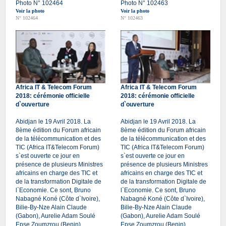
Photo N° 102464
Photo N° 102463
Voir la photo
Voir la photo
N° 102464
N° 102463
Africa IT & Telecom Forum
Africa IT & Telecom Forum
2018: cérémonie officielle
2018: cérémonie officielle
d`ouverture
d`ouverture
Abidjan le 19 Avril 2018. La
Abidjan le 19 Avril 2018. La
8ème édition du Forum africain
8ème édition du Forum africain
de la télécommunication et des
de la télécommunication et des
TIC (Africa IT&Telecom Forum)
TIC (Africa IT&Telecom Forum)
s`est ouverte ce jour en
s`est ouverte ce jour en
présence de plusieurs Ministres
présence de plusieurs Ministres
africains en charge des TIC et
africains en charge des TIC et
de la transformation Digitale de
de la transformation Digitale de
l`Economie. Ce sont, Bruno
l`Economie. Ce sont, Bruno
Nabagné Koné (Côte d`Ivoire),
Nabagné Koné (Côte d`Ivoire),
Bilie-By-Nze Alain Claude
Bilie-By-Nze Alain Claude
(Gabon), Aurelie Adam Soulé
(Gabon), Aurelie Adam Soulé
Epse Zoumzrou (Benin),
Epse Zoumzrou (Benin),