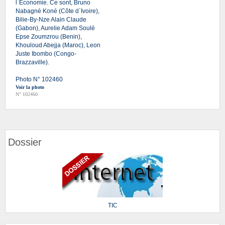
l`Economie. Ce sont, Bruno
Nabagné Koné (Côte d`Ivoire),
Bilie-By-Nze Alain Claude
(Gabon), Aurelie Adam Soulé
Epse Zoumzrou (Benin),
Khouloud Abejja (Maroc), Leon
Juste Ibombo (Congo-
Brazzaville).
Photo N° 102460
Voir la photo
N° 102460
Dossier
TIC