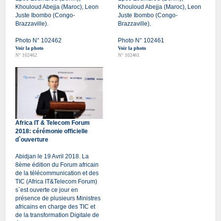
Khouloud Abejja (Maroc), Leon
Khouloud Abejja (Maroc), Leon
Juste Ibombo (Congo-
Juste Ibombo (Congo-
Brazzaville).
Brazzaville).
Photo N° 102462
Photo N° 102461
Voir la photo
Voir la photo
N° 102462
N° 102461
Africa IT & Telecom Forum
2018: cérémonie officielle
d`ouverture
Abidjan le 19 Avril 2018. La
8ème édition du Forum africain
de la télécommunication et des
TIC (Africa IT&Telecom Forum)
s`est ouverte ce jour en
présence de plusieurs Ministres
africains en charge des TIC et
de la transformation Digitale de