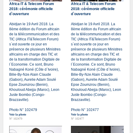
Africa IT & Telecom Forum
Africa IT & Telecom Forum
2018: cérémonie officielle
2018: cérémonie officielle
d`ouverture
d`ouverture
Abidjan le 19 Avril 2018. La
Abidjan le 19 Avril 2018. La
8ème édition du Forum africain
8ème édition du Forum africain
de la télécommunication et des
de la télécommunication et des
TIC (Africa IT&Telecom Forum)
TIC (Africa IT&Telecom Forum)
s`est ouverte ce jour en
s`est ouverte ce jour en
présence de plusieurs Ministres
présence de plusieurs Ministres
africains en charge des TIC et
africains en charge des TIC et
de la transformation Digitale de
de la transformation Digitale de
l`Economie. Ce sont, Bruno
l`Economie. Ce sont, Bruno
Nabagné Koné (Côte d`Ivoire),
Nabagné Koné (Côte d`Ivoire),
Bilie-By-Nze Alain Claude
Bilie-By-Nze Alain Claude
(Gabon), Aurelie Adam Soulé
(Gabon), Aurelie Adam Soulé
Epse Zoumzrou (Benin),
Epse Zoumzrou (Benin),
Khouloud Abejja (Maroc), Leon
Khouloud Abejja (Maroc), Leon
Juste Ibombo (Congo-
Juste Ibombo (Congo-
Brazzaville).
Brazzaville).
Photo N° 102479
Photo N° 102477
Voir la photo
Voir la photo
N° 102479
N° 102477