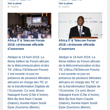
Voir la photo
Voir la photo
N° 102476
N° 102475
Africa IT & Telecom Forum
Africa IT & Telecom Forum
2018: cérémonie officielle
2018: cérémonie officielle
d`ouverture
d`ouverture
Abidjan le 19 Avril 2018. La
Abidjan le 19 Avril 2018. La
8ème édition du Forum africain
8ème édition du Forum africain
de la télécommunication et des
de la télécommunication et des
TIC (Africa IT&Telecom Forum)
TIC (Africa IT&Telecom Forum)
s`est ouverte ce jour en
s`est ouverte ce jour en
présence de plusieurs Ministres
présence de plusieurs Ministres
africains en charge des TIC et
africains en charge des TIC et
de la transformation Digitale de
de la transformation Digitale de
l`Economie. Ce sont, Bruno
l`Economie. Ce sont, Bruno
Nabagné Koné (Côte d`Ivoire),
Nabagné Koné (Côte d`Ivoire),
Bilie-By-Nze Alain Claude
Bilie-By-Nze Alain Claude
(Gabon), Aurelie Adam Soulé
(Gabon), Aurelie Adam Soulé
Epse Zoumzrou (Benin),
Epse Zoumzrou (Benin),