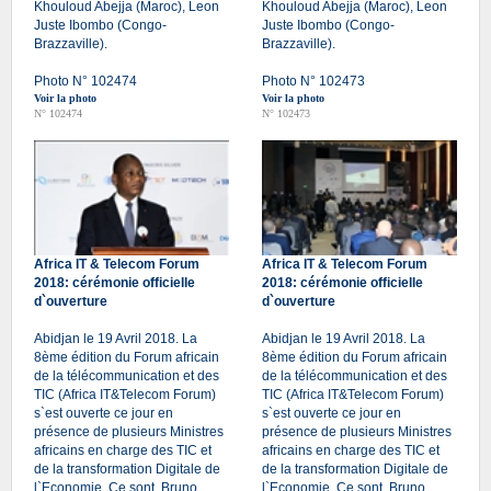
Khouloud Abejja (Maroc), Leon
Khouloud Abejja (Maroc), Leon
Juste Ibombo (Congo-
Juste Ibombo (Congo-
Brazzaville).
Brazzaville).
Photo N° 102474
Photo N° 102473
Voir la photo
Voir la photo
N° 102474
N° 102473
Africa IT & Telecom Forum
Africa IT & Telecom Forum
2018: cérémonie officielle
2018: cérémonie officielle
d`ouverture
d`ouverture
Abidjan le 19 Avril 2018. La
Abidjan le 19 Avril 2018. La
8ème édition du Forum africain
8ème édition du Forum africain
de la télécommunication et des
de la télécommunication et des
TIC (Africa IT&Telecom Forum)
TIC (Africa IT&Telecom Forum)
s`est ouverte ce jour en
s`est ouverte ce jour en
présence de plusieurs Ministres
présence de plusieurs Ministres
africains en charge des TIC et
africains en charge des TIC et
de la transformation Digitale de
de la transformation Digitale de
l`Economie. Ce sont, Bruno
l`Economie. Ce sont, Bruno