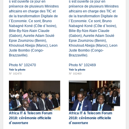
s`est ouverte ce jour en
s`est ouverte ce jour en
présence de plusieurs Ministres
présence de plusieurs Ministres
africains en charge des TIC et
africains en charge des TIC et
de la transformation Digitale de
de la transformation Digitale de
l`Economie. Ce sont, Bruno
l`Economie. Ce sont, Bruno
Nabagné Koné (Côte d`Ivoire),
Nabagné Koné (Côte d`Ivoire),
Bilie-By-Nze Alain Claude
Bilie-By-Nze Alain Claude
(Gabon), Aurelie Adam Soulé
(Gabon), Aurelie Adam Soulé
Epse Zoumzrou (Benin),
Epse Zoumzrou (Benin),
Khouloud Abejja (Maroc), Leon
Khouloud Abejja (Maroc), Leon
Juste Ibombo (Congo-
Juste Ibombo (Congo-
Brazzaville).
Brazzaville).
Photo N° 102470
Photo N° 102469
Voir la photo
Voir la photo
N° 102470
N° 102469
Africa IT & Telecom Forum
Africa IT & Telecom Forum
2018: cérémonie officielle
2018: cérémonie officielle
d`ouverture
d`ouverture