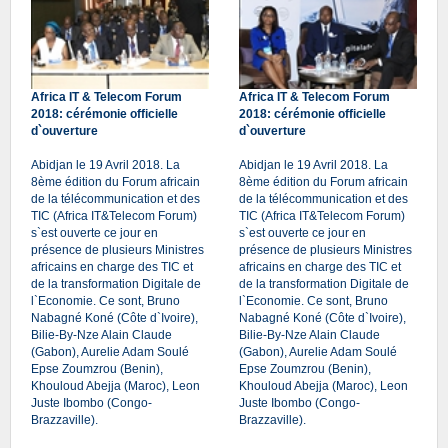
Africa IT & Telecom Forum
Africa IT & Telecom Forum
2018: cérémonie officielle
2018: cérémonie officielle
d`ouverture
d`ouverture
Abidjan le 19 Avril 2018. La
Abidjan le 19 Avril 2018. La
8ème édition du Forum africain
8ème édition du Forum africain
de la télécommunication et des
de la télécommunication et des
TIC (Africa IT&Telecom Forum)
TIC (Africa IT&Telecom Forum)
s`est ouverte ce jour en
s`est ouverte ce jour en
présence de plusieurs Ministres
présence de plusieurs Ministres
africains en charge des TIC et
africains en charge des TIC et
de la transformation Digitale de
de la transformation Digitale de
l`Economie. Ce sont, Bruno
l`Economie. Ce sont, Bruno
Nabagné Koné (Côte d`Ivoire),
Nabagné Koné (Côte d`Ivoire),
Bilie-By-Nze Alain Claude
Bilie-By-Nze Alain Claude
(Gabon), Aurelie Adam Soulé
(Gabon), Aurelie Adam Soulé
Epse Zoumzrou (Benin),
Epse Zoumzrou (Benin),
Khouloud Abejja (Maroc), Leon
Khouloud Abejja (Maroc), Leon
Juste Ibombo (Congo-
Juste Ibombo (Congo-
Brazzaville).
Brazzaville).