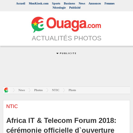
Accueil
MonKiosk.com
Sports
Business
News
Annonces
Femmes
Nécrologie
Publicité
ACTUALITÉS PHOTOS
News
Photos
NTIC
Photo
NTIC
Africa IT & Telecom Forum 2018:
cérémonie officielle d`ouverture