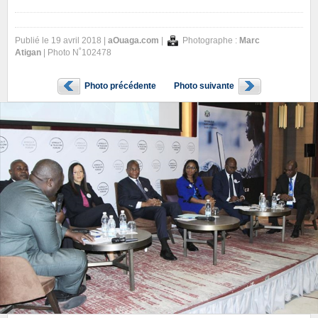
Publié le 19 avril 2018 |
aOuaga.com
|
Photographe :
Marc
Atigan
| Photo N˚102478
Photo précédente
Photo suivante