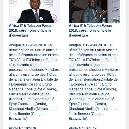
Africa IT & Telecom Forum
Africa IT & Telecom Forum
2018: cérémonie officielle
2018: cérémonie officielle
d`ouverture
d`ouverture
Abidjan le 19 Avril 2018. La
Abidjan le 19 Avril 2018. La
8ème édition du Forum africain
8ème édition du Forum africain
de la télécommunication et des
de la télécommunication et des
TIC (Africa IT&Telecom Forum)
TIC (Africa IT&Telecom Forum)
s`est ouverte ce jour en
s`est ouverte ce jour en
présence de plusieurs Ministres
présence de plusieurs Ministres
africains en charge des TIC et
africains en charge des TIC et
de la transformation Digitale de
de la transformation Digitale de
l`Economie. Ce sont, Bruno
l`Economie. Ce sont, Bruno
Nabagné Koné (Côte d`Ivoire),
Nabagné Koné (Côte d`Ivoire),
Bilie-By-Nze Alain Claude
Bilie-By-Nze Alain Claude
(Gabon), Aurelie Adam Soulé
(Gabon), Aurelie Adam Soulé
Epse Zoumzrou (Benin),
Epse Zoumzrou (Benin),
Khouloud Abejja (Maroc), Leon
Khouloud Abejja (Maroc), Leon
Juste Ibombo (Congo-
Juste Ibombo (Congo-
Brazzaville).
Brazzaville).
Photo N° 102476
Photo N° 102475