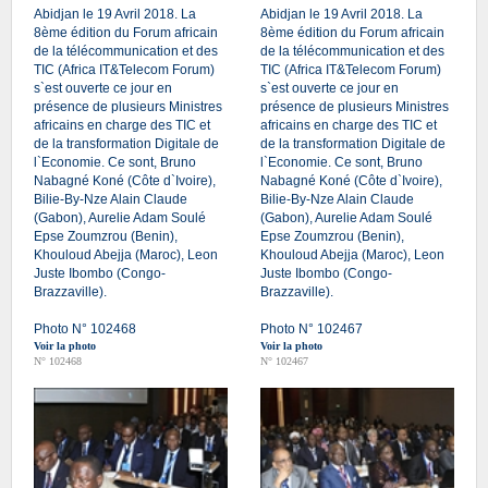
Abidjan le 19 Avril 2018. La
Abidjan le 19 Avril 2018. La
8ème édition du Forum africain
8ème édition du Forum africain
de la télécommunication et des
de la télécommunication et des
TIC (Africa IT&Telecom Forum)
TIC (Africa IT&Telecom Forum)
s`est ouverte ce jour en
s`est ouverte ce jour en
présence de plusieurs Ministres
présence de plusieurs Ministres
africains en charge des TIC et
africains en charge des TIC et
de la transformation Digitale de
de la transformation Digitale de
l`Economie. Ce sont, Bruno
l`Economie. Ce sont, Bruno
Nabagné Koné (Côte d`Ivoire),
Nabagné Koné (Côte d`Ivoire),
Bilie-By-Nze Alain Claude
Bilie-By-Nze Alain Claude
(Gabon), Aurelie Adam Soulé
(Gabon), Aurelie Adam Soulé
Epse Zoumzrou (Benin),
Epse Zoumzrou (Benin),
Khouloud Abejja (Maroc), Leon
Khouloud Abejja (Maroc), Leon
Juste Ibombo (Congo-
Juste Ibombo (Congo-
Brazzaville).
Brazzaville).
Photo N° 102468
Photo N° 102467
Voir la photo
Voir la photo
N° 102468
N° 102467