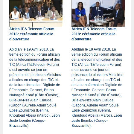
Africa IT & Telecom Forum
Africa IT & Telecom Forum
2018: cérémonie officielle
2018: cérémonie officielle
d`ouverture
d`ouverture
Abidjan le 19 Avril 2018. La
Abidjan le 19 Avril 2018. La
8ème édition du Forum africain
8ème édition du Forum africain
de la télécommunication et des
de la télécommunication et des
TIC (Africa IT&Telecom Forum)
TIC (Africa IT&Telecom Forum)
s`est ouverte ce jour en
s`est ouverte ce jour en
présence de plusieurs Ministres
présence de plusieurs Ministres
africains en charge des TIC et
africains en charge des TIC et
de la transformation Digitale de
de la transformation Digitale de
l`Economie. Ce sont, Bruno
l`Economie. Ce sont, Bruno
Nabagné Koné (Côte d`Ivoire),
Nabagné Koné (Côte d`Ivoire),
Bilie-By-Nze Alain Claude
Bilie-By-Nze Alain Claude
(Gabon), Aurelie Adam Soulé
(Gabon), Aurelie Adam Soulé
Epse Zoumzrou (Benin),
Epse Zoumzrou (Benin),
Khouloud Abejja (Maroc), Leon
Khouloud Abejja (Maroc), Leon
Juste Ibombo (Congo-
Juste Ibombo (Congo-
Brazzaville).
Brazzaville).