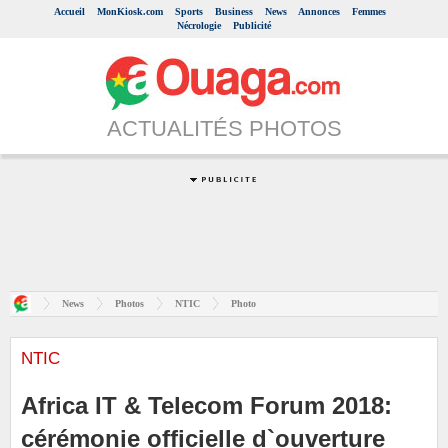
Accueil
MonKiosk.com
Sports
Business
News
Annonces
Femmes
Nécrologie
Publicité
ACTUALITÉS PHOTOS
News
Photos
NTIC
Photo
NTIC
Africa IT & Telecom Forum 2018:
cérémonie officielle d`ouverture