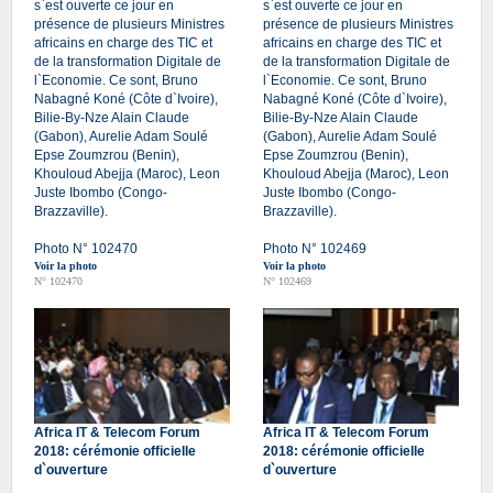
s`est ouverte ce jour en
s`est ouverte ce jour en
présence de plusieurs Ministres
présence de plusieurs Ministres
africains en charge des TIC et
africains en charge des TIC et
de la transformation Digitale de
de la transformation Digitale de
l`Economie. Ce sont, Bruno
l`Economie. Ce sont, Bruno
Nabagné Koné (Côte d`Ivoire),
Nabagné Koné (Côte d`Ivoire),
Bilie-By-Nze Alain Claude
Bilie-By-Nze Alain Claude
(Gabon), Aurelie Adam Soulé
(Gabon), Aurelie Adam Soulé
Epse Zoumzrou (Benin),
Epse Zoumzrou (Benin),
Khouloud Abejja (Maroc), Leon
Khouloud Abejja (Maroc), Leon
Juste Ibombo (Congo-
Juste Ibombo (Congo-
Brazzaville).
Brazzaville).
Photo N° 102470
Photo N° 102469
Voir la photo
Voir la photo
N° 102470
N° 102469
Africa IT & Telecom Forum
Africa IT & Telecom Forum
2018: cérémonie officielle
2018: cérémonie officielle
d`ouverture
d`ouverture