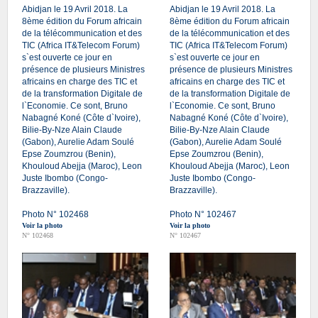
Abidjan le 19 Avril 2018. La
Abidjan le 19 Avril 2018. La
8ème édition du Forum africain
8ème édition du Forum africain
de la télécommunication et des
de la télécommunication et des
TIC (Africa IT&Telecom Forum)
TIC (Africa IT&Telecom Forum)
s`est ouverte ce jour en
s`est ouverte ce jour en
présence de plusieurs Ministres
présence de plusieurs Ministres
africains en charge des TIC et
africains en charge des TIC et
de la transformation Digitale de
de la transformation Digitale de
l`Economie. Ce sont, Bruno
l`Economie. Ce sont, Bruno
Nabagné Koné (Côte d`Ivoire),
Nabagné Koné (Côte d`Ivoire),
Bilie-By-Nze Alain Claude
Bilie-By-Nze Alain Claude
(Gabon), Aurelie Adam Soulé
(Gabon), Aurelie Adam Soulé
Epse Zoumzrou (Benin),
Epse Zoumzrou (Benin),
Khouloud Abejja (Maroc), Leon
Khouloud Abejja (Maroc), Leon
Juste Ibombo (Congo-
Juste Ibombo (Congo-
Brazzaville).
Brazzaville).
Photo N° 102468
Photo N° 102467
Voir la photo
Voir la photo
N° 102468
N° 102467