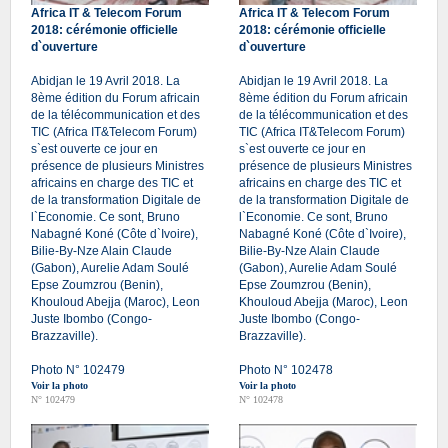
Africa IT & Telecom Forum
Africa IT & Telecom Forum
2018: cérémonie officielle
2018: cérémonie officielle
d`ouverture
d`ouverture
Abidjan le 19 Avril 2018. La
Abidjan le 19 Avril 2018. La
8ème édition du Forum africain
8ème édition du Forum africain
de la télécommunication et des
de la télécommunication et des
TIC (Africa IT&Telecom Forum)
TIC (Africa IT&Telecom Forum)
s`est ouverte ce jour en
s`est ouverte ce jour en
présence de plusieurs Ministres
présence de plusieurs Ministres
africains en charge des TIC et
africains en charge des TIC et
de la transformation Digitale de
de la transformation Digitale de
l`Economie. Ce sont, Bruno
l`Economie. Ce sont, Bruno
Nabagné Koné (Côte d`Ivoire),
Nabagné Koné (Côte d`Ivoire),
Bilie-By-Nze Alain Claude
Bilie-By-Nze Alain Claude
(Gabon), Aurelie Adam Soulé
(Gabon), Aurelie Adam Soulé
Epse Zoumzrou (Benin),
Epse Zoumzrou (Benin),
Khouloud Abejja (Maroc), Leon
Khouloud Abejja (Maroc), Leon
Juste Ibombo (Congo-
Juste Ibombo (Congo-
Brazzaville).
Brazzaville).
Photo N° 102479
Photo N° 102478
Voir la photo
Voir la photo
N° 102479
N° 102478