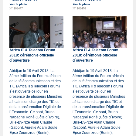
Voir la photo
Voir la photo
N° 102477
N° 102476
Africa IT & Telecom Forum
Africa IT & Telecom Forum
2018: cérémonie officielle
2018: cérémonie officielle
d`ouverture
d`ouverture
Abidjan le 19 Avril 2018. La
Abidjan le 19 Avril 2018. La
8ème édition du Forum africain
8ème édition du Forum africain
de la télécommunication et des
de la télécommunication et des
TIC (Africa IT&Telecom Forum)
TIC (Africa IT&Telecom Forum)
s`est ouverte ce jour en
s`est ouverte ce jour en
présence de plusieurs Ministres
présence de plusieurs Ministres
africains en charge des TIC et
africains en charge des TIC et
de la transformation Digitale de
de la transformation Digitale de
l`Economie. Ce sont, Bruno
l`Economie. Ce sont, Bruno
Nabagné Koné (Côte d`Ivoire),
Nabagné Koné (Côte d`Ivoire),
Bilie-By-Nze Alain Claude
Bilie-By-Nze Alain Claude
(Gabon), Aurelie Adam Soulé
(Gabon), Aurelie Adam Soulé
Epse Zoumzrou (Benin),
Epse Zoumzrou (Benin),