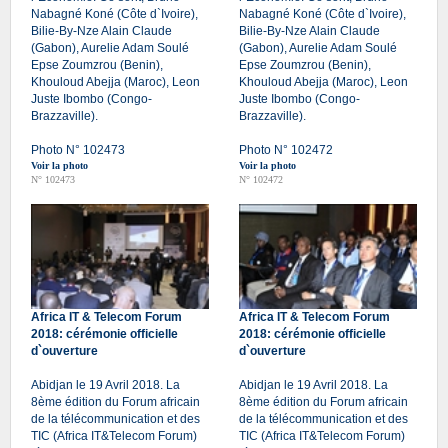
Nabagné Koné (Côte d`Ivoire),
Nabagné Koné (Côte d`Ivoire),
Bilie-By-Nze Alain Claude
Bilie-By-Nze Alain Claude
(Gabon), Aurelie Adam Soulé
(Gabon), Aurelie Adam Soulé
Epse Zoumzrou (Benin),
Epse Zoumzrou (Benin),
Khouloud Abejja (Maroc), Leon
Khouloud Abejja (Maroc), Leon
Juste Ibombo (Congo-
Juste Ibombo (Congo-
Brazzaville).
Brazzaville).
Photo N° 102473
Photo N° 102472
Voir la photo
Voir la photo
N° 102473
N° 102472
Africa IT & Telecom Forum
Africa IT & Telecom Forum
2018: cérémonie officielle
2018: cérémonie officielle
d`ouverture
d`ouverture
Abidjan le 19 Avril 2018. La
Abidjan le 19 Avril 2018. La
8ème édition du Forum africain
8ème édition du Forum africain
de la télécommunication et des
de la télécommunication et des
TIC (Africa IT&Telecom Forum)
TIC (Africa IT&Telecom Forum)