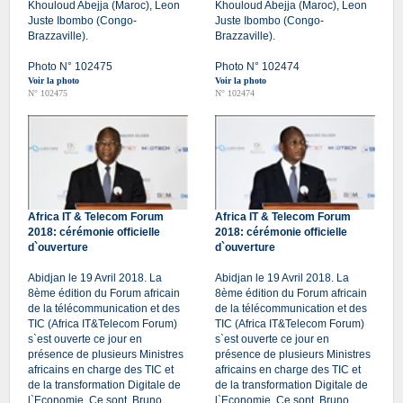
Khouloud Abejja (Maroc), Leon
Khouloud Abejja (Maroc), Leon
Juste Ibombo (Congo-
Juste Ibombo (Congo-
Brazzaville).
Brazzaville).
Photo N° 102475
Photo N° 102474
Voir la photo
Voir la photo
N° 102475
N° 102474
Africa IT & Telecom Forum
Africa IT & Telecom Forum
2018: cérémonie officielle
2018: cérémonie officielle
d`ouverture
d`ouverture
Abidjan le 19 Avril 2018. La
Abidjan le 19 Avril 2018. La
8ème édition du Forum africain
8ème édition du Forum africain
de la télécommunication et des
de la télécommunication et des
TIC (Africa IT&Telecom Forum)
TIC (Africa IT&Telecom Forum)
s`est ouverte ce jour en
s`est ouverte ce jour en
présence de plusieurs Ministres
présence de plusieurs Ministres
africains en charge des TIC et
africains en charge des TIC et
de la transformation Digitale de
de la transformation Digitale de
l`Economie. Ce sont, Bruno
l`Economie. Ce sont, Bruno