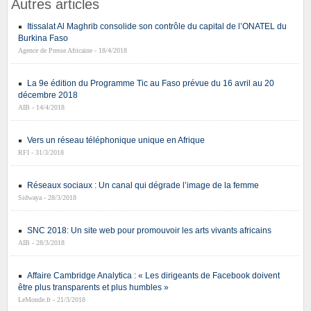
Autres articles
Itissalat Al Maghrib consolide son contrôle du capital de l’ONATEL du
Burkina Faso
Agence de Presse Africaine - 18/4/2018
La 9e édition du Programme Tic au Faso prévue du 16 avril au 20
décembre 2018
AIB - 14/4/2018
Vers un réseau téléphonique unique en Afrique
RFI - 31/3/2018
Réseaux sociaux : Un canal qui dégrade l’image de la femme
Sidwaya - 28/3/2018
SNC 2018: Un site web pour promouvoir les arts vivants africains
AIB - 28/3/2018
Affaire Cambridge Analytica : « Les dirigeants de Facebook doivent
être plus transparents et plus humbles »
LeMonde.fr - 21/3/2018