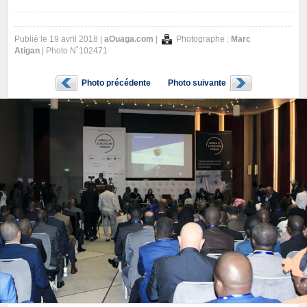
Publié le 19 avril 2018 |
aOuaga.com
|
Photographe :
Marc
Atigan
| Photo N˚102471
Photo précédente
Photo suivante