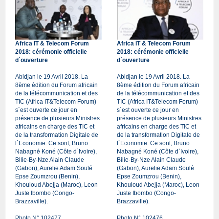
Africa IT & Telecom Forum
Africa IT & Telecom Forum
2018: cérémonie officielle
2018: cérémonie officielle
d`ouverture
d`ouverture
Abidjan le 19 Avril 2018. La
Abidjan le 19 Avril 2018. La
8ème édition du Forum africain
8ème édition du Forum africain
de la télécommunication et des
de la télécommunication et des
TIC (Africa IT&Telecom Forum)
TIC (Africa IT&Telecom Forum)
s`est ouverte ce jour en
s`est ouverte ce jour en
présence de plusieurs Ministres
présence de plusieurs Ministres
africains en charge des TIC et
africains en charge des TIC et
de la transformation Digitale de
de la transformation Digitale de
l`Economie. Ce sont, Bruno
l`Economie. Ce sont, Bruno
Nabagné Koné (Côte d`Ivoire),
Nabagné Koné (Côte d`Ivoire),
Bilie-By-Nze Alain Claude
Bilie-By-Nze Alain Claude
(Gabon), Aurelie Adam Soulé
(Gabon), Aurelie Adam Soulé
Epse Zoumzrou (Benin),
Epse Zoumzrou (Benin),
Khouloud Abejja (Maroc), Leon
Khouloud Abejja (Maroc), Leon
Juste Ibombo (Congo-
Juste Ibombo (Congo-
Brazzaville).
Brazzaville).
Photo N° 102477
Photo N° 102476