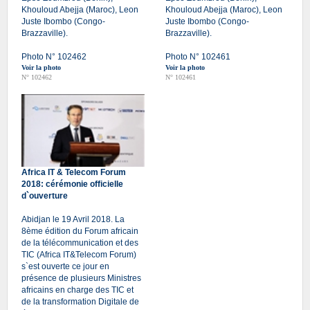
Khouloud Abejja (Maroc), Leon
Khouloud Abejja (Maroc), Leon
Juste Ibombo (Congo-
Juste Ibombo (Congo-
Brazzaville).
Brazzaville).
Photo N° 102462
Photo N° 102461
Voir la photo
Voir la photo
N° 102462
N° 102461
Africa IT & Telecom Forum
2018: cérémonie officielle
d`ouverture
Abidjan le 19 Avril 2018. La
8ème édition du Forum africain
de la télécommunication et des
TIC (Africa IT&Telecom Forum)
s`est ouverte ce jour en
présence de plusieurs Ministres
africains en charge des TIC et
de la transformation Digitale de