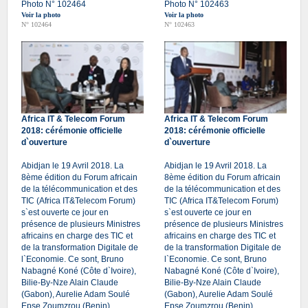
Photo N° 102464
Photo N° 102463
Voir la photo
Voir la photo
N° 102464
N° 102463
Africa IT & Telecom Forum
Africa IT & Telecom Forum
2018: cérémonie officielle
2018: cérémonie officielle
d`ouverture
d`ouverture
Abidjan le 19 Avril 2018. La
Abidjan le 19 Avril 2018. La
8ème édition du Forum africain
8ème édition du Forum africain
de la télécommunication et des
de la télécommunication et des
TIC (Africa IT&Telecom Forum)
TIC (Africa IT&Telecom Forum)
s`est ouverte ce jour en
s`est ouverte ce jour en
présence de plusieurs Ministres
présence de plusieurs Ministres
africains en charge des TIC et
africains en charge des TIC et
de la transformation Digitale de
de la transformation Digitale de
l`Economie. Ce sont, Bruno
l`Economie. Ce sont, Bruno
Nabagné Koné (Côte d`Ivoire),
Nabagné Koné (Côte d`Ivoire),
Bilie-By-Nze Alain Claude
Bilie-By-Nze Alain Claude
(Gabon), Aurelie Adam Soulé
(Gabon), Aurelie Adam Soulé
Epse Zoumzrou (Benin),
Epse Zoumzrou (Benin),