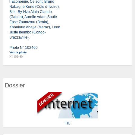
l`Economie. Ce sont, Bruno
Nabagné Koné (Côte d`Ivoire),
Bilie-By-Nze Alain Claude
(Gabon), Aurelie Adam Soulé
Epse Zoumzrou (Benin),
Khouloud Abejja (Maroc), Leon
Juste Ibombo (Congo-
Brazzaville).
Photo N° 102460
Voir la photo
N° 102460
Dossier
TIC