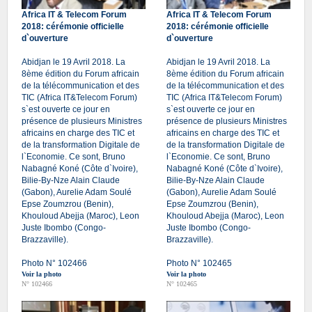
Africa IT & Telecom Forum
Africa IT & Telecom Forum
2018: cérémonie officielle
2018: cérémonie officielle
d`ouverture
d`ouverture
Abidjan le 19 Avril 2018. La
Abidjan le 19 Avril 2018. La
8ème édition du Forum africain
8ème édition du Forum africain
de la télécommunication et des
de la télécommunication et des
TIC (Africa IT&Telecom Forum)
TIC (Africa IT&Telecom Forum)
s`est ouverte ce jour en
s`est ouverte ce jour en
présence de plusieurs Ministres
présence de plusieurs Ministres
africains en charge des TIC et
africains en charge des TIC et
de la transformation Digitale de
de la transformation Digitale de
l`Economie. Ce sont, Bruno
l`Economie. Ce sont, Bruno
Nabagné Koné (Côte d`Ivoire),
Nabagné Koné (Côte d`Ivoire),
Bilie-By-Nze Alain Claude
Bilie-By-Nze Alain Claude
(Gabon), Aurelie Adam Soulé
(Gabon), Aurelie Adam Soulé
Epse Zoumzrou (Benin),
Epse Zoumzrou (Benin),
Khouloud Abejja (Maroc), Leon
Khouloud Abejja (Maroc), Leon
Juste Ibombo (Congo-
Juste Ibombo (Congo-
Brazzaville).
Brazzaville).
Photo N° 102466
Photo N° 102465
Voir la photo
Voir la photo
N° 102466
N° 102465