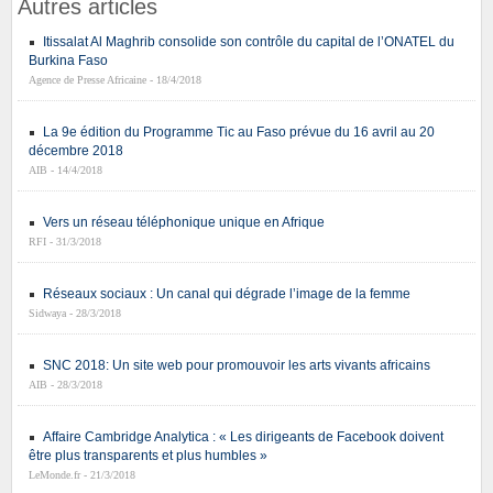
Autres articles
Itissalat Al Maghrib consolide son contrôle du capital de l’ONATEL du
Burkina Faso
Agence de Presse Africaine - 18/4/2018
La 9e édition du Programme Tic au Faso prévue du 16 avril au 20
décembre 2018
AIB - 14/4/2018
Vers un réseau téléphonique unique en Afrique
RFI - 31/3/2018
Réseaux sociaux : Un canal qui dégrade l’image de la femme
Sidwaya - 28/3/2018
SNC 2018: Un site web pour promouvoir les arts vivants africains
AIB - 28/3/2018
Affaire Cambridge Analytica : « Les dirigeants de Facebook doivent
être plus transparents et plus humbles »
LeMonde.fr - 21/3/2018