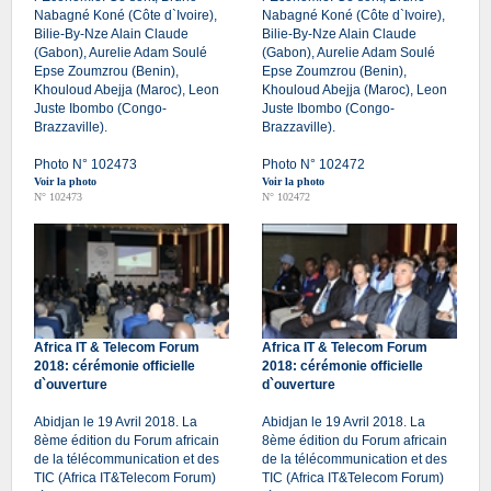
Nabagné Koné (Côte d`Ivoire),
Nabagné Koné (Côte d`Ivoire),
Bilie-By-Nze Alain Claude
Bilie-By-Nze Alain Claude
(Gabon), Aurelie Adam Soulé
(Gabon), Aurelie Adam Soulé
Epse Zoumzrou (Benin),
Epse Zoumzrou (Benin),
Khouloud Abejja (Maroc), Leon
Khouloud Abejja (Maroc), Leon
Juste Ibombo (Congo-
Juste Ibombo (Congo-
Brazzaville).
Brazzaville).
Photo N° 102473
Photo N° 102472
Voir la photo
Voir la photo
N° 102473
N° 102472
Africa IT & Telecom Forum
Africa IT & Telecom Forum
2018: cérémonie officielle
2018: cérémonie officielle
d`ouverture
d`ouverture
Abidjan le 19 Avril 2018. La
Abidjan le 19 Avril 2018. La
8ème édition du Forum africain
8ème édition du Forum africain
de la télécommunication et des
de la télécommunication et des
TIC (Africa IT&Telecom Forum)
TIC (Africa IT&Telecom Forum)