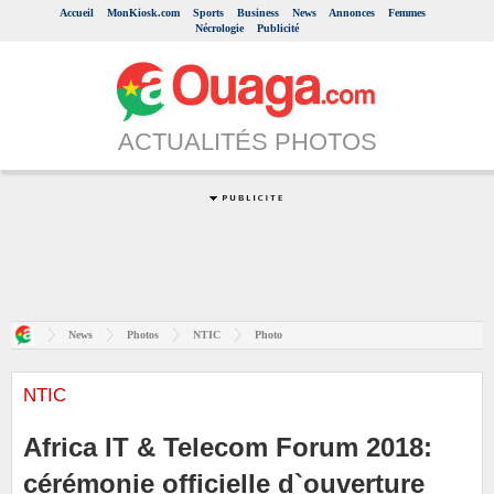
Accueil
MonKiosk.com
Sports
Business
News
Annonces
Femmes
Nécrologie
Publicité
ACTUALITÉS PHOTOS
News
Photos
NTIC
Photo
NTIC
Africa IT & Telecom Forum 2018:
cérémonie officielle d`ouverture