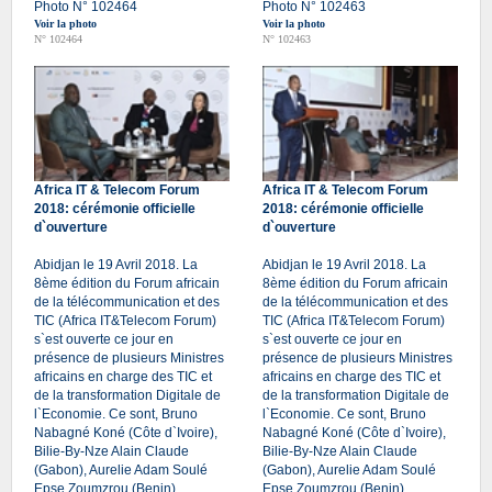
Photo N° 102464
Photo N° 102463
Voir la photo
Voir la photo
N° 102464
N° 102463
Africa IT & Telecom Forum
Africa IT & Telecom Forum
2018: cérémonie officielle
2018: cérémonie officielle
d`ouverture
d`ouverture
Abidjan le 19 Avril 2018. La
Abidjan le 19 Avril 2018. La
8ème édition du Forum africain
8ème édition du Forum africain
de la télécommunication et des
de la télécommunication et des
TIC (Africa IT&Telecom Forum)
TIC (Africa IT&Telecom Forum)
s`est ouverte ce jour en
s`est ouverte ce jour en
présence de plusieurs Ministres
présence de plusieurs Ministres
africains en charge des TIC et
africains en charge des TIC et
de la transformation Digitale de
de la transformation Digitale de
l`Economie. Ce sont, Bruno
l`Economie. Ce sont, Bruno
Nabagné Koné (Côte d`Ivoire),
Nabagné Koné (Côte d`Ivoire),
Bilie-By-Nze Alain Claude
Bilie-By-Nze Alain Claude
(Gabon), Aurelie Adam Soulé
(Gabon), Aurelie Adam Soulé
Epse Zoumzrou (Benin),
Epse Zoumzrou (Benin),