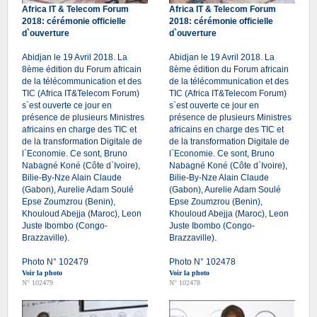
Africa IT & Telecom Forum
Africa IT & Telecom Forum
2018: cérémonie officielle
2018: cérémonie officielle
d`ouverture
d`ouverture
Abidjan le 19 Avril 2018. La
Abidjan le 19 Avril 2018. La
8ème édition du Forum africain
8ème édition du Forum africain
de la télécommunication et des
de la télécommunication et des
TIC (Africa IT&Telecom Forum)
TIC (Africa IT&Telecom Forum)
s`est ouverte ce jour en
s`est ouverte ce jour en
présence de plusieurs Ministres
présence de plusieurs Ministres
africains en charge des TIC et
africains en charge des TIC et
de la transformation Digitale de
de la transformation Digitale de
l`Economie. Ce sont, Bruno
l`Economie. Ce sont, Bruno
Nabagné Koné (Côte d`Ivoire),
Nabagné Koné (Côte d`Ivoire),
Bilie-By-Nze Alain Claude
Bilie-By-Nze Alain Claude
(Gabon), Aurelie Adam Soulé
(Gabon), Aurelie Adam Soulé
Epse Zoumzrou (Benin),
Epse Zoumzrou (Benin),
Khouloud Abejja (Maroc), Leon
Khouloud Abejja (Maroc), Leon
Juste Ibombo (Congo-
Juste Ibombo (Congo-
Brazzaville).
Brazzaville).
Photo N° 102479
Photo N° 102478
Voir la photo
Voir la photo
N° 102479
N° 102478