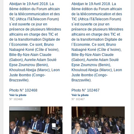
Abidjan le 19 Avril 2018. La
Abidjan le 19 Avril 2018. La
8ème édition du Forum africain
8ème édition du Forum africain
de la télécommunication et des
de la télécommunication et des
TIC (Africa IT&Telecom Forum)
TIC (Africa IT&Telecom Forum)
s`est ouverte ce jour en
s`est ouverte ce jour en
présence de plusieurs Ministres
présence de plusieurs Ministres
africains en charge des TIC et
africains en charge des TIC et
de la transformation Digitale de
de la transformation Digitale de
l`Economie. Ce sont, Bruno
l`Economie. Ce sont, Bruno
Nabagné Koné (Côte d`Ivoire),
Nabagné Koné (Côte d`Ivoire),
Bilie-By-Nze Alain Claude
Bilie-By-Nze Alain Claude
(Gabon), Aurelie Adam Soulé
(Gabon), Aurelie Adam Soulé
Epse Zoumzrou (Benin),
Epse Zoumzrou (Benin),
Khouloud Abejja (Maroc), Leon
Khouloud Abejja (Maroc), Leon
Juste Ibombo (Congo-
Juste Ibombo (Congo-
Brazzaville).
Brazzaville).
Photo N° 102468
Photo N° 102467
Voir la photo
Voir la photo
N° 102468
N° 102467