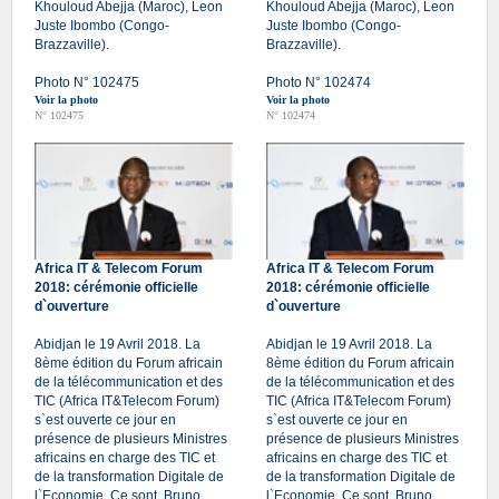
Khouloud Abejja (Maroc), Leon
Khouloud Abejja (Maroc), Leon
Juste Ibombo (Congo-
Juste Ibombo (Congo-
Brazzaville).
Brazzaville).
Photo N° 102475
Photo N° 102474
Voir la photo
Voir la photo
N° 102475
N° 102474
Africa IT & Telecom Forum
Africa IT & Telecom Forum
2018: cérémonie officielle
2018: cérémonie officielle
d`ouverture
d`ouverture
Abidjan le 19 Avril 2018. La
Abidjan le 19 Avril 2018. La
8ème édition du Forum africain
8ème édition du Forum africain
de la télécommunication et des
de la télécommunication et des
TIC (Africa IT&Telecom Forum)
TIC (Africa IT&Telecom Forum)
s`est ouverte ce jour en
s`est ouverte ce jour en
présence de plusieurs Ministres
présence de plusieurs Ministres
africains en charge des TIC et
africains en charge des TIC et
de la transformation Digitale de
de la transformation Digitale de
l`Economie. Ce sont, Bruno
l`Economie. Ce sont, Bruno