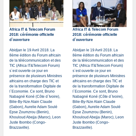
Africa IT & Telecom Forum
Africa IT & Telecom Forum
2018: cérémonie officielle
2018: cérémonie officielle
d`ouverture
d`ouverture
Abidjan le 19 Avril 2018. La
Abidjan le 19 Avril 2018. La
8ème édition du Forum africain
8ème édition du Forum africain
de la télécommunication et des
de la télécommunication et des
TIC (Africa IT&Telecom Forum)
TIC (Africa IT&Telecom Forum)
s`est ouverte ce jour en
s`est ouverte ce jour en
présence de plusieurs Ministres
présence de plusieurs Ministres
africains en charge des TIC et
africains en charge des TIC et
de la transformation Digitale de
de la transformation Digitale de
l`Economie. Ce sont, Bruno
l`Economie. Ce sont, Bruno
Nabagné Koné (Côte d`Ivoire),
Nabagné Koné (Côte d`Ivoire),
Bilie-By-Nze Alain Claude
Bilie-By-Nze Alain Claude
(Gabon), Aurelie Adam Soulé
(Gabon), Aurelie Adam Soulé
Epse Zoumzrou (Benin),
Epse Zoumzrou (Benin),
Khouloud Abejja (Maroc), Leon
Khouloud Abejja (Maroc), Leon
Juste Ibombo (Congo-
Juste Ibombo (Congo-
Brazzaville).
Brazzaville).