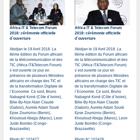
Africa IT & Telecom Forum
Africa IT & Telecom Forum
2018: cérémonie officielle
2018: cérémonie officielle
d`ouverture
d`ouverture
Abidjan le 19 Avril 2018. La
Abidjan le 19 Avril 2018. La
8ème édition du Forum africain
8ème édition du Forum africain
de la télécommunication et des
de la télécommunication et des
TIC (Africa IT&Telecom Forum)
TIC (Africa IT&Telecom Forum)
s`est ouverte ce jour en
s`est ouverte ce jour en
présence de plusieurs Ministres
présence de plusieurs Ministres
africains en charge des TIC et
africains en charge des TIC et
de la transformation Digitale de
de la transformation Digitale de
l`Economie. Ce sont, Bruno
l`Economie. Ce sont, Bruno
Nabagné Koné (Côte d`Ivoire),
Nabagné Koné (Côte d`Ivoire),
Bilie-By-Nze Alain Claude
Bilie-By-Nze Alain Claude
(Gabon), Aurelie Adam Soulé
(Gabon), Aurelie Adam Soulé
Epse Zoumzrou (Benin),
Epse Zoumzrou (Benin),
Khouloud Abejja (Maroc), Leon
Khouloud Abejja (Maroc), Leon
Juste Ibombo (Congo-
Juste Ibombo (Congo-
Brazzaville).
Brazzaville).
Photo N° 102477
Photo N° 102476