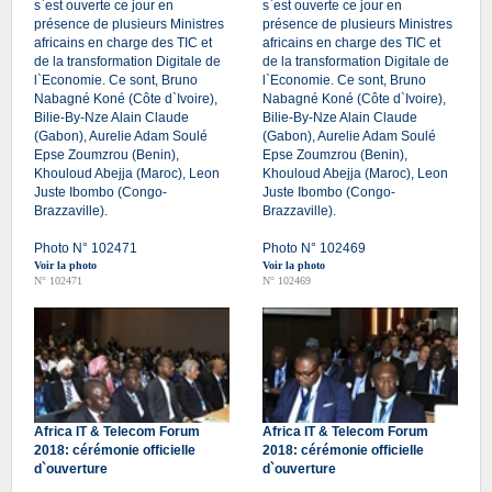
s`est ouverte ce jour en
s`est ouverte ce jour en
présence de plusieurs Ministres
présence de plusieurs Ministres
africains en charge des TIC et
africains en charge des TIC et
de la transformation Digitale de
de la transformation Digitale de
l`Economie. Ce sont, Bruno
l`Economie. Ce sont, Bruno
Nabagné Koné (Côte d`Ivoire),
Nabagné Koné (Côte d`Ivoire),
Bilie-By-Nze Alain Claude
Bilie-By-Nze Alain Claude
(Gabon), Aurelie Adam Soulé
(Gabon), Aurelie Adam Soulé
Epse Zoumzrou (Benin),
Epse Zoumzrou (Benin),
Khouloud Abejja (Maroc), Leon
Khouloud Abejja (Maroc), Leon
Juste Ibombo (Congo-
Juste Ibombo (Congo-
Brazzaville).
Brazzaville).
Photo N° 102471
Photo N° 102469
Voir la photo
Voir la photo
N° 102471
N° 102469
Africa IT & Telecom Forum
Africa IT & Telecom Forum
2018: cérémonie officielle
2018: cérémonie officielle
d`ouverture
d`ouverture