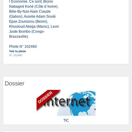
l`Economie. Ce sont, Bruno
Nabagné Koné (Côte d`Ivoire),
Bilie-By-Nze Alain Claude
(Gabon), Aurelie Adam Soulé
Epse Zoumzrou (Benin),
Khouloud Abejja (Maroc), Leon
Juste Ibombo (Congo-
Brazzaville).
Photo N° 102460
Voir la photo
N° 102460
Dossier
TIC