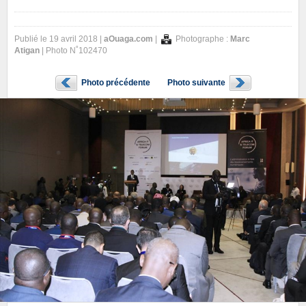
Publié le 19 avril 2018 |
aOuaga.com
|
Photographe :
Marc
Atigan
| Photo N˚102470
Photo précédente
Photo suivante