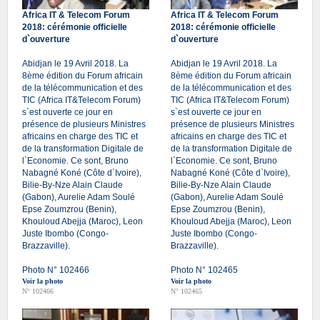
Africa IT & Telecom Forum
Africa IT & Telecom Forum
2018: cérémonie officielle
2018: cérémonie officielle
d`ouverture
d`ouverture
Abidjan le 19 Avril 2018. La
Abidjan le 19 Avril 2018. La
8ème édition du Forum africain
8ème édition du Forum africain
de la télécommunication et des
de la télécommunication et des
TIC (Africa IT&Telecom Forum)
TIC (Africa IT&Telecom Forum)
s`est ouverte ce jour en
s`est ouverte ce jour en
présence de plusieurs Ministres
présence de plusieurs Ministres
africains en charge des TIC et
africains en charge des TIC et
de la transformation Digitale de
de la transformation Digitale de
l`Economie. Ce sont, Bruno
l`Economie. Ce sont, Bruno
Nabagné Koné (Côte d`Ivoire),
Nabagné Koné (Côte d`Ivoire),
Bilie-By-Nze Alain Claude
Bilie-By-Nze Alain Claude
(Gabon), Aurelie Adam Soulé
(Gabon), Aurelie Adam Soulé
Epse Zoumzrou (Benin),
Epse Zoumzrou (Benin),
Khouloud Abejja (Maroc), Leon
Khouloud Abejja (Maroc), Leon
Juste Ibombo (Congo-
Juste Ibombo (Congo-
Brazzaville).
Brazzaville).
Photo N° 102466
Photo N° 102465
Voir la photo
Voir la photo
N° 102466
N° 102465