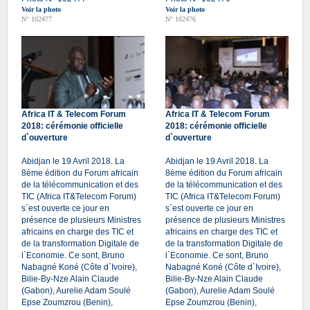
Voir la photo
Voir la photo
N° 102477
N° 102476
Africa IT & Telecom Forum
Africa IT & Telecom Forum
2018: cérémonie officielle
2018: cérémonie officielle
d`ouverture
d`ouverture
Abidjan le 19 Avril 2018. La
Abidjan le 19 Avril 2018. La
8ème édition du Forum africain
8ème édition du Forum africain
de la télécommunication et des
de la télécommunication et des
TIC (Africa IT&Telecom Forum)
TIC (Africa IT&Telecom Forum)
s`est ouverte ce jour en
s`est ouverte ce jour en
présence de plusieurs Ministres
présence de plusieurs Ministres
africains en charge des TIC et
africains en charge des TIC et
de la transformation Digitale de
de la transformation Digitale de
l`Economie. Ce sont, Bruno
l`Economie. Ce sont, Bruno
Nabagné Koné (Côte d`Ivoire),
Nabagné Koné (Côte d`Ivoire),
Bilie-By-Nze Alain Claude
Bilie-By-Nze Alain Claude
(Gabon), Aurelie Adam Soulé
(Gabon), Aurelie Adam Soulé
Epse Zoumzrou (Benin),
Epse Zoumzrou (Benin),