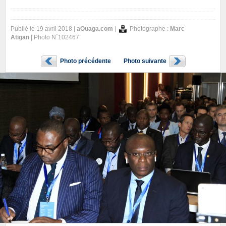
Publié le 19 avril 2018 |
aOuaga.com
|
Photographe :
Marc
Atigan
| Photo N˚102467
Photo précédente
Photo suivante