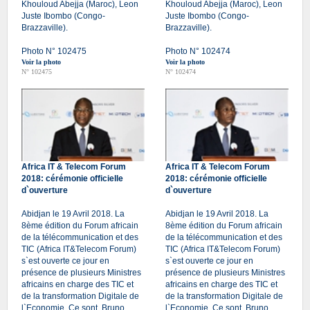
Khouloud Abejja (Maroc), Leon
Khouloud Abejja (Maroc), Leon
Juste Ibombo (Congo-
Juste Ibombo (Congo-
Brazzaville).
Brazzaville).
Photo N° 102475
Photo N° 102474
Voir la photo
Voir la photo
N° 102475
N° 102474
Africa IT & Telecom Forum
Africa IT & Telecom Forum
2018: cérémonie officielle
2018: cérémonie officielle
d`ouverture
d`ouverture
Abidjan le 19 Avril 2018. La
Abidjan le 19 Avril 2018. La
8ème édition du Forum africain
8ème édition du Forum africain
de la télécommunication et des
de la télécommunication et des
TIC (Africa IT&Telecom Forum)
TIC (Africa IT&Telecom Forum)
s`est ouverte ce jour en
s`est ouverte ce jour en
présence de plusieurs Ministres
présence de plusieurs Ministres
africains en charge des TIC et
africains en charge des TIC et
de la transformation Digitale de
de la transformation Digitale de
l`Economie. Ce sont, Bruno
l`Economie. Ce sont, Bruno