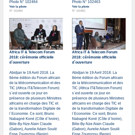
Photo N° 102464
Photo N° 102463
Voir la photo
Voir la photo
N° 102464
N° 102463
Africa IT & Telecom Forum
Africa IT & Telecom Forum
2018: cérémonie officielle
2018: cérémonie officielle
d`ouverture
d`ouverture
Abidjan le 19 Avril 2018. La
Abidjan le 19 Avril 2018. La
8ème édition du Forum africain
8ème édition du Forum africain
de la télécommunication et des
de la télécommunication et des
TIC (Africa IT&Telecom Forum)
TIC (Africa IT&Telecom Forum)
s`est ouverte ce jour en
s`est ouverte ce jour en
présence de plusieurs Ministres
présence de plusieurs Ministres
africains en charge des TIC et
africains en charge des TIC et
de la transformation Digitale de
de la transformation Digitale de
l`Economie. Ce sont, Bruno
l`Economie. Ce sont, Bruno
Nabagné Koné (Côte d`Ivoire),
Nabagné Koné (Côte d`Ivoire),
Bilie-By-Nze Alain Claude
Bilie-By-Nze Alain Claude
(Gabon), Aurelie Adam Soulé
(Gabon), Aurelie Adam Soulé
Epse Zoumzrou (Benin),
Epse Zoumzrou (Benin),