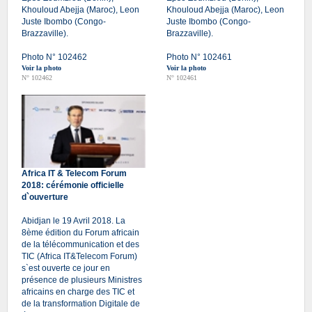
Khouloud Abejja (Maroc), Leon
Khouloud Abejja (Maroc), Leon
Juste Ibombo (Congo-
Juste Ibombo (Congo-
Brazzaville).
Brazzaville).
Photo N° 102462
Photo N° 102461
Voir la photo
Voir la photo
N° 102462
N° 102461
Africa IT & Telecom Forum
2018: cérémonie officielle
d`ouverture
Abidjan le 19 Avril 2018. La
8ème édition du Forum africain
de la télécommunication et des
TIC (Africa IT&Telecom Forum)
s`est ouverte ce jour en
présence de plusieurs Ministres
africains en charge des TIC et
de la transformation Digitale de