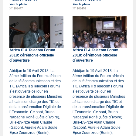
Voir la photo
Voir la photo
N° 102477
N° 102476
Africa IT & Telecom Forum
Africa IT & Telecom Forum
2018: cérémonie officielle
2018: cérémonie officielle
d`ouverture
d`ouverture
Abidjan le 19 Avril 2018. La
Abidjan le 19 Avril 2018. La
8ème édition du Forum africain
8ème édition du Forum africain
de la télécommunication et des
de la télécommunication et des
TIC (Africa IT&Telecom Forum)
TIC (Africa IT&Telecom Forum)
s`est ouverte ce jour en
s`est ouverte ce jour en
présence de plusieurs Ministres
présence de plusieurs Ministres
africains en charge des TIC et
africains en charge des TIC et
de la transformation Digitale de
de la transformation Digitale de
l`Economie. Ce sont, Bruno
l`Economie. Ce sont, Bruno
Nabagné Koné (Côte d`Ivoire),
Nabagné Koné (Côte d`Ivoire),
Bilie-By-Nze Alain Claude
Bilie-By-Nze Alain Claude
(Gabon), Aurelie Adam Soulé
(Gabon), Aurelie Adam Soulé
Epse Zoumzrou (Benin),
Epse Zoumzrou (Benin),