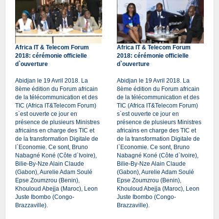
Africa IT & Telecom Forum
Africa IT & Telecom Forum
2018: cérémonie officielle
2018: cérémonie officielle
d`ouverture
d`ouverture
Abidjan le 19 Avril 2018. La
Abidjan le 19 Avril 2018. La
8ème édition du Forum africain
8ème édition du Forum africain
de la télécommunication et des
de la télécommunication et des
TIC (Africa IT&Telecom Forum)
TIC (Africa IT&Telecom Forum)
s`est ouverte ce jour en
s`est ouverte ce jour en
présence de plusieurs Ministres
présence de plusieurs Ministres
africains en charge des TIC et
africains en charge des TIC et
de la transformation Digitale de
de la transformation Digitale de
l`Economie. Ce sont, Bruno
l`Economie. Ce sont, Bruno
Nabagné Koné (Côte d`Ivoire),
Nabagné Koné (Côte d`Ivoire),
Bilie-By-Nze Alain Claude
Bilie-By-Nze Alain Claude
(Gabon), Aurelie Adam Soulé
(Gabon), Aurelie Adam Soulé
Epse Zoumzrou (Benin),
Epse Zoumzrou (Benin),
Khouloud Abejja (Maroc), Leon
Khouloud Abejja (Maroc), Leon
Juste Ibombo (Congo-
Juste Ibombo (Congo-
Brazzaville).
Brazzaville).