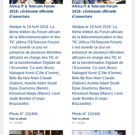
Africa IT & Telecom Forum
Africa IT & Telecom Forum
2018: cérémonie officielle
2018: cérémonie officielle
d`ouverture
d`ouverture
Abidjan le 19 Avril 2018. La
Abidjan le 19 Avril 2018. La
8ème édition du Forum africain
8ème édition du Forum africain
de la télécommunication et des
de la télécommunication et des
TIC (Africa IT&Telecom Forum)
TIC (Africa IT&Telecom Forum)
s`est ouverte ce jour en
s`est ouverte ce jour en
présence de plusieurs Ministres
présence de plusieurs Ministres
africains en charge des TIC et
africains en charge des TIC et
de la transformation Digitale de
de la transformation Digitale de
l`Economie. Ce sont, Bruno
l`Economie. Ce sont, Bruno
Nabagné Koné (Côte d`Ivoire),
Nabagné Koné (Côte d`Ivoire),
Bilie-By-Nze Alain Claude
Bilie-By-Nze Alain Claude
(Gabon), Aurelie Adam Soulé
(Gabon), Aurelie Adam Soulé
Epse Zoumzrou (Benin),
Epse Zoumzrou (Benin),
Khouloud Abejja (Maroc), Leon
Khouloud Abejja (Maroc), Leon
Juste Ibombo (Congo-
Juste Ibombo (Congo-
Brazzaville).
Brazzaville).
Photo N° 102466
Photo N° 102465
Voir la photo
Voir la photo
N° 102466
N° 102465