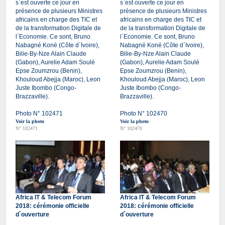
s`est ouverte ce jour en
s`est ouverte ce jour en
présence de plusieurs Ministres
présence de plusieurs Ministres
africains en charge des TIC et
africains en charge des TIC et
de la transformation Digitale de
de la transformation Digitale de
l`Economie. Ce sont, Bruno
l`Economie. Ce sont, Bruno
Nabagné Koné (Côte d`Ivoire),
Nabagné Koné (Côte d`Ivoire),
Bilie-By-Nze Alain Claude
Bilie-By-Nze Alain Claude
(Gabon), Aurelie Adam Soulé
(Gabon), Aurelie Adam Soulé
Epse Zoumzrou (Benin),
Epse Zoumzrou (Benin),
Khouloud Abejja (Maroc), Leon
Khouloud Abejja (Maroc), Leon
Juste Ibombo (Congo-
Juste Ibombo (Congo-
Brazzaville).
Brazzaville).
Photo N° 102471
Photo N° 102470
Voir la photo
Voir la photo
N° 102471
N° 102470
Africa IT & Telecom Forum
Africa IT & Telecom Forum
2018: cérémonie officielle
2018: cérémonie officielle
d`ouverture
d`ouverture