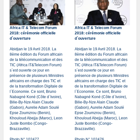
Africa IT & Telecom Forum
Africa IT & Telecom Forum
2018: cérémonie officielle
2018: cérémonie officielle
d`ouverture
d`ouverture
Abidjan le 19 Avril 2018. La
Abidjan le 19 Avril 2018. La
8ème édition du Forum africain
8ème édition du Forum africain
de la télécommunication et des
de la télécommunication et des
TIC (Africa IT&Telecom Forum)
TIC (Africa IT&Telecom Forum)
s`est ouverte ce jour en
s`est ouverte ce jour en
présence de plusieurs Ministres
présence de plusieurs Ministres
africains en charge des TIC et
africains en charge des TIC et
de la transformation Digitale de
de la transformation Digitale de
l`Economie. Ce sont, Bruno
l`Economie. Ce sont, Bruno
Nabagné Koné (Côte d`Ivoire),
Nabagné Koné (Côte d`Ivoire),
Bilie-By-Nze Alain Claude
Bilie-By-Nze Alain Claude
(Gabon), Aurelie Adam Soulé
(Gabon), Aurelie Adam Soulé
Epse Zoumzrou (Benin),
Epse Zoumzrou (Benin),
Khouloud Abejja (Maroc), Leon
Khouloud Abejja (Maroc), Leon
Juste Ibombo (Congo-
Juste Ibombo (Congo-
Brazzaville).
Brazzaville).
Photo N° 102477
Photo N° 102476