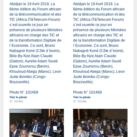
Abidjan le 19 Avril 2018. La
Abidjan le 19 Avril 2018. La
8ème édition du Forum africain
8ème édition du Forum africain
de la télécommunication et des
de la télécommunication et des
TIC (Africa IT&Telecom Forum)
TIC (Africa IT&Telecom Forum)
s`est ouverte ce jour en
s`est ouverte ce jour en
présence de plusieurs Ministres
présence de plusieurs Ministres
africains en charge des TIC et
africains en charge des TIC et
de la transformation Digitale de
de la transformation Digitale de
l`Economie. Ce sont, Bruno
l`Economie. Ce sont, Bruno
Nabagné Koné (Côte d`Ivoire),
Nabagné Koné (Côte d`Ivoire),
Bilie-By-Nze Alain Claude
Bilie-By-Nze Alain Claude
(Gabon), Aurelie Adam Soulé
(Gabon), Aurelie Adam Soulé
Epse Zoumzrou (Benin),
Epse Zoumzrou (Benin),
Khouloud Abejja (Maroc), Leon
Khouloud Abejja (Maroc), Leon
Juste Ibombo (Congo-
Juste Ibombo (Congo-
Brazzaville).
Brazzaville).
Photo N° 102469
Photo N° 102468
Voir la photo
Voir la photo
N° 102469
N° 102468