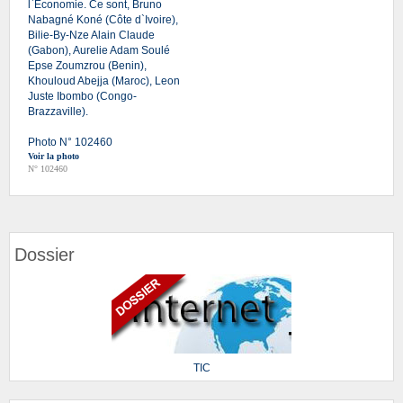
l`Economie. Ce sont, Bruno
Nabagné Koné (Côte d`Ivoire),
Bilie-By-Nze Alain Claude
(Gabon), Aurelie Adam Soulé
Epse Zoumzrou (Benin),
Khouloud Abejja (Maroc), Leon
Juste Ibombo (Congo-
Brazzaville).
Photo N° 102460
Voir la photo
N° 102460
Dossier
TIC