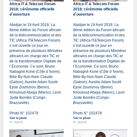
Africa IT & Telecom Forum
Africa IT & Telecom Forum
2018: cérémonie officielle
2018: cérémonie officielle
d`ouverture
d`ouverture
Abidjan le 19 Avril 2018. La
Abidjan le 19 Avril 2018. La
8ème édition du Forum africain
8ème édition du Forum africain
de la télécommunication et des
de la télécommunication et des
TIC (Africa IT&Telecom Forum)
TIC (Africa IT&Telecom Forum)
s`est ouverte ce jour en
s`est ouverte ce jour en
présence de plusieurs Ministres
présence de plusieurs Ministres
africains en charge des TIC et
africains en charge des TIC et
de la transformation Digitale de
de la transformation Digitale de
l`Economie. Ce sont, Bruno
l`Economie. Ce sont, Bruno
Nabagné Koné (Côte d`Ivoire),
Nabagné Koné (Côte d`Ivoire),
Bilie-By-Nze Alain Claude
Bilie-By-Nze Alain Claude
(Gabon), Aurelie Adam Soulé
(Gabon), Aurelie Adam Soulé
Epse Zoumzrou (Benin),
Epse Zoumzrou (Benin),
Khouloud Abejja (Maroc), Leon
Khouloud Abejja (Maroc), Leon
Juste Ibombo (Congo-
Juste Ibombo (Congo-
Brazzaville).
Brazzaville).
Photo N° 102479
Photo N° 102478
Voir la photo
Voir la photo
N° 102479
N° 102478