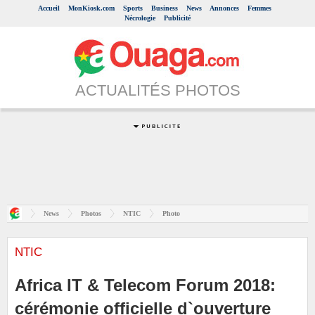
Accueil
MonKiosk.com
Sports
Business
News
Annonces
Femmes
Nécrologie
Publicité
ACTUALITÉS PHOTOS
News
Photos
NTIC
Photo
NTIC
Africa IT & Telecom Forum 2018:
cérémonie officielle d`ouverture