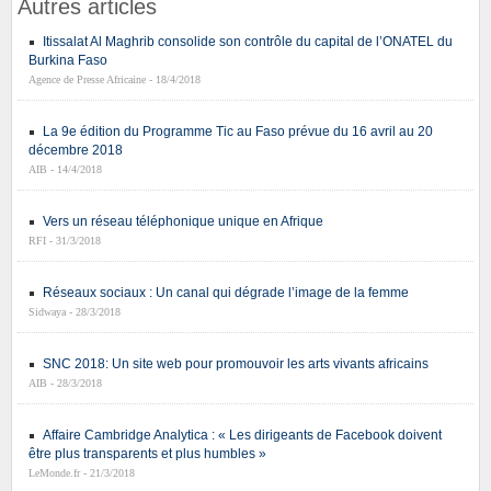
Autres articles
Itissalat Al Maghrib consolide son contrôle du capital de l’ONATEL du
Burkina Faso
Agence de Presse Africaine - 18/4/2018
La 9e édition du Programme Tic au Faso prévue du 16 avril au 20
décembre 2018
AIB - 14/4/2018
Vers un réseau téléphonique unique en Afrique
RFI - 31/3/2018
Réseaux sociaux : Un canal qui dégrade l’image de la femme
Sidwaya - 28/3/2018
SNC 2018: Un site web pour promouvoir les arts vivants africains
AIB - 28/3/2018
Affaire Cambridge Analytica : « Les dirigeants de Facebook doivent
être plus transparents et plus humbles »
LeMonde.fr - 21/3/2018