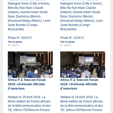
Nabagné Koné (Côte d`Ivoire),
Nabagné Koné (Côte d`Ivoire),
Bilie-By-Nze Alain Claude
Bilie-By-Nze Alain Claude
(Gabon), Aurelie Adam Soulé
(Gabon), Aurelie Adam Soulé
Epse Zoumzrou (Benin),
Epse Zoumzrou (Benin),
Khouloud Abejja (Maroc), Leon
Khouloud Abejja (Maroc), Leon
Juste Ibombo (Congo-
Juste Ibombo (Congo-
Brazzaville).
Brazzaville).
Photo N° 102473
Photo N° 102472
Voir la photo
Voir la photo
N° 102473
N° 102472
Africa IT & Telecom Forum
Africa IT & Telecom Forum
2018: cérémonie officielle
2018: cérémonie officielle
d`ouverture
d`ouverture
Abidjan le 19 Avril 2018. La
Abidjan le 19 Avril 2018. La
8ème édition du Forum africain
8ème édition du Forum africain
de la télécommunication et des
de la télécommunication et des
TIC (Africa IT&Telecom Forum)
TIC (Africa IT&Telecom Forum)