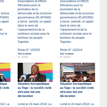
NGS
Associations et ONGS
Associations et ONGS
Africaines pour la
Africaines pour la
promotion de la
promotion de la
a bonne
démocratie et de la bonne
démocratie et de la bonne
AFOND)
gouvernance (PLAFOND)
gouvernance (PLAFOND)
n appel
a lancé, samedi, un appel
a lancé, samedi, un appel
dans le sens de
dans le sens de
la
l’apaisement et de la
l’apaisement et de la
our le
cohésion sociale pour le
cohésion sociale pour le
e
bonheur du peuple
bonheur du peuple
Togolais.
Togolais.
Photo N° 102025
Photo N° 102024
Voir la photo
Voir la photo
N° 102025
N° 102024
itique
Situation Sociopolitique
Situation Sociopolitique
é civile
au Togo : la société civile
au Togo : la société civile
africaine fait une
africaine fait une
déclaration
déclaration
018. La
Lomé le 24 mars 2018. La
Lomé le 24 mars 2018. La