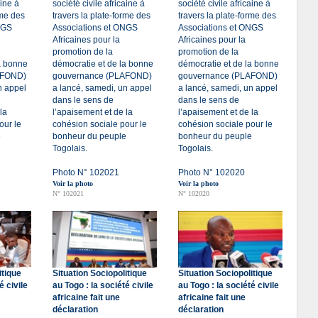
aine à
société civile africaine à
société civile africaine à
rme des
travers la plate-forme des
travers la plate-forme des
NGS
Associations et ONGS
Associations et ONGS
Africaines pour la
Africaines pour la
promotion de la
promotion de la
a bonne
démocratie et de la bonne
démocratie et de la bonne
AFOND)
gouvernance (PLAFOND)
gouvernance (PLAFOND)
n appel
a lancé, samedi, un appel
a lancé, samedi, un appel
dans le sens de
dans le sens de
la
l’apaisement et de la
l’apaisement et de la
our le
cohésion sociale pour le
cohésion sociale pour le
e
bonheur du peuple
bonheur du peuple
Togolais.
Togolais.
Photo N° 102021
Photo N° 102020
Voir la photo
Voir la photo
N° 102021
N° 102020
itique
Situation Sociopolitique
Situation Sociopolitique
é civile
au Togo : la société civile
au Togo : la société civile
africaine fait une
africaine fait une
déclaration
déclaration