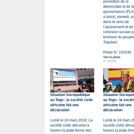
promotion de la
démocratie et de l
gouvernance (PL
a lancé, samedi, u
dans le sens de
l’apaisement et de 
cohésion sociale p
bonheur du peupl
Togolais.
Photo N° 102030
Voir la photo
N° 102030
Situation Sociopolitique
Situation Sociopol
au Togo : la société civile
au Togo : la sociét
africaine fait une
africaine fait une
déclaration
déclaration
Lomé le 24 mars 2018. La
Lomé le 24 mars 2
société civile africaine à
société civile afric
travers la plate-forme des
travers la plate-fo