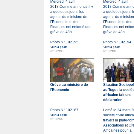
Mercredi 4 avril
Mercredi 4 avril
2018.Comme annoncé il y
2018.Comme annon
a quelques jours, les
a quelques jours, l
agents du ministère de
agents du ministèr
l’Economie et des
l’Economie et des
Finances ont entamé une
Finances ont enta
grève de 48h.
grève de 48h.
Photo N° 102195
Photo N° 102194
Voir la photo
Voir la photo
N° 102195
N° 102194
Grève au ministère de
Situation Sociopol
l’Economie
au Togo : la sociét
africaine fait une
déclaration
Photo N° 102187
Lomé le 24 mars 2
Voir la photo
société civile afric
N° 102187
travers la plate-fo
Associations et O
Africaines pour la