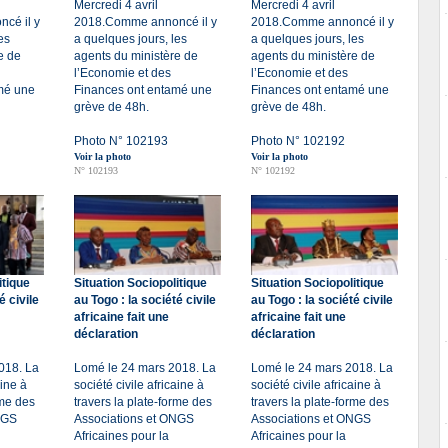
Mercredi 4 avril
Mercredi 4 avril
cé il y
2018.Comme annoncé il y
2018.Comme annoncé il y
es
a quelques jours, les
a quelques jours, les
e de
agents du ministère de
agents du ministère de
l’Economie et des
l’Economie et des
mé une
Finances ont entamé une
Finances ont entamé une
grève de 48h.
grève de 48h.
Photo N° 102193
Photo N° 102192
Voir la photo
Voir la photo
N° 102193
N° 102192
itique
Situation Sociopolitique
Situation Sociopolitique
é civile
au Togo : la société civile
au Togo : la société civile
africaine fait une
africaine fait une
déclaration
déclaration
018. La
Lomé le 24 mars 2018. La
Lomé le 24 mars 2018. La
aine à
société civile africaine à
société civile africaine à
rme des
travers la plate-forme des
travers la plate-forme des
NGS
Associations et ONGS
Associations et ONGS
Africaines pour la
Africaines pour la