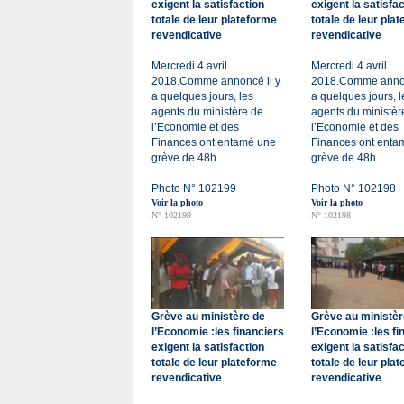
exigent la satisfaction
exigent la satisfa
totale de leur plateforme
totale de leur pla
revendicative
revendicative
Mercredi 4 avril
Mercredi 4 avril
2018.Comme annoncé il y
2018.Comme annon
a quelques jours, les
a quelques jours, l
agents du ministère de
agents du ministèr
l’Economie et des
l’Economie et des
Finances ont entamé une
Finances ont enta
grève de 48h.
grève de 48h.
Photo N° 102199
Photo N° 102198
Voir la photo
Voir la photo
N° 102199
N° 102198
Grève au ministère de
Grève au ministèr
l’Economie :les financiers
l’Economie :les fi
exigent la satisfaction
exigent la satisfa
totale de leur plateforme
totale de leur pla
revendicative
revendicative