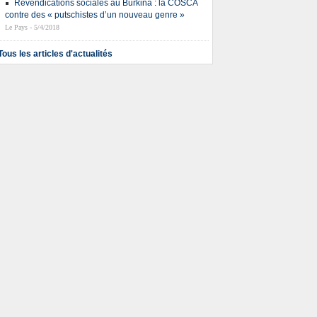
Revendications sociales au Burkina : la COSCA
contre des « putschistes d’un nouveau genre »
Le Pays - 5/4/2018
Tous les articles d'actualités