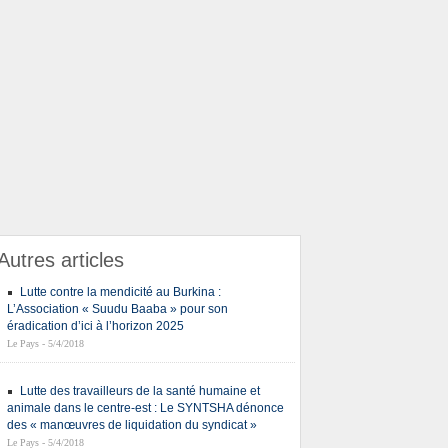
Autres articles
Lutte contre la mendicité au Burkina :
L’Association « Suudu Baaba » pour son
éradication d’ici à l’horizon 2025
Le Pays - 5/4/2018
Lutte des travailleurs de la santé humaine et
animale dans le centre-est : Le SYNTSHA dénonce
des « manœuvres de liquidation du syndicat »
Le Pays - 5/4/2018