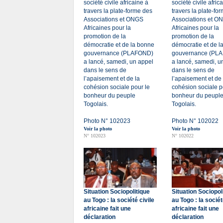
société civile africaine à
société civile afric
travers la plate-forme des
travers la plate-fo
Associations et ONGS
Associations et O
Africaines pour la
Africaines pour la
promotion de la
promotion de la
démocratie et de la bonne
démocratie et de l
gouvernance (PLAFOND)
gouvernance (PL
a lancé, samedi, un appel
a lancé, samedi, u
dans le sens de
dans le sens de
l’apaisement et de la
l’apaisement et de 
cohésion sociale pour le
cohésion sociale p
bonheur du peuple
bonheur du peupl
Togolais.
Togolais.
Photo N° 102023
Photo N° 102022
Voir la photo
Voir la photo
N° 102023
N° 102022
Situation Sociopolitique
Situation Sociopol
au Togo : la société civile
au Togo : la sociét
africaine fait une
africaine fait une
déclaration
déclaration