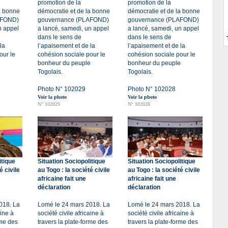
promotion de la
promotion de la
a bonne
démocratie et de la bonne
démocratie et de la bonne
AFOND)
gouvernance (PLAFOND)
gouvernance (PLAFOND)
n appel
a lancé, samedi, un appel
a lancé, samedi, un appel
dans le sens de
dans le sens de
la
l’apaisement et de la
l’apaisement et de la
our le
cohésion sociale pour le
cohésion sociale pour le
e
bonheur du peuple
bonheur du peuple
Togolais.
Togolais.
Photo N° 102029
Photo N° 102028
Voir la photo
Voir la photo
N° 102029
N° 102028
itique
Situation Sociopolitique
Situation Sociopolitique
é civile
au Togo : la société civile
au Togo : la société civile
africaine fait une
africaine fait une
déclaration
déclaration
018. La
Lomé le 24 mars 2018. La
Lomé le 24 mars 2018. La
aine à
société civile africaine à
société civile africaine à
rme des
travers la plate-forme des
travers la plate-forme des