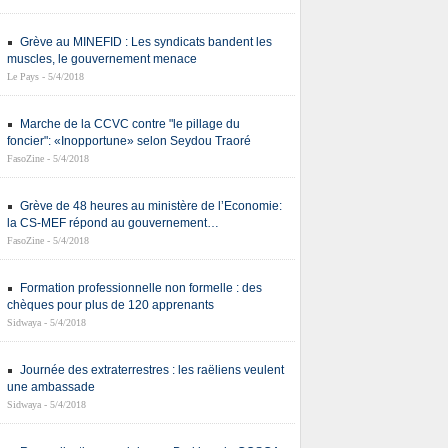
Grève au MINEFID : Les syndicats bandent les
muscles, le gouvernement menace
Le Pays - 5/4/2018
Marche de la CCVC contre "le pillage du
foncier": «Inopportune» selon Seydou Traoré
FasoZine - 5/4/2018
Grève de 48 heures au ministère de l’Economie:
la CS-MEF répond au gouvernement…
FasoZine - 5/4/2018
Formation professionnelle non formelle : des
chèques pour plus de 120 apprenants
Sidwaya - 5/4/2018
Journée des extraterrestres : les raëliens veulent
une ambassade
Sidwaya - 5/4/2018