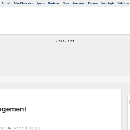
Accueil
MonKiosk.com
Sports
Business
News
Annonces
Femmes
Nécrologie
Publicité
logement
he :
DR
| Photo N˚102201