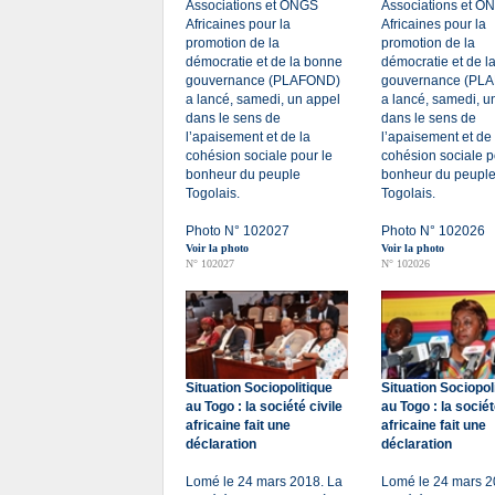
Associations et ONGS
Associations et O
Africaines pour la
Africaines pour la
promotion de la
promotion de la
démocratie et de la bonne
démocratie et de l
gouvernance (PLAFOND)
gouvernance (PL
a lancé, samedi, un appel
a lancé, samedi, u
dans le sens de
dans le sens de
l’apaisement et de la
l’apaisement et de 
cohésion sociale pour le
cohésion sociale p
bonheur du peuple
bonheur du peupl
Togolais.
Togolais.
Photo N° 102027
Photo N° 102026
Voir la photo
Voir la photo
N° 102027
N° 102026
Situation Sociopolitique
Situation Sociopol
au Togo : la société civile
au Togo : la sociét
africaine fait une
africaine fait une
déclaration
déclaration
Lomé le 24 mars 2018. La
Lomé le 24 mars 2