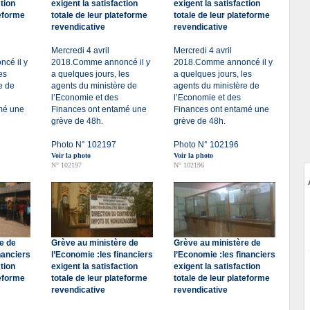
ction
exigent la satisfaction
exigent la satisfaction
teforme
totale de leur plateforme
totale de leur plateforme
revendicative
revendicative
Mercredi 4 avril
Mercredi 4 avril
cé il y
2018.Comme annoncé il y
2018.Comme annoncé il y
es
a quelques jours, les
a quelques jours, les
e de
agents du ministère de
agents du ministère de
l’Economie et des
l’Economie et des
mé une
Finances ont entamé une
Finances ont entamé une
grève de 48h.
grève de 48h.
Photo N° 102197
Photo N° 102196
Voir la photo
Voir la photo
N° 102197
N° 102196
e de
Grève au ministère de
Grève au ministère de
nanciers
l’Economie :les financiers
l’Economie :les financiers
ction
exigent la satisfaction
exigent la satisfaction
teforme
totale de leur plateforme
totale de leur plateforme
revendicative
revendicative