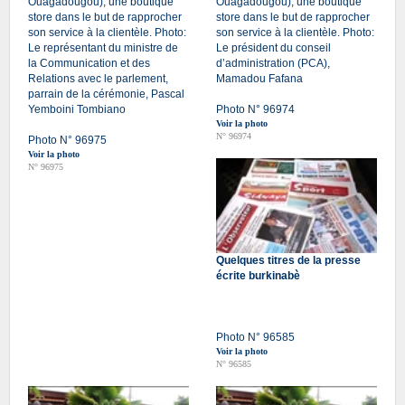
Ouagadougou), une boutique
Ouagadougou), une boutique
store dans le but de rapprocher
store dans le but de rapprocher
son service à la clientèle. Photo:
son service à la clientèle. Photo:
Le représentant du ministre de
Le président du conseil
la Communication et des
d’administration (PCA),
Relations avec le parlement,
Mamadou Fafana
parrain de la cérémonie, Pascal
Yemboini Tombiano
Photo N° 96974
Voir la photo
N° 96974
Photo N° 96975
Voir la photo
N° 96975
Quelques titres de la presse
écrite burkinabè
Photo N° 96585
Voir la photo
N° 96585