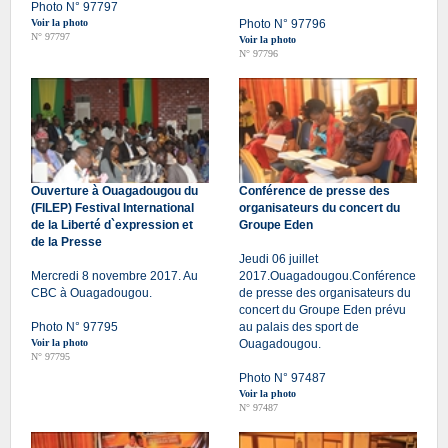
Photo N° 97797
Voir la photo
Photo N° 97796
N° 97797
Voir la photo
N° 97796
Ouverture à Ouagadougou du
Conférence de presse des
(FILEP) Festival International
organisateurs du concert du
de la Liberté d`expression et
Groupe Eden
de la Presse
Jeudi 06 juillet
Mercredi 8 novembre 2017. Au
2017.Ouagadougou.Conférence
CBC à Ouagadougou.
de presse des organisateurs du
concert du Groupe Eden prévu
Photo N° 97795
au palais des sport de
Voir la photo
Ouagadougou.
N° 97795
Photo N° 97487
Voir la photo
N° 97487