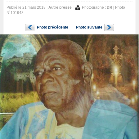
Publié le 21 mars 2018 |
Autre presse
|
Photographe :
DR
| Photo
N˚101948
Photo précédente
Photo suivante