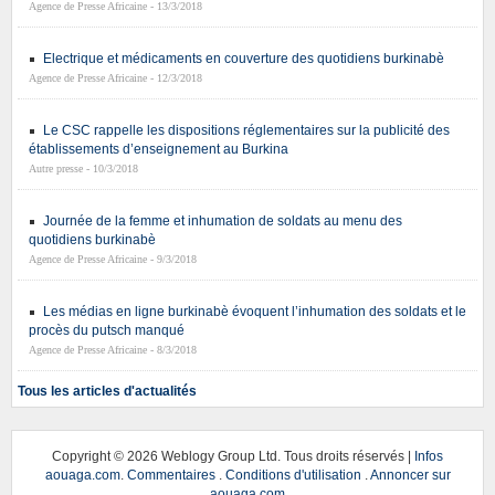
Agence de Presse Africaine - 13/3/2018
Electrique et médicaments en couverture des quotidiens burkinabè
Agence de Presse Africaine - 12/3/2018
Le CSC rappelle les dispositions réglementaires sur la publicité des
établissements d’enseignement au Burkina
Autre presse - 10/3/2018
Journée de la femme et inhumation de soldats au menu des
quotidiens burkinabè
Agence de Presse Africaine - 9/3/2018
Les médias en ligne burkinabè évoquent l’inhumation des soldats et le
procès du putsch manqué
Agence de Presse Africaine - 8/3/2018
Tous les articles d'actualités
Copyright ©
2026 Weblogy Group Ltd. Tous droits réservés |
Infos
aouaga.com
.
Commentaires
.
Conditions d'utilisation
.
Annoncer sur
aouaga.com