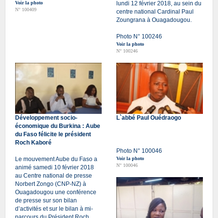
Voir la photo
lundi 12 février 2018, au sein du
N° 100409
centre national Cardinal Paul
Zoungrana à Ouagadougou.
Photo N° 100246
Voir la photo
N° 100246
Développement socio-
L`abbé Paul Ouédraogo
économique du Burkina : Aube
du Faso félicite le président
Roch Kaboré
Photo N° 100046
Le mouvement Aube du Faso a
Voir la photo
N° 100046
animé samedi 10 février 2018
au Centre national de presse
Norbert Zongo (CNP-NZ) à
Ouagadougou une conférence
de presse sur son bilan
d’activités et sur le bilan à mi-
parcours du Président Roch