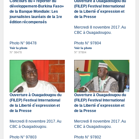
Concours du « reporter du
Ouverture à Ouagadougou du
développement-Burkina Faso»
(FILEP) Festival International
de la Banque Mondiale: Les
de la Liberté d`expression et
journalistes lauréats de la 1re
de la Presse
édition récompensés
Mercredi 8 novembre 2017. Au
CBC à Ouagadougou.
Photo N° 98478
Photo N° 97804
Voir la photo
Voir la photo
N° 98478
N° 97804
Ouverture à Ouagadougou du
Ouverture à Ouagadougou du
(FILEP) Festival International
(FILEP) Festival International
de la Liberté d`expression et
de la Liberté d`expression et
de la Presse
de la Presse
Mercredi 8 novembre 2017. Au
Mercredi 8 novembre 2017. Au
CBC à Ouagadougou.
CBC à Ouagadougou.
Photo N° 97803
Photo N° 97802