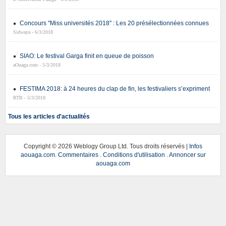
Concours "Miss universités 2018" : Les 20 présélectionnées connues
Sidwaya - 6/3/2018
SIAO: Le festival Garga finit en queue de poisson
aOuaga.com - 5/3/2018
FESTIMA 2018: à 24 heures du clap de fin, les festivaliers s’expriment
RTB - 5/3/2018
Tous les articles d'actualités
Copyright ©
2026 Weblogy Group Ltd. Tous droits réservés |
Infos
aouaga.com
.
Commentaires
.
Conditions d'utilisation
.
Annoncer sur
aouaga.com