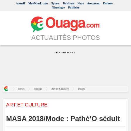
Accueil
MonKiosk.com
Sports
Business
News
Annonces
Femmes
Nécrologie
Publicité
ACTUALITÉS PHOTOS
News
Photos
Art et Culture
Photo
ART ET CULTURE
MASA 2018/Mode : Pathé’O séduit