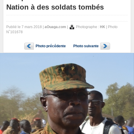
Nation à des soldats tombés
Publié le 7 mars 2018 |
aOuaga.com
|
Photographe :
HK
| Photo
N˚101678
Photo précédente
Photo suivante