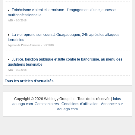
Extrémisme violent et terrorisme : l’engagement d’une jeunesse
multiconfessionnelle
AIB - 3/3/2018
La vie reprend son cours à Ouagadougou, 24h après les attaques
terroristes
Agence de Presse Africaine - 3/3/2018
Justice, fonction publique et lutte contre le banditisme, au menu des
quotidiens burkinabè
AIB - 2/3/2018
Tous les articles d'actualités
Copyright ©
2026 Weblogy Group Ltd. Tous droits réservés |
Infos
aouaga.com
.
Commentaires
.
Conditions d'utilisation
.
Annoncer sur
aouaga.com