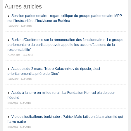
Autres articles
Session parlementaire : regard critique du groupe parlementaire MPP
sur l’insécurité et l’incivisme au Burkina
FasoZine - 6/3/2018
Burkina/Conférence sur la rémunération des fonctionnaires: Le groupe
parlementaire du parti au pouvoir appelle les acteurs "au sens de la
responsabilité"
Alerte Info - 6/3/2018
Attaques du 2 mars: "Notre Kalachnikov de riposte, c’est
prioritairement la prière de Dieu"
FasoZine - 6/3/2018
Accès à la terre en milieu rural : La Fondation Konrad plaide pour
l’équité
Sidwaya - 6/3/2018
Vie des footballeurs burkinabè : Patrick Malo fait don à la maternité qui
l’a vu naître
Sidwaya - 6/3/2018