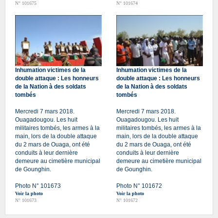
N° 101675
N° 101674
Inhumation victimes de la
Inhumation victimes de la
double attaque : Les honneurs
double attaque : Les honneurs
de la Nation à des soldats
de la Nation à des soldats
tombés
tombés
Mercredi 7 mars 2018.
Mercredi 7 mars 2018.
Ouagadougou. Les huit
Ouagadougou. Les huit
militaires tombés, les armes à la
militaires tombés, les armes à la
main, lors de la double attaque
main, lors de la double attaque
du 2 mars de Ouaga, ont été
du 2 mars de Ouaga, ont été
conduits à leur dernière
conduits à leur dernière
demeure au cimetière municipal
demeure au cimetière municipal
de Gounghin.
de Gounghin.
Photo N° 101673
Photo N° 101672
Voir la photo
Voir la photo
N° 101673
N° 101672