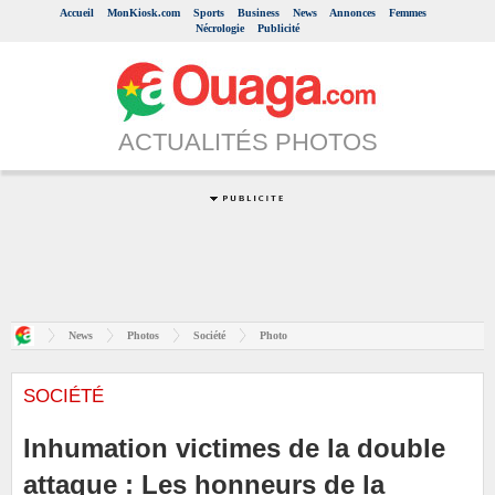
Accueil
MonKiosk.com
Sports
Business
News
Annonces
Femmes
Nécrologie
Publicité
ACTUALITÉS PHOTOS
News
Photos
Société
Photo
SOCIÉTÉ
Inhumation victimes de la double
attaque : Les honneurs de la