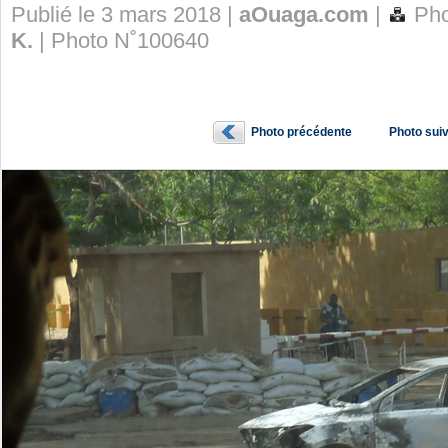
Publié le 3 mars 2018 |
aOuaga.com
|
Pho
K.
| Photo N˚100640
Photo précédente
Photo sui