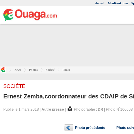
Accueil
MonKiosk.com
S
News
Photos
Société
Photo
SOCIÉTÉ
Ernest Zemba,coordonnateur des CDAIP de S
Publié le 1 mars 2018 |
Autre presse
|
Photographe :
DR
| Photo N˚100608
Photo précédente
Photo sui