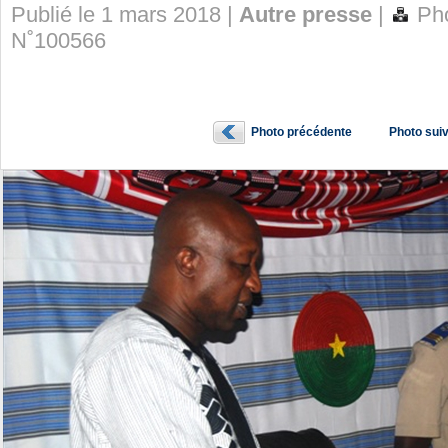
Publié le 1 mars 2018 |
Autre presse
|
Pho
N˚100566
Photo précédente
Photo sui