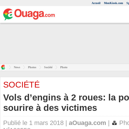
Accueil
MonKiosk.com
S
News
Photos
Société
Photo
SOCIÉTÉ
Vols d’engins à 2 roues: la p
sourire à des victimes
Publié le 1 mars 2018 |
aOuaga.com
|
Pho