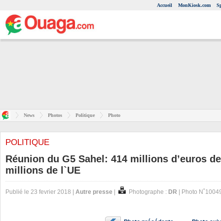
Accueil
MonKiosk.com
S
News
Photos
Politique
Photo
POLITIQUE
Réunion du G5 Sahel: 414 millions d’euros d
millions de l`UE
Publié le 23 fevrier 2018 |
Autre presse
|
Photographe :
DR
| Photo N˚1004