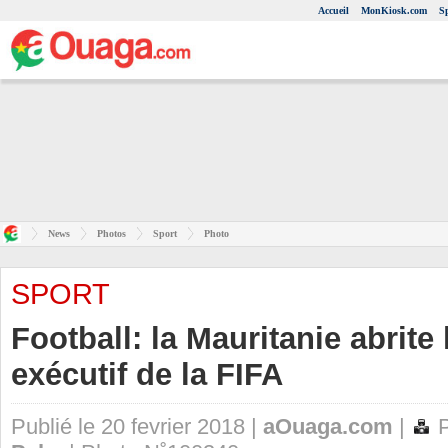
Accueil
MonKiosk.com
S
News
Photos
Sport
Photo
SPORT
Football: la Mauritanie abrit
exécutif de la FIFA
Publié le 20 fevrier 2018 |
aOuaga.com
|
P