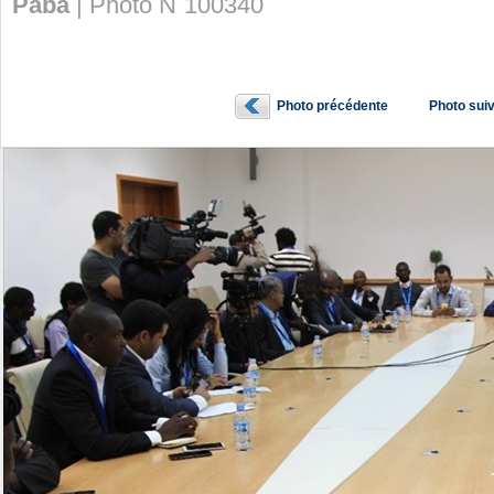
Paba
| Photo N˚100340
Photo précédente
Photo sui